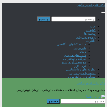
Skip
دکتر علی اصغر چگینی
to
content
جستجو
برای:
خانه
کتابخانه
نوشته ها
آزمونهای روانی
دانلودها
دانلود کتابهای انگلیسی
پاورپوینت
ویدئو
کتاب های فارسی
کارگاه و سخنرانی
موسیقی آرام بخش
نرم افزار
نظریه های روانشناسی
تماس با مدیر سایت
مشاوره و رواندرمانی
دکتر علی اصغر چگینی
مشاوره کودک ، درمان اختلالات ، شناخت درمانی ، درمان هیپنوتیزمی
جستجو
برای: