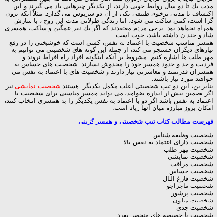
مدت یك تا دو سال روابط خوبی دارند، از یكدیگر چیزهایی یاد می گیرند و این
اكتشاف تا مدتی برخوی طبیعی یكی از آن دو سرپوش می گذارد. مثلاً آنكه برون
گرا است، كمی ساكت می شود، اما زندگی طولانی مدت این زوج ، با سازش
همراه نخواهد بود. برخی مردم معتقدند كه اگر یك نفر غمگین و ساكت، همسری
شاد و خندان داشته باشد، خوب است.
همسر مناسب شخصیت با اعتماد به نفس، كسی است كه خوشبختی را در رفع
نیازهای دیگران جستجو می كند، از جمله این گونه های شخصیتی می توانیم به
مهر طلب ها اشاره كنیم. مشروط بر آنكه اینگونه افراد راه افراط نروند و
فردیت و حد و حدود همسر خود را مخدوش نسازند. شخصیت های حساس به
همسران قدرتمند و معاشرتی نیاز دارند و شخصیت های با اعتماد به نفس می
خواهند مورد نیاز باشند.
بنابراین، این دو تیپ شخصیتی اغلب مكمل یكدیگر. هستند
شخصیت نمایشی
نیز
اگر تضمین بیش از اندازه نخواهد، می تواند همسر مناسبی برای شخصیت با
اعتماد به نفس باشد اگر دو با اعتماد به نفس یكدیگر را به همسری انتخاب كنند،
امكان بروز مبارزه میان آنها زیاد است.
فهرست مطالب کتاب تیپ شخصیتی و همسر گزینی
شخصیت وظیفه شناس
شخصیت دارای اعتماد به نفس بالا
شخصیت مِهر طلب
شخصیت نمایشی
شخصیت مراقب
شخصیت حساس
شخصیت فارغ البال
شخصیت ماجراجو
شخصیت پرشور
شخصیت متلون
شخصیت جدی
شخصیت با خصیصه های منحصر بفرد