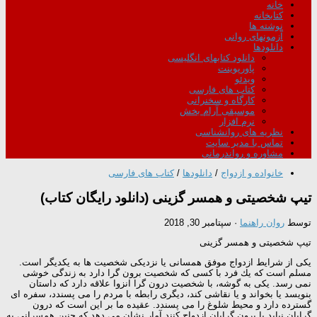
خانه
کتابخانه
نوشته ها
آزمونهای روانی
دانلودها
دانلود کتابهای انگلیسی
پاورپوینت
ویدئو
کتاب های فارسی
کارگاه و سخنرانی
موسیقی آرام بخش
نرم افزار
نظریه های روانشناسی
تماس با مدیر سایت
مشاوره و رواندرمانی
خانواده و ازدواج
/
دانلودها
/
کتاب های فارسی
تیپ شخصیتی و همسر گزینی (دانلود رایگان کتاب)
توسط
روان راهنما
·
سپتامبر 30, 2018
تیپ شخصیتی و همسر گزینی
یكی از شرایط ازدواج موفق همسانی یا نزدیكی شخصیت ها به یكدیگر است.
مسلم است كه یك فرد با كسی كه شخصیت برون گرا دارد به زندگی خوشی
نمی رسد. یكی به گوشه، با شخصیت درون گرا انزوا علاقه دارد كه داستان
بنویسد یا بخواند و یا نقاشی كند، دیگری رابطه با مردم را می پسندد، سفره ای
گسترده دارد و محیط شلوغ را می پسندد. عقیده ما بر این است كه درون
گرایان نباید با برون گرایان ازدواج كنند آمار نشان می دهد كه چنین همسرانی به