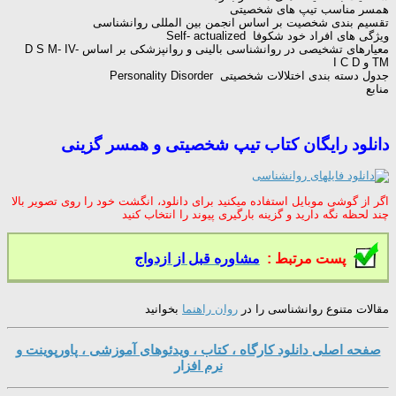
همسر مناسب تیپ های شخصیتی
تقسیم بندی شخصیت بر اساس انجمن بین المللی روانشناسی
ویژگی های افراد خود شكوفا Self- actualized
معیارهای تشخیصی در روانشناسی بالینی و روانپزشكی بر اساس D S M- IV-
TM و I C D
جدول دسته بندی اختلالات شخصیتی Personality Disorder
منابع
دانلود رایگان کتاب تیپ شخصیتی و همسر گزینی
اگر از گوشی موبایل استفاده میکنید برای دانلود، انگشت خود را روی تصویر بالا
چند لحظه نگه دارید و گزینه بارگیری پیوند را انتخاب کنید
پست مرتبط :
مشاوره قبل از ازدواج
مقالات متنوع روانشناسی را در
روان راهنما
بخوانید
صفحه اصلی دانلود کارگاه ، کتاب ، ویدئوهای آموزشی ، پاورپوینت و
نرم افزار