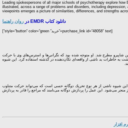
Leading spokespersons of all major schools of psychotherapy explore how E
illustrated, across a range of problems and disorders, including depression, 
viewpoints emerges a picture of similarities, differences, and strengths ac
دانلود کتاب EMDR در
روان راهنما
[purchase_link id=”48058″ text=”خرید” style=”button” color=”green”]
ب ناراحت‌كننده آن است كه نخستین بار در ۱۹۷۸ از سوی روان‌شناسی به نام فرانسین شاپیرو مطرح شد. او متوجه شده بود كه نگرانی‌ها و استرس‌های وی با حركت
گشت به خاطرات بد ناشی از واقعه‌ای تكان‌دهنده در گذشته استفاده كرد. این شیوه
د.
این شیوه ناشی از هر نوع تحریك دوگانه حسی است كه می‌تواند حركت متناوب
جر می‌‌شود. این عمل را پردازش دوگانه می‌نامند كه مراجع را قادر به پردازش
م افزار