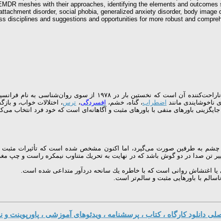
MDR meshes with their approaches, identifying the elements and outcomes sal
attachment disorder, social phobia, generalized anxiety disorder, body image di
ross disciplines and suggestions and opportunities for more robust and compre
روش EMDR درمانی پیچیده و تخصصی برای غلبه بر آثار ضربه عاطفی و تجار
اضطراب
، گناه، خشم،
افسردگی
،
ترس
، اختلالات خواب، و باز
ایگزینی باورهای منفی با باورهای مثبت و آگاهانه‌ای است كه خود فرد انتخاب می‌كن
ریع چشم به طرفین صورت می‌گیرد، اما اكنون مشخص شده است كه تأثیرات مثبت 
ر تن صدا در دو گوش باشد كه در نهایت به تحریك متناوب نیمكره راست و چپ مغز من
ی دانلود کارگاه ، کتاب ، پرسشنامه ، ویدئوهای آموزشی ، پاورپوینت و نر