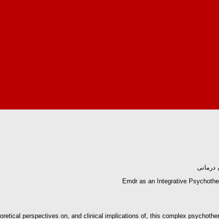
درمانی
Emdr as an Integrative Psychothe
etical perspectives on, and clinical implications of, this complex psychothera