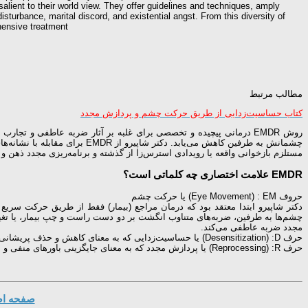
ient to their world view. They offer guidelines and techniques, amply
sturbance, marital discord, and existential angst. From this diversity of
hensive treatment
مطالب مرتبط
کتاب حساسیت‌زدایی از طریق حرکت چشم و پردازش مجدد
چشمانش به طرفین كاهش می‌یابد. دكتر شاپیرو از EMDR برای مقابله با نشانه‌های ناخوشایندی مانند
مستلزم بازخوانی واقعه یا رویدادی استرس‌زا از گذشته و برنامه‌ریزی مجدد ذهن و ج
EMDR علامت اختصاری چه كلماتی است؟
حروف Eye Movement) : EM) یا حركت چشم
دكتر شاپیرو ابتدا معتقد بود كه درمان مراجع (بیمار) فقط از طریق حركت س
چشم‌ها به طرفین، ضربه‌های متناوب انگشت بر دو دست راست و چپ بیمار، یا تغیی
مجدد ضربه عاطفی می‌كند.
حرف Desensitization) :D) یا حساسیت‌زدایی كه به معنای كاهش و حذف پریشانی یا اغتشاش روانی است كه با خاطره یك سانحه دردآور متداعی شده است.
حرف Reprocessing) :R) یا پردازش مجدد كه به معنای جایگزینی باورهای منفی و ناسالم با باورهایی مثبت و سالم‌تر است.
صفحه اصل