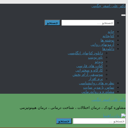
Skip
دکتر علی اصغر چگینی
to
content
جستجو
برای:
خانه
کتابخانه
نوشته ها
آزمونهای روانی
دانلودها
دانلود کتابهای انگلیسی
پاورپوینت
ویدئو
کتاب های فارسی
کارگاه و سخنرانی
موسیقی آرام بخش
نرم افزار
نظریه های روانشناسی
تماس با مدیر سایت
مشاوره و رواندرمانی
دکتر علی اصغر چگینی
مشاوره کودک ، درمان اختلالات ، شناخت درمانی ، درمان هیپنوتیزمی
جستجو
برای: