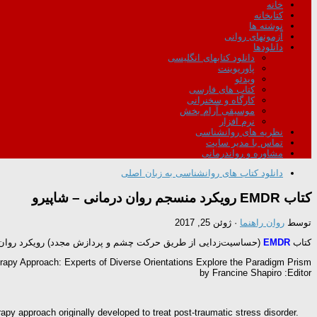
خانه
کتابخانه
نوشته ها
آزمونهای روانی
دانلودها
دانلود کتابهای انگلیسی
پاورپوینت
ویدئو
کتاب های فارسی
کارگاه و سخنرانی
موسیقی آرام بخش
نرم افزار
نظریه های روانشناسی
تماس با مدیر سایت
مشاوره و رواندرمانی
دانلود کتاب های روانشناسی به زبان اصلی
کتاب EMDR رویکرد منسجم روان درمانی – شاپیرو
توسط
روان راهنما
·
ژوئن 25, 2017
کتاب
EMDR
(حساسیت‌زدایی از طریق حرکت چشم و پردازش مجدد) رویکرد روان 
rapy Approach: Experts of Diverse Orientations Explore the Paradigm Prism
by Francine Shapiro :Editor
py approach originally developed to treat post-traumatic stress disorder.