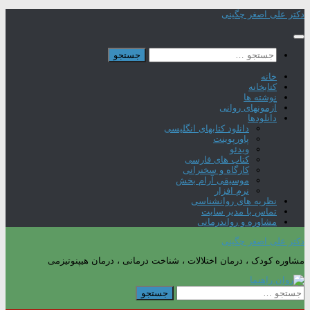
Skip
دکتر علی اصغر چگینی
to
content
جستجو
برای:
خانه
کتابخانه
نوشته ها
آزمونهای روانی
دانلودها
دانلود کتابهای انگلیسی
پاورپوینت
ویدئو
کتاب های فارسی
کارگاه و سخنرانی
موسیقی آرام بخش
نرم افزار
نظریه های روانشناسی
تماس با مدیر سایت
مشاوره و رواندرمانی
دکتر علی اصغر چگینی
مشاوره کودک ، درمان اختلالات ، شناخت درمانی ، درمان هیپنوتیزمی
جستجو
برای: