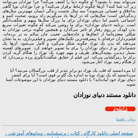
می‌تواند ببیند یا بشنود؟ او چگونه دنیا را کشف می‌کند؟ چرا نوزادان می‌توانند
زیر آب شنا کنند؟ آن‌ها چگونه ارتباط برقرار می‌کنند؟ و چرا نوزادان نوپا گاهی
بداخلاق و عصبانی می‌شوند؟ سه سال نخست زندگی انسان مهم‌ترین سال‌های
زندگی‌اش است؛ سال‌هایی که در آن‌ها یاد می‌گیریم راه برویم، صحبت کنیم و
اجتماعی باشیم اما دنیای نوزادان برای ما بزرگ سال‌ها مبهم و شگفت‌انگیز
است. برنامه «دنیای نوزادان» برای ما روشن می‌کند که چگونه تغییرات سریع
بدن کودک بر روی رفتار او تاثیر می‌گذارد و همچنین چگونه برخی نوزادان به
شکلی معجزه‌آسا از اتفاق‌ها و حادثه‌هایی عجیب جان سالم به در برده‌اند.
فیلم‌برداران حرفه‌ای با پیشرفته‌ترین تکنیک‌های تصویر و فیلم‌برداری، به ما نشان
می‌دهند که بدن یک نوزاد چگونه شکل می‌گیرد و کامل می‌شود. آن‌ها یک
چشم‌انداز نو از دنیای نوزادان را برای ما تصویر خواهند کرد. تصویرهای آهسته
بسیار دیدنی، پیچیدگی‌های ظریف و مهم چهره یک نوزاد را هنگام گریه کردن
برای ما رمزگشایی می‌کند. این فیلم از حقایق شگفت‌انگیزی پرده بر‌می‌دارد که
از هنگام رشد نوزاد آغاز می‌شود:
آیا می‌دانستید که قلب یک نوزاد دو برابر تند‌تر از قلب بزرگسالان می‌تپد؟ آیا
می‌دانستید که یک نوزاد نوپا به اندازه یک گاو نر قوی است؟ آیا برای کشف
دنیای نوزاد خود آماده‌اید؟ با دانلود مستند دنیای نوزادان با این موضوعات آشنا
شوید.
دانلود مستند دنیای نوزادان
دانلود
روان راهنما
صفحه اصلی دانلود کارگاه ، کتاب ، پرسشنامه ، ویدئوهای آموزشی ،