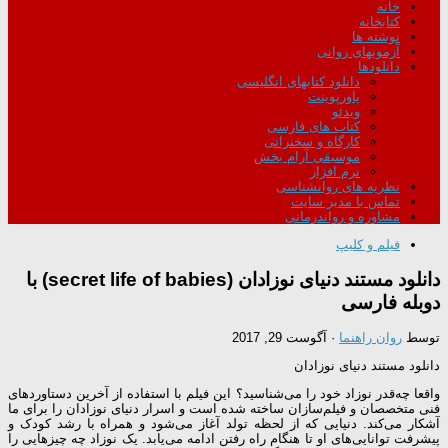
خانه
کتابخانه
نوشته ها
آزمونهای روانی
دانلودها
دانلود کتابهای انگلیسی
پاورپوینت
ویدئو
کتاب های فارسی
کارگاه و سخنرانی
موسیقی آرام بخش
نرم افزار
نظریه های روانشناسی
تماس با مدیر سایت
مشاوره و رواندرمانی
فیلم و کلیپ
دانلود مستند دنیای نوزادان (secret life of babies) با
دوبله فارسی
توسط
روان راهنما
·
آگوست 29, 2017
دانلود مستند دنیای نوزادان
واقعا چه‌قدر نوزاد خود را می‌شناسید؟ این فیلم با استفاده از آخرین دستاوردهای
فنی متخصصان و فیلم‌سازان ساخته شده است و اسرار دنیای نوزادان را برای ما
آشکار می‌کند. دنیایی که از لحظه تولد آغاز می‌شود و همراه با رشد کودک و
پیشرفت توانایی‌های او تا هنگام راه رفتن ادامه می‌یابد. یک نوزاد چه چیزهایی را