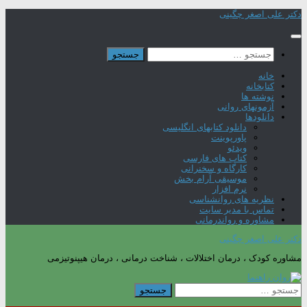
Skip
دکتر علی اصغر چگینی
to
content
جستجو
برای:
خانه
کتابخانه
نوشته ها
آزمونهای روانی
دانلودها
دانلود کتابهای انگلیسی
پاورپوینت
ویدئو
کتاب های فارسی
کارگاه و سخنرانی
موسیقی آرام بخش
نرم افزار
نظریه های روانشناسی
تماس با مدیر سایت
مشاوره و رواندرمانی
دکتر علی اصغر چگینی
مشاوره کودک ، درمان اختلالات ، شناخت درمانی ، درمان هیپنوتیزمی
جستجو
برای: