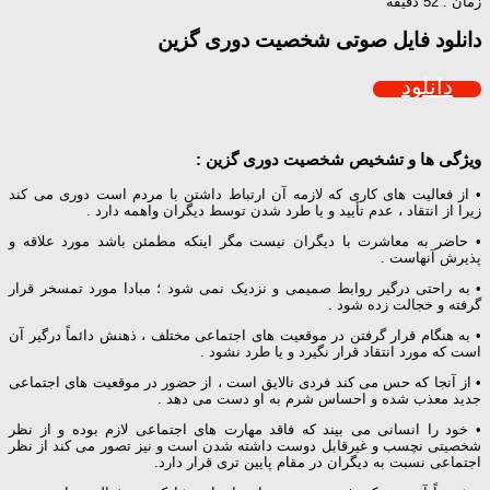
زمان : 52 دقیقه
دانلود فایل صوتی شخصیت دوری گزین
دانلود
ویژگی ها و تشخیص شخصیت دوری گزین :
• از فعالیت های کاری که لازمه آن ارتباط داشتن با مردم است دوری می کند
زیرا از انتقاد ، عدم تأیید و یا طرد شدن توسط دیگران واهمه دارد .
• حاضر به معاشرت با دیگران نیست مگر اینکه مطمئن باشد مورد علاقه و
پذیرش آنهاست .
• به راحتی درگیر روابط صمیمی و نزدیک نمی شود ؛ مبادا مورد تمسخر قرار
گرفته و خجالت زده شود .
• به هنگام قرار گرفتن در موقعیت های اجتماعی مختلف ، ذهنش دائماً درگیر آن
است که مورد انتقاد قرار نگیرد و یا طرد نشود .
• از آنجا که حس می کند فردی نالایق است ، از حضور در موقعیت های اجتماعی
جدید معذب شده و احساس شرم به او دست می دهد .
• خود را انسانی می بیند که فاقد مهارت های اجتماعی لازم بوده و از نظر
شخصیتی نچسب و غیرقابل دوست داشته شدن است و نیز تصور می کند از نظر
اجتماعی نسبت به دیگران در مقام پایین تری قرار دارد.