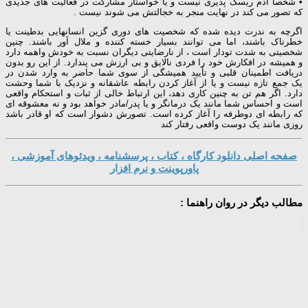
• شخصاً آدم ریسک پذیری نیست و یا خواستار مشارکت در فعالیت های جدیدی
که تصور می کند در نهایت منجر به خجالتش می شوند نیست .
اگرچه به ندرت دیده شده که شخصیت های دوری گزین انسانهایی بدطینت یا
خطرناک باشند، اما می توانند بسیار خسته کننده و ملال آور باشند. چنین
شخصیتی به شدت تودار است ، از نارضایتی دیگران نسبت به خودش واهمه دارد
و همیشه در افکارش خود را فردی نالایق و بی ارزش می پندارد. از این رو بدون
دریافت اطمینان قلبی و تأیید همیشگی از سوی شما حاضر به وارد شدن در
یک جمع تازه نیست و یا از آغاز کردن رابطه عاشقانه و نزدیک با شما وحشت
دارد. اگر هم تن به چنین کاری دهد، این ارتباط خالی از ثبات و استحکام واقعی
است و احساس شما مانند یک درمانگر و یا پدر/مادر خواهد بود و نه معشوقه ای
که رابطه ای دوطرفه را آغاز کرده است. تصورش دشوار است که او قادر باشد
روزی مانند یک دوست واقعی رفتار کند
صفحه اصلی دانلود کارگاه ، کتاب ، پرسشنامه ، ویدئوهای آموزشی ،
پاورپوینت و نرم افزار
مطالب دیگر در روان راهنما :