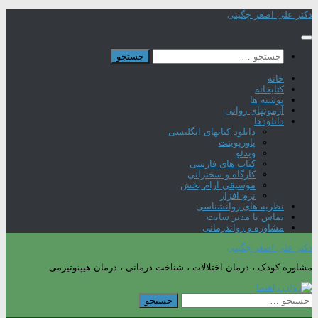
Skip
دکتر علی اصغر چگینی
to
content
جستجو
برای:
خانه
کتابخانه
نوشته ها
آزمونهای روانی
دانلودها
دانلود کتابهای انگلیسی
پاورپوینت
ویدئو
کتاب های فارسی
کارگاه و سخنرانی
موسیقی آرام بخش
نرم افزار
نظریه های روانشناسی
تماس با مدیر سایت
مشاوره و رواندرمانی
دکتر علی اصغر چگینی
مشاوره کودک ، درمان اختلالات ، شناخت درمانی ، درمان هیپنوتیزمی
جستجو
برای: