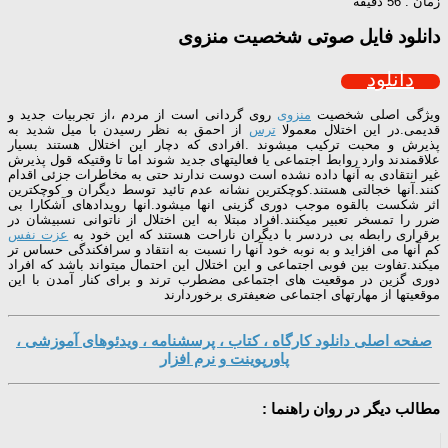
زمان : 56 دقیقه
دانلود فایل صوتی شخصیت منزوی
دانلود
ویژگی اصلی شخصیت
منزوی
روی گردانی است از مردم ،از تجربیات جدید و
قدیمی.در این اختلال معمولا
ترس
از احمق به نظر رسیدن با میل شدید به
پذیرش و محبت ترکیب میشوند .افرادی که دچار این اختلال هستند بسیار
علاقمندند وارد روابط اجتماعی یا فعالیتهای جدید شوند اما تا وقتیکه قول پذیرش
غیر انتقادی به آنها داده نشده است دوست ندارند حتی به مخاطرات جزئی اقدام
کنند.آنها خجالتی هستند.کوچکترین نشانه عدم تائید توسط دیگران و کوچکترین
اثر شکست بالقوه موجب دوری گزینی انها میشود.انها رویدادهای آشکارا بی
ضرر را تمسخر تعبیر میکنند.افراد مبتلا به این اختلال از ناتوانی نسبیشان در
برقراری رابطه بی دردسر با دیگران ناراحت هستند که این خود به
عزت نفس
کم آنها می افزاید و به نوبه خود آنها را نسبت به انتقاد و سرافکندگی حساس تر
میکند.تفاوت بین فوبی اجتماعی و این اختلال این احتمال میتواند باشد که افراد
دوری گزین در موقعیت های اجتماعی مضطرب ترند و برای کنار آمدن با این
موقعیتها از مهارتهای اجتماعی ضعیفتری برخوردارند
صفحه اصلی دانلود کارگاه ، کتاب ، پرسشنامه ، ویدئوهای آموزشی ،
پاورپوینت و نرم افزار
مطالب دیگر در روان راهنما :