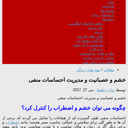
خانه
کتابخانه
نوشته ها
آزمونهای روانی
دانلودها
دانلود کتابهای انگلیسی
پاورپوینت
ویدئو
کتاب های فارسی
کارگاه و سخنرانی
موسیقی آرام بخش
نرم افزار
نظریه های روانشناسی
تماس با مدیر سایت
مشاوره و رواندرمانی
مقالات
/
مهارتهای زندگی
خشم و عصبانیت و مدیریت احساسات منفی
توسط
روان راهنما
·
می 27, 2017
خشم و عصبانیت و مدیریت احساسات منفی
چگونه می توان خشم و اضطراب را کنترل کرد؟
احساسات منفی طیف گسترده ای از هیجانات را شامل می گردند که برخی از
آن ها به طور کلی برای سلامتی و عملکرد مناسب مضر هستند؛ مانند
اضطراب
و
برخی دیگر اگر در زمان و مکان مناسب و با شدت متناسب بروز یابند مفید