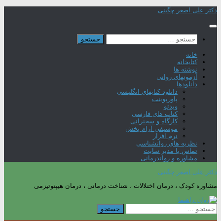
Skip
دکتر علی اصغر چگینی
to
content
جستجو
برای:
خانه
کتابخانه
نوشته ها
آزمونهای روانی
دانلودها
دانلود کتابهای انگلیسی
پاورپوینت
ویدئو
کتاب های فارسی
کارگاه و سخنرانی
موسیقی آرام بخش
نرم افزار
نظریه های روانشناسی
تماس با مدیر سایت
مشاوره و رواندرمانی
دکتر علی اصغر چگینی
مشاوره کودک ، درمان اختلالات ، شناخت درمانی ، درمان هیپنوتیزمی
جستجو
برای: