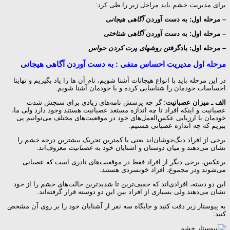
برای مدیریت خشم باید مراحل زیر را طی کرد:
– مرحله اول: به دست آوردن
آگاهی هیجانی
– مرحله اول: به دست آوردن
آگاهی شناختی
– مرحله اول: یادگرفتن
روشهای پرت کردن حواس
مرحله اول مدیریت احساس منفی : به دست آوردن آگاهی هیجانی
در این مرحله باید با انواع هیجانات آشنا شویم، نام آن ها را یاد بگیریم و نهایتا
احساسات خودمان را شناسایی کرده و با خودمان آشنا شویم.
الف ـ میزان عصبانیت
: گر چه پرسش نامه‌های زیادی برای سنجش شدت
عصبانیت و اینکه افراد تا چه اندازه مستعد عصبانیت هستند وجود دارد ولی ما،
خودمان با ارزیابی عکس‌العمل‌های خود در موقعیت‌های مختلف می‌توانیم پی
ببریم که چه اندازه عصبانی هستیم.
برخی از افراد دیگ‌جوشان‌اند یعنی با کمترین تحریک بیشترین درجه خشم را
نشان می‌دهند و میان دوستان و آشنایان خود به
عصبانیت
معروف‌اند.
برعکس، برخی دیگر از افراد فقط در موقعیت‌های نادری است که عصبانی
می‌شوند ودر مجموع، افراد خونسردی هستند.
این دو دسته، افرادی‌اند که خفیف‌ترین تا شدید‌ترین حالت‌های خشم را از خود
نشان می‌دهند ولی بسیاری از افراد بین این دو دوسته قرار گرفته‌اند.
به پیوستار زیر دقت کنید و جایگاه سه نفر از آشنایان خود را بر روی آن مشخص
کنید: