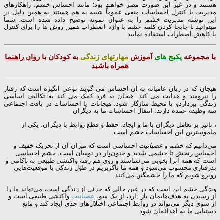
هستند و در غیر این صورت مضر خواهند بود؛ مانند احساس خشم. راهکارهای
مدیریت یا کنترل احساسات منفی عموماً شبیه به هم هستند به همین دلیل در
این نوشته
مدیریت خشم
را به عنوان نمونه توضیح داده شده است. شما
میتوانید با جابجا کردن کلمه خشم با واژه اضطراب همین روش ها را برای کنترل
یا کاهش اضطراب استفاده نمایید.
با مجموعه
پکیج های
آموزش
مهارتهای زندگی
به کودکان با
روان راهنما
همراه باشید
هیجان که در زبان عامیانه به آن احساس می گویند نوعی انگیزه است که رفتار
را نیرومند و هدایت می کند. هیجان به فرد کمک می کند به تکالیف اساسی
زندگی بپردازدو با محیط سازگار شود. هیجانات یا احساسات در بافت اجتماعی
سه وظیفه عمده دارند: انتقال احساسات ما به دیگران
، تاثیر بر تعامل دیگران با ما و ایجاد، حفظ و قطع روابط با دیگران. یکی از
ملموسترین این احساسات خشم است.
می‌دانیم که خ
ش
م و
عصبانیت
احساسی است که میزان آن از تحریک خفیف و
احساس رنجش تا خشمی شدید و جنون‌وار در نوسان است. خشم احساسی
است که همه آنرا بخوبی می‌شناسند و روی هم رفته واکنشی طبیعی به ناکامی و
بدرفتاری محسوب می‌شود و همه ما ناگزیریم در طول زندگی با موقعیت‌هایی
روبرو شویم که ما را خشمگین می‌‌کنند.
ویژگی خشم این است که در عین حالی که جزئی از زندگی است، می‌تواند ما را
از رسیدن به هدف‌هایمان باز دارد، از یک سو،
عصبانیت
واکنشی طبیعی است و
از سوی دیگر می‌تواند در روابط اجتماعی اختلال‌های جدی ایجاد کند و مانع
دستیابی ما به اهدافمان شود.