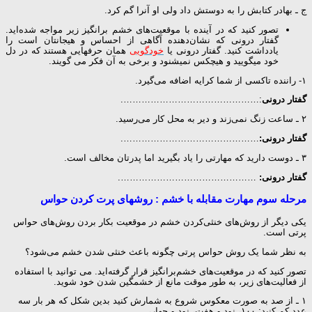
ج ـ بهادر کتابش را به دوستش داد ولی او آنرا گم کرد.
تصور کنید که در آینده با موقعیت‌های خشم برانگیز زیر مواجه شده‌اید.
گفتار درونی که نشان‌دهنده آگاهی از احساس و هیجانتان است را
یادداشت کنید. گفتار درونی یا
خودگویی
همان حرفهایی هستند که در دل
خود میگویید و هیچکس نمیشنود و برخی به آن فکر می گویند.
۱- راننده تاکسی از شما کرایه اضافه می‌گیرد.
گفتار درونی
:……………………………………….
۲ ـ ساعت زنگ نمی‌زند و دیر به محل کار می‌رسید.
گفتار درونی:
……………………………………….
۳ ـ دوست دارید که مهارتی را یاد بگیرید اما پدرتان مخالف است.
گفتار درونی:
……………………………………….
مرحله سوم مهارت مقابله با خشم : روشهای پرت کردن حواس
یکی دیگر از روش‌های خنثی‌کردن خشم در موقعیت بکار بردن روش‌های حواس
پرتی است.
به نظر شما یک روش حواس پرتی چگونه باعث خنثی شدن خشم می‌شود؟
تصور کنید که در موقعیت‌های خشم‌برانگیز قرار گرفته‌اید. می توانید با استفاده
از فعالیت‌های زیر، به طور موقت مانع از خشمگین شدن خود شوید.
۱ ـ از صد به صورت معکوس شروع به شمارش کنید بدین شکل که هر بار سه
عدد کم کنید: ۱۰۰، نود و هفت، نود و چهار، …