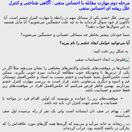
مرحله دوم مهارت مقابله با احساس منفی : آگاهی شناختی و کنترل
علل ریشه ای احساس منفی
بررسی علل
خشم
یکی از مسائل مهم در رابطه با مهارت کنترل
خشم
است. آیا
تاکنون از خود سوال کرده‌اید ما به چه علت
خشمگین
می‌شویم؟ آیا مایل هستید
به این سوال‌ها جواب دهید؟
شما خودتان بیشتر بخاطر چه مسائلی عصبانی و خشمگین می‌شوید؟
آیا می‌توانید
عوامل ایجاد خشم
را نام ببرید؟
به شکل زیر دقت کنید:
انسان‌ها در موقعیت‌های یکسان واکنش‌های مختلفی را نشان می‌دهند مثلاً اگر در
یکی از درس‌ها با وجودیکه خوب مطالعه کرده‌اید، نمره خوبی نگیرید، ممکن
است عکس‌العمل شما عصبانیت و خشم نسبت به استاد و عکس‌العمل دوستتان
غم و اندوه و دیگری بی‌تفاوتی باشد. قرار است به بررسی مهارت کنترل خشم
بپردازیم. بهمین خاطر فرض می‌کنیم که عکس‌العمل افراد در موقعیت‌های زیر
فقط خشم و عصبانیت باشد.
موقعیت‌های زیر را خوانده و بنویسید که اولین اقدام فرد در مواجه با
عصبانیت و خشم جهت کنترل آن، باید چه باشد.
الف ـ بهنام در صف نان ایستاده است ولی یک نفر از راه نرسیده اول صف
می‌ایستد.
ب ـ ریحانه به خانه می‌آید و می‌بیند که گربه‌ها همه گل‌های مورد علاقه‌اش را که
بتازگی در باغچه کاشته بود، خراب کرده‌اند.