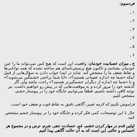
فردسوم:
۱ ـ
۲ ـ
۳ ـ
۴ ـ
۵ ـ
۶ ـ
ج ـ
میزان عصبانیت
خودمان
: واقعیت این است که هیچ کس نمی‌تواند ما را عین
خودمان بشناسد و تاکنون هیچ پرسش‌نامه‌ای هم ساخته نشده که همه توانایی‌ها
و نقاط ضعف ما را مشخص کند. شاید در ابتدا جواب دادن به سؤال‌هایی از قبیل
اینکه «شما چه اندازه عصبانی هستید؟»، «آیا شما براحتی خشمگین می‌شوید؟»
و یا «شما چه اندازه از دیگران خشمگین‌تر هستید؟» راحت نباشد ولی اگر
گذشته خود را مرور کرده و به موقعیت‌هایی که در پیش رو خواهیم داشت، نیز
توجه کافی داشته باشیم، قطعاً می‌توانیم جایگاه خود را در پیوستار
خشم
،
مشخص کنیم.
فراموش نکنیم که لازمه تغییر، آگاهی دقیق به نقاط قوت و ضعف خود است.
حال با این توضیحات، کمی فکر کرده و جایگاه خود را در پیوستار خشم مشخص
کنید.
اولین قدم در
مهار کردن خشم
، غم، حسادت، تنفر، شرم، ترس و در مجموع هر
احساس و حالتی این است که به آن حالت آگاهی پیدا کنیم