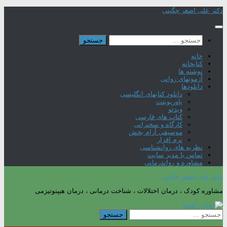
Skip
دکتر علی اصغر چگینی
to
content
جستجو
برای:
خانه
کتابخانه
نوشته ها
آزمونهای روانی
دانلودها
دانلود کتابهای انگلیسی
پاورپوینت
ویدئو
کتاب های فارسی
کارگاه و سخنرانی
موسیقی آرام بخش
نرم افزار
نظریه های روانشناسی
تماس با مدیر سایت
مشاوره و رواندرمانی
دکتر علی اصغر چگینی
مشاوره کودک ، درمان اختلالات ، شناخت درمانی ، درمان هیپنوتیزمی
جستجو
برای: