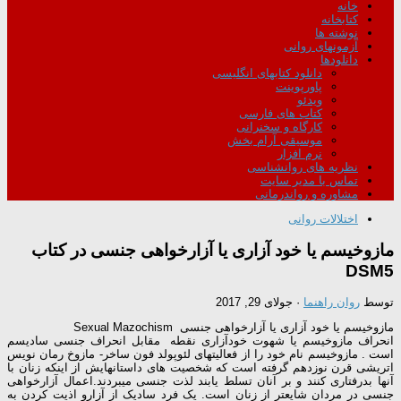
خانه
کتابخانه
نوشته ها
آزمونهای روانی
دانلودها
دانلود کتابهای انگلیسی
پاورپوینت
ویدئو
کتاب های فارسی
کارگاه و سخنرانی
موسیقی آرام بخش
نرم افزار
نظریه های روانشناسی
تماس با مدیر سایت
مشاوره و رواندرمانی
اختلالات روانی
مازوخیسم یا خود آزاری یا آزارخواهی جنسی در کتاب
DSM5
توسط
روان راهنما
·
جولای 29, 2017
مازوخیسم یا خود آزاری
یا آزارخواهی جنسی Sexual Mazochism
انحراف مازوخیسم یا شهوت خودآزاری نقطه مقابل انحراف جنسی سادیسم
است . مازوخیسم نام خود را از فعالیتهای لئوپولد فون ساخر- مازوخ رمان نویس
اتریشی قرن نوزدهم گرفته است که شخصیت های داستانهایش از اینکه زنان با
آنها بدرفتاری کنند و بر آنان تسلط یابند لذت جنسی میبردند.اعمال آزارخواهی
جنسی در مردان شایعتر از زنان است. یک فرد سادیک از آزارو اذیت کردن به