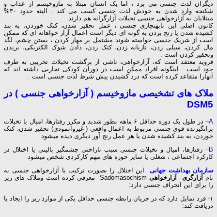
دیگران لذت جنسی می برد ، اما یک انسان مبتلا به مازوخیسم از عذاب و
شکنجه وارد شدن به خودش لذت جنسی کسب می کند
. البته حدود ۳۰%
مبتلایان به آزارخواهی جنسی تخیلات آزارگرانه هم دارند.
کانون اصلی این نابهنجاری جنسی ، عمل تحقیر شدن، کتک خوردن، به بند
کشیده شدن یا رنج بردن به گونه ای دیگر است اعمال آزار خواهانه ای که ممکن
است از شریک جنسی خواسته شوند مشتمل بر مهار کردن ، بستن چشم، لگد
مال کردن، سیلی زدن، تازیانه زدن، کتک زدن، دادن شوک الکتریکی، بریدن
وتحقیر کردن است
.
فروید معتقد است که، آزارخواهی، ناشی از برگشت تخیلات تخریبی به طرف
خود است
.
اینگونه افراد ممکن است در دوران کودکی تجاربی داشته اند که
آنهارا متقاعد کرده است که درد کشیدن پیش شرط لذت جنسی است
.
ملاک های تشخیصی
مازوخیسم (
آزارخواهی جنسی ) در
DSM5
A
– در طول یک دوره حداقل ۶ ماهه بطور شدید و مکرر رفتارها، امیال یا تخیلات
برانگیزنده قوی جنسی مربوط به اعمال واقعی ( غیروانمودی) تحقیر شدن، کتک
خوردن، به بند کشیده شدن یا هر عمل رنج آور دیگری دیده میشود
B
– رفتارها، امیال و تخیلات جنسی سبب ناراحتی چشمگیر بالینی یا اختلال در
کارکرد اجتماعی ، شغلی یا سایر حوزه های مهم کارکردی شخص میشود
سازمان بهداشت جهانی
این اختلال را بصورت ترکیب با آزارخواهی جنسی به
نام
آزارگری آزارخواهی
Sadomasochism معرفی کرده است وملاک های زیر
را برای این انحراف جنسی دارد:
۱- فرد تمایل دارد که در جریان رابطه جنسی حداقل یکی از موارد زیر را ایجاد یا
دریافت کند: