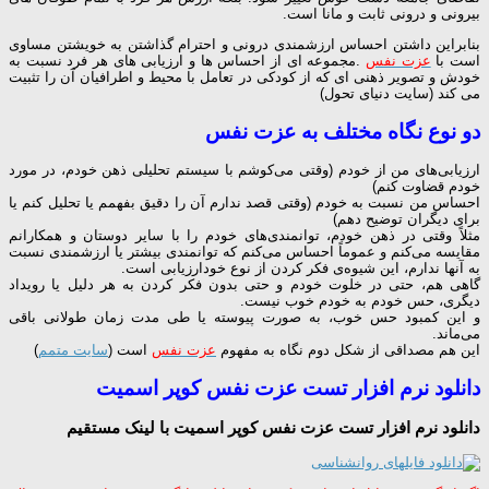
بیرونی و درونی ثابت و مانا است.
بنابراین داشتن احساس ارزشمندی درونی و احترام گذاشتن به خویشتن مساوی
است با
عزت نفس
.مجموعه ای از احساس ها و ارزیابی های هر فرد نسبت به
خودش و تصویر ذهنی ای که از کودکی در تعامل با محیط و اطرافیان آن را تثبیت
می کند (سایت دنیای تحول)
دو نوع نگاه مختلف به عزت نفس
ارزیابی‌های من از خودم (وقتی می‌کوشم با سیستم تحلیلی ذهن خودم، در مورد
خودم قضاوت کنم)
احساس من نسبت به خودم (وقتی قصد ندارم آن را دقیق بفهمم یا تحلیل کنم یا
برای دیگران توضیح دهم)
مثلاً وقتی در ذهن خودم، توانمندی‌های خودم را با سایر دوستان و همکارانم
مقایسه می‌کنم و عموماً احساس می‌کنم که توانمندی بیشتر یا ارزشمندی نسبت
به آنها ندارم، این شیوه‌ی فکر کردن از نوع خودارزیابی است.
گاهی هم، حتی در خلوت خودم و حتی بدون فکر کردن به هر دلیل یا رویداد
دیگری، حس خودم به خودم خوب نیست.
و این کمبود حس خوب، به صورت پیوسته یا طی مدت زمان طولانی باقی
می‌ماند.
این هم مصداقی از شکل دوم نگاه به مفهوم
عزت نفس
است (
سایت متمم
)
دانلود نرم افزار تست عزت نفس کوپر اسمیت
دانلود نرم افزار تست عزت نفس کوپر اسمیت با لینک مستقیم