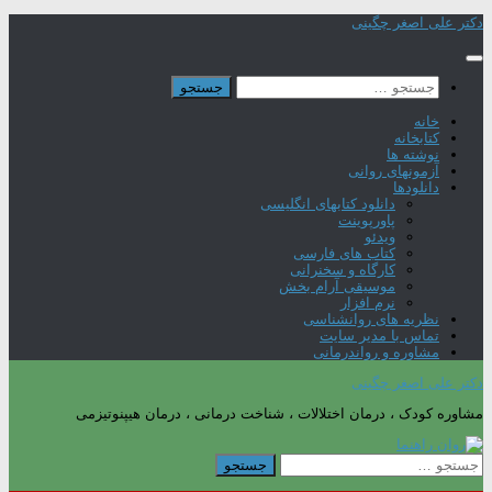
Skip
دکتر علی اصغر چگینی
to
content
جستجو
برای:
خانه
کتابخانه
نوشته ها
آزمونهای روانی
دانلودها
دانلود کتابهای انگلیسی
پاورپوینت
ویدئو
کتاب های فارسی
کارگاه و سخنرانی
موسیقی آرام بخش
نرم افزار
نظریه های روانشناسی
تماس با مدیر سایت
مشاوره و رواندرمانی
دکتر علی اصغر چگینی
مشاوره کودک ، درمان اختلالات ، شناخت درمانی ، درمان هیپنوتیزمی
جستجو
برای: