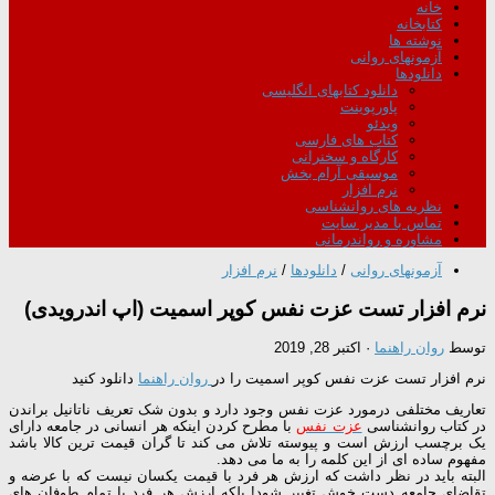
خانه
کتابخانه
نوشته ها
آزمونهای روانی
دانلودها
دانلود کتابهای انگلیسی
پاورپوینت
ویدئو
کتاب های فارسی
کارگاه و سخنرانی
موسیقی آرام بخش
نرم افزار
نظریه های روانشناسی
تماس با مدیر سایت
مشاوره و رواندرمانی
آزمونهای روانی
/
دانلودها
/
نرم افزار
نرم افزار تست عزت نفس کوپر اسمیت (اپ اندرویدی)
توسط
روان راهنما
·
اکتبر 28, 2019
نرم افزار تست عزت نفس کوپر اسمیت را در
روان راهنما
دانلود کنید
تعاریف مختلفی درمورد عزت نفس وجود دارد و بدون شک تعریف ناتانیل براندن
در کتاب روانشناسی
عزت نفس
با مطرح کردن اینکه هر انسانی در جامعه دارای
یک برچسب ارزش است و پیوسته تلاش می کند تا گران قیمت ترین کالا باشد
مفهوم ساده ای از این کلمه را به ما می دهد.
البته باید در نظر داشت که ارزش هر فرد با قیمت یکسان نیست که با عرضه و
تقاضای جامعه دست خوش تغییر شود! بلکه ارزش هر فرد با تمام طوفان های