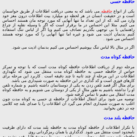
حافظه حسی
یکی از انواع
حافظه
می باشد که به معنی دریافت اطلاعات از طریق حواسمان
است و در حقیقت انسان در هر لحظه دو میلیارد بیت اطلاعات درون مغز خود
وارد می کند .که از این تعداد ما تنها آنهایی که مورد توجه مان هستند احساس
می کنیم. مثلا این احساس در ما برقرار است که اگر با وسیله نقلیه از چراغ
راهنمایی با بی توجهی بگذریم تصادف می کنیم ویا اگر از لباس تنگ استفاده
کنیم بدنمان اذیت می شود و غیره اما تنها آنهایی را که مورد توجه هستند
احساس می شود .
اگر در مثال بالا لباس تنگ بپوشیم احساس می کنیم بدنمان اذیت می شود.
حافظه کوتاه مدت
مرحله دوم از دریافت اطلاعات حافظه کوتاه مدت است که با توجه و تمرکز
حواس از حافظه حسی به حافظه کوتاه مدت منتقل می شود که نگهداری
اطلاعات در این مرحله از چند ثانیه تا چند دقیقه است . کاربرد این مرحله برای
کارهای فوری است و کد گذاری در این حافظه به صورت شنیداری می باشد.
برای مثال اگر قصد تلفن زدن به یکی از دوستانمان داشته باشیم و شماره تلفن
او را نداشته باشیم به طور مثال از یکی از دوستان می شنویم و به حافظه کوتاه
مدت انتقال می دهیم تا تماس گرفته شود.
توصیه می شود برای انتقال اطلاعات از حافظه ی حسی به کوتاه مدت چون
اغلب به صورت شنیداری انجام می گیرد آن اطلاعات را با صدای بلند چه کلامی
چه در ذهن بخوانید.
حافظه بلند مدت
با تکرار اطلاعات از حافظه کوتاه مدت به حافظه بلند مدت که دارای ظرفیت
نامحدود است منتقل می شود. کدگذاری یا همان رمزگردانی روی
حافظه بلند مدت اغلب معنایی می باشد . پس تا موضوع قابل فهم نشود به