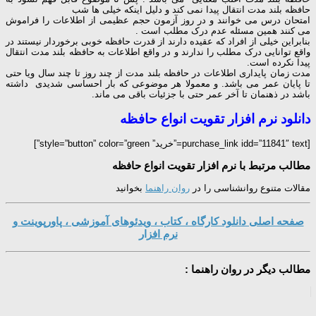
حافظه بلند مدت انتقال پیدا نمی کند و دلیل اینکه خیلی ها شب
امتحان درس می خوانند و در روز آزمون حجم عظیمی از اطلاعات را فراموش
می کنند همین مسئله عدم درک مطلب است .
بنابراین خیلی از افراد که عقیده دارند از قدرت حافظه خوبی برخوردار نیستند در
واقع توانایی درک مطلب را ندارند و در واقع اطلاعات به حافظه بلند مدت انتقال
پیدا نکرده است.
مدت زمان پایداری اطلاعات در حافظه بلند مدت از چند روز تا چند سال ویا حتی
تا پایان عمر می باشد. و معمولا هر موضوعی که بار احساسی شدیدی داشته
باشد در ذهنمان تا آخر عمر حتی با جزئیات باقی می ماند.
دانلود نرم افزار تقویت انواع حافظه
[purchase_link idd=”11841″ text=”خرید” style=”button” color=”green”]
مطالب مرتبط با نرم افزار تقویت انواع حافظه
مقالات متنوع روانشناسی را در
روان راهنما
بخوانید
صفحه اصلی دانلود کارگاه ، کتاب ، ویدئوهای آموزشی ، پاورپوینت و
نرم افزار
مطالب دیگر در روان راهنما :