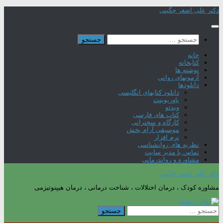
Skip
دکتر علی اصغر چگینی
to
content
جستجو
برای:
خانه
کتابخانه
نوشته ها
آزمونهای روانی
دانلودها
دانلود کتابهای انگلیسی
پاورپوینت
ویدئو
کتاب های فارسی
کارگاه و سخنرانی
موسیقی آرام بخش
نرم افزار
نظریه های روانشناسی
تماس با مدیر سایت
مشاوره و رواندرمانی
دکتر علی اصغر چگینی
مشاوره کودک ، درمان اختلالات ، شناخت درمانی ، درمان هیپنوتیزمی
جستجو
برای: