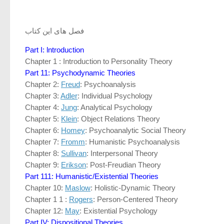
فصل های این کتاب
Part I: lntroduction
Chapter 1 : Introduction to Personality Theory
Part 11: Psychodynamic Theories
Chapter 2:
Freud
: Psychoanalysis
Chapter 3:
Adler
: Individual Psychology
Chapter 4:
Jung
: Analytical Psychology
Chapter 5:
Klein
: Object Relations Theory
Chapter 6:
Homey
: Psychoanalytic Social Theory
Chapter 7:
Fromm
: Humanistic Psychoanalysis
Chapter 8:
Sullivan
: Interpersonal Theory
Chapter 9:
Erikson
: Post-Freudian Theory
Part 111: Humanistic/Existential Theories
Chapter 10:
Maslow
: Holistic-Dynamic Theory
Chapter 1 1 :
Rogers
: Person-Centered Theory
Chapter 12:
May
: Existential Psychology
Part IV: Dispositional Theories