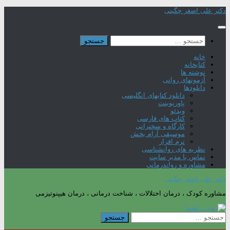
Skip
دکتر علی اصغر چگینی
to
content
جستجو
برای:
خانه
کتابخانه
نوشته ها
آزمونهای روانی
دانلودها
دانلود کتابهای انگلیسی
پاورپوینت
ویدئو
کتاب های فارسی
کارگاه و سخنرانی
موسیقی آرام بخش
نرم افزار
نظریه های روانشناسی
تماس با مدیر سایت
مشاوره و رواندرمانی
دکتر علی اصغر چگینی
مشاوره کودک ، درمان اختلالات ، شناخت درمانی ، درمان هیپنوتیزمی
جستجو
برای: