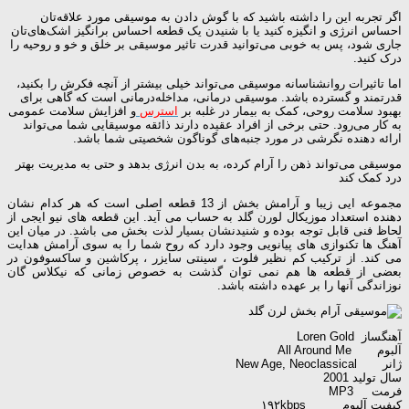
اگر تجربه‌ این را داشته باشید که با گوش دادن به موسیقی مورد علاقه‌تان
احساس انرژی و انگیزه کنید یا با شنیدن یک قطعه‌ احساس برانگیز اشک‌های‌تان
جاری شود، پس به خوبی می‌توانید قدرت تاثیر موسیقی بر خلق و خو و روحیه را
درک کنید.
اما تاثیرات روانشناسانه‌ موسیقی می‌تواند خیلی بیشتر از آنچه فکرش را بکنید،
قدرتمند و گسترده باشد. موسیقی درمانی، مداخله‌درمانی است که گاهی برای
بهبود سلامت روحی، کمک به بیمار در غلبه بر
استرس
و افزایش سلامت عمومی
به کار می‌رود. حتی برخی از افراد عقیده دارند ذائقه‌ موسیقایی شما می‌تواند
ارائه دهنده‌ نگرشی در مورد جنبه‌های گوناگون شخصیتی شما باشد.
موسیقی می‌تواند ذهن را آرام کرده، به بدن انرژی بدهد و حتی به مدیریت بهتر
درد کمک کند
مجموعه ایی زیبا و آرامش بخش از 13 قطعه اصلی است که هر کدام نشان
دهنده استعداد موزیکال لورن گلد به حساب می آید. این قطعه های نیو ایجی از
لحاظ فنی قابل توجه بوده و شنیدنشان بسیار لذت بخش می باشد. در میان این
آهنگ ها تکنوازی های پیانویی وجود دارد که روح شما را به سوی آرامش هدایت
می کند. از ترکیب کم نظیر فلوت ، سینتی سایزر ، پرکاشین و ساکسوفون در
بعضی از قطعه ها هم نمی توان گذشت به خصوص زمانی که نیکلاس گان
نوزاندگی آنها را بر عهده داشته باشد.
آهنگساز Loren Gold
آلبوم All Around Me
ژانر New Age, Neoclassical
سال تولید 2001
فرمت MP3
کیفیت آلبوم ۱۹۲kbps