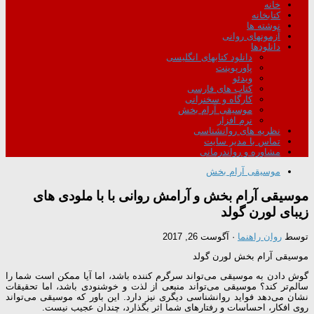
خانه
کتابخانه
نوشته ها
آزمونهای روانی
دانلودها
دانلود کتابهای انگلیسی
پاورپوینت
ویدئو
کتاب های فارسی
کارگاه و سخنرانی
موسیقی آرام بخش
نرم افزار
نظریه های روانشناسی
تماس با مدیر سایت
مشاوره و رواندرمانی
موسیقی آرام بخش
موسیقی آرام بخش و آرامش روانی با با ملودی های
زیبای لورن گولد
توسط
روان راهنما
·
آگوست 26, 2017
موسیقی آرام بخش لورن گولد
گوش دادن به موسیقی می‌تواند سرگرم کننده باشد، اما آیا ممکن است شما را
سالم‌تر کند؟ موسیقی می‌تواند منبعی از لذت و خوشنودی باشد، اما تحقیقات
نشان می‌دهد فواید روانشناسی دیگری نیز دارد. این باور که موسیقی می‌تواند
روی افکار، احساسات و رفتارهای شما اثر بگذارد، چندان عجیب نیست.