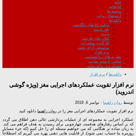
خانه
کتابخانه
نوشته ها
آزمونهای روانی
دانلودها
دانلود کتابهای انگلیسی
پاورپوینت
ویدئو
کتاب های فارسی
کارگاه و سخنرانی
موسیقی آرام بخش
نرم افزار
نظریه های روانشناسی
تماس با مدیر سایت
مشاوره و رواندرمانی
دانلودها
/
نرم افزار
نرم افزار تقویت عملکردهای اجرایی مغز (ویژه گوشی
اندروید)
توسط
روان راهنما
·
نوامبر 6, 2019
نرم افزار تقویت عملکردهای اجرایی مغز را در
روان راهنما
دانلود کنید
عملکرد اجرایی به مجموعه ای از عملیات پردازشی عالی ذهن اطلاق می گردد
که بر اساس رفتارهای هدفمند، چهارچوبی برای رسیدن به هدف فراهم می کند.
به زبان ساده تر هنگامی که می خواهیم مسئله ای را حل کنیم (که جزء مسایل
روزمره ما حساب نمی شود)، از قابلیت هایی ذهنی بهره می گیریم که اصطلاحاً