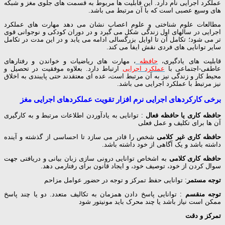
عملکرد اجرایی نام دارد. این قابلیت ها مربوط به قسمت های جلوی مغز و شبکه
های وسیع عصبی است که با آن مرتبط می باشد.
مطالعات علوم شناختی و علوم اعصاب نشان می دهد مهارت های عملکرد
اجرایی در سالهای اول زندگی شکل می گیرد و در دوران کودکی و نوجوانی قوی
تر می شود؛ تکامل آن تا اوایل بزرگسالی ادامه می یابد و در این مدت در تکامل
سایر توانایی های فردی نقش ایفا می کند.
قابلیت های یادگیری،
حافظه
، مهارت های ریاضیات و خواندن و رفتارهای
عاطفی-اجتماعی با
عملکرد اجرایی
ارتباط دارد. بعلاوه موفقیت در تحصیل و
محیط کار و زندگی نیز به آن مرتبط است، عده ای معتقدند حتی پایبندی به اخلاق
نیز مرتبط با عملکرد اجرایی می باشد.
برخی کارکردهای اجرایی نرم افزار تقویت عملکردهای اجرایی مغز
حافظه کاری یا حافظه فعال
: توانایی به یادآوردن اطلاعات مرتبط و به کارگیری
آن ها برای تکلیف و عمل فعلی
حافظه کاری غیر کلامی
شخص را قادر می سازد تا احساسی از گذشته و آینده
داشته باشد و یک آگاهی از خود داشته باشد.
حافظه کاری کلامی
به اشخاص توانایی درونی سازی زبان بیانی و دریافتی جهت
سوال کردن از خود، توصیف خود، و ایجاد قانون برای رفتارمی دهد.
توجه مستمر
: توانایی حفظ تمرکز و توجه در حضور عوامل مزاحم
توجه منقسم
: توانایی پاسخ دادن همزمان به تکالیف متعدد. دو یا چند پاسخ
ممکن است نیاز باشد یا چند محرک باید مونیتور شود
تمرکز و دقت