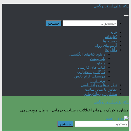
Skip
دکتر علی اصغر چگینی
to
content
جستجو
برای:
خانه
کتابخانه
نوشته ها
آزمونهای روانی
دانلودها
دانلود کتابهای انگلیسی
پاورپوینت
ویدئو
کتاب های فارسی
کارگاه و سخنرانی
موسیقی آرام بخش
نرم افزار
نظریه های روانشناسی
تماس با مدیر سایت
مشاوره و رواندرمانی
دکتر علی اصغر چگینی
مشاوره کودک ، درمان اختلالات ، شناخت درمانی ، درمان هیپنوتیزمی
جستجو
برای: