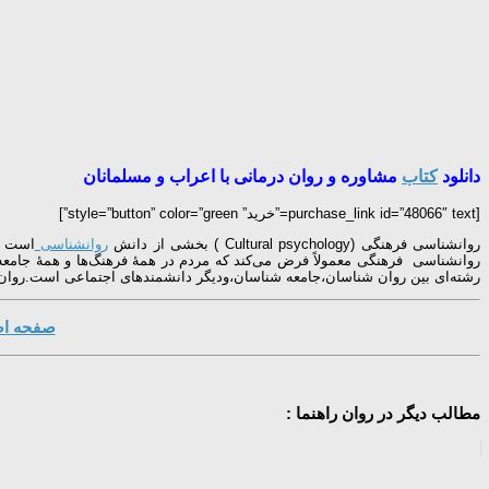
دانلود
کتاب
مشاوره و روان درمانی با اعراب و مسلمانان
[purchase_link id=”48066″ text=”خرید” style=”button” color=”green”]
روانشناسی فرهنگی (Cultural psychology ) بخشی از دانش
روانشناسی
است و 
روانشناسی فرهنگی معمولاً فرض می‌کند که مردم در همهٔ فرهنگ‌ها و همهٔ جامعه
رشته‌ای بین روان شناسان،جامعه شناسان،ودیگر دانشمندهای اجتماعی است.روان‌شناس
صفحه اصل
مطالب دیگر در روان راهنما :