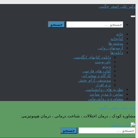
Skip
دکتر علی اصغر چگینی
to
content
جستجو
برای:
خانه
کتابخانه
نوشته ها
آزمونهای روانی
دانلودها
دانلود کتابهای انگلیسی
پاورپوینت
ویدئو
کتاب های فارسی
کارگاه و سخنرانی
موسیقی آرام بخش
نرم افزار
نظریه های روانشناسی
تماس با مدیر سایت
مشاوره و رواندرمانی
دکتر علی اصغر چگینی
مشاوره کودک ، درمان اختلالات ، شناخت درمانی ، درمان هیپنوتیزمی
جستجو
برای: