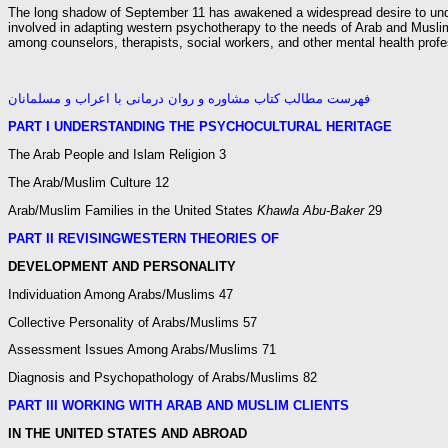
The long shadow of September 11 has awakened a widespread desire to unde
involved in adapting western psychotherapy to the needs of Arab and Muslim 
among counselors, therapists, social workers, and other mental health prof
فهرست مطالب کتاب مشاوره و روان درمانی با اعراب و مسلمانان
PART I U
NDERSTANDING THE
P
SYCHOCULTURAL
H
ERITAGE
The Arab People and Islam Religion 3
The Arab/Muslim Culture 12
Arab/Muslim Families in the United States
Khawla Abu-Baker
29
PART II R
EVISING
W
ESTERN
T
HEORIES OF
D
EVELOPMENT AND
P
ERSONALITY
Individuation Among Arabs/Muslims 47
Collective Personality of Arabs/Muslims 57
Assessment Issues Among Arabs/Muslims 71
Diagnosis and Psychopathology of Arabs/Muslims 82
PART III W
ORKING WITH
A
RAB AND
M
USLIM
C
LIENTS
IN THE
U
NITED
S
TATES AND
A
BROAD