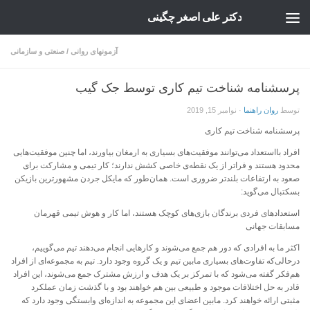
دکتر علی اصغر چگینی
Skip to content
آزمونهای روانی
/
صنعتی و سازمانی
پرسشنامه شناخت تیم کاری توسط جک گیب
توسط
روان راهنما
·
نوامبر 15, 2019
پرسشنامه شناخت تیم کاری
افراد بااستعداد می‌توانند موفقیت‌های بسیاری به ارمغان بیاورند، اما چنین موفقیت‌هایی
محدود هستند و فراتر از یک نقطه‌ی خاصی کشش ندارند؛ کار تیمی و مشارکت برای
صعود به ارتفاعات بلندتر ضروری است. همان‌طور که مایکل جردن مشهورترین بازیکن
بسکتبال می‌گوید:
استعدادهای فردی برندگان بازی‌های کوچک هستند، اما کار و هوش تیمی قهرمان
مسابقات جهانی
اکثر ما به افرادی که دور هم جمع می‌شوند و کارهایی انجام می‌‌دهند تیم می‌گوییم،
درحالی‌که تفاوت‌های بسیاری مابین تیم‌ و یک گروه‌ وجود دارد. تیم به مجموعه‌ای از افراد
هم‌فکر گفته می‌شود که با تمرکز بر یک هدف و ارزش مشترک جمع می‌شوند، این افراد
قادر به حل اختلافات موجود و طبیعی بین هم خواهند بود و با گذشت زمان عملکرد
مثبتی ارائه خواهند کرد. مابین اعضای این مجموعه به اندازه‌ای وابستگی وجود دارد که