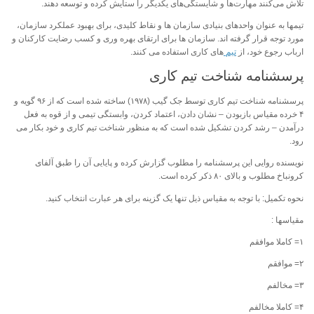
تلاش می‌کنند مهارت‌ها و شایستگی‌های یکدیگر را ستایش کرده و توسعه ‌دهند.
تیمها
به عنوان واحدهای بنیادی سازمان ها و نقاط کلیدی، برای بهبود عملکرد سازمان،
مورد توجه قرار گرفته اند. سازمان ها برای ارتقای بهره وری و کسب رضایت کارکنان و
ارباب رجوع خود، از
تیم
های
کاری
استفاده می کنند.
پرسشنامه شناخت تیم کاری
پرسشنامه شناخت تیم کاری توسط جک گیب (۱۹۷۸) ساخته شده است که از ۹۶ گویه و
۴ خرده مقیاس بازبودن – نشان دادن، اعتماد کردن، وابستگی تیمی و از قوه به فعل
درآمدن – رشد کردن تشکیل شده است که به منظور شناخت تیم کاری و خود بکار می
رود.
نویسنده روایی این پرسشنامه را مطلوب گزارش کرده و پایایی آن را طبق آلفای
کرونباخ مطلوب و بالای ۸۰ ذکر کرده است.
نحوه تکمیل: با توجه به مقیاس ذیل تنها یک گزینه برای هر عبارت انتخاب کنید.
مقیاسها :
۱= کاملا موافقم
۲= موافقم
۳= مخالفم
۴= کاملا مخالفم