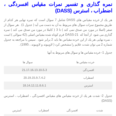
نمره گذاری و تفسیر نمرات مقیاس افسردگی ،
اضطراب ، استرس (DASS)
هر یك از خرده مقیاس های DASS شامل 7 سوال است كه نمره نهایی هر كدام از
طریق مجموع نمرات سوال های مربوط به آن به دست می آید ( جدول 1) . هر سوال از
صفر (اصلا در مورد من صدق نمی كند ) تا 3 ( كاملا در مورد من صدق می كند ) نمره
گذاری می شود از آنجا كه DASS-21 فرم كوتاه شده مقیاس اصلی (42 سوالی ) است
، نمره نهایی هر یك از این خرده مقیاس ها باید 2 برابر شود . سپس با مراجعه به جدول
شماره 2 می توان شدت علایم را مشخص كرد ( لاویبوند و لاویبوند ، 1995) .
جدول 1- خرده مقیاس ها و سوال های مربوط به آنها
خرده مقیاس ها
سوال ها
افسردگی
21،17،16،13،10،5،3
اضطراب
20،19،15،9،7،4،2
استرس
18،14،12،11،8،6،1
جدول 2- شدت هر یك از خرده مقیاس های مقیاس افسردگی ، اضطراب ، استرس
(DASS)
شدت
افسردگی
اضطراب
استرس