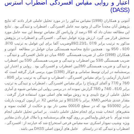
اعتبار و روایی مقیاس افسردگی اضطراب استرس
(DASS)
آنتونی و همكاران (1998) مقیاس مذكور را در مورد تحلیل عاملی قرار دادند كه نتایج
پژوهش آنان مجدداً حاكی از وجود سه عامل افسردگی ، اضطراب و تنیدگی بود . نتایج
این مطالعه نشان داد كه 68 درصد از واریانس كل مقیاس توسط این سه عامل مورد
سنجش قرار می گیرد. ارزش ویژه عوامل تنیدگی ، افسردگی و اضطراب در پژوهش
مذكور به ترتیب برابر 07/9 ،89/2،23/1وضریب آلفا برای این عوامل به ترتیب 97/0،
92/0 ، 95/0 بود . همچنین نتایج محاسبه همبستگی میان عوامل در مطالعه آنتونی و
همكاران (1998) حكی از ضریب همبستگی 48/0 میان دو عامل افسردگی و تنیدگی ،
ضریب همبستگی 53/0 بین اضطراب و تنیدگی و ضریب همبستگی 53/0 بین اضطراب
و تنیدگی و ضریب همبستگی 28/0بین اضطراب و افسردگی بود . روایی و اعتبار این
پرسشنامه در ایران توسط سامانی و جوكار (1386) مورد برسی قرار گرفته است كه
اعتبارباز آزمایی را برای مقیاس افسردگی ، اضطراب و تنیدگی به ترتیب برابر 80/0 ،
76/0 و 77/0 و آلفای كرونباخ را برای مقیاس افسردگی ، اضطراب و تنیدگی به ترتیب
برابر 81/0 ، 74/0 و 78/0 گزارش نموده اند. در برسی روایی این مقیاس شیوه ی آماری
تحلیل عاملی از نوع تاییدی و به روش مولفه های اصلی مورد استفاده قرار گرفت .
مقدار عددی شاخص KMO برابر با 9012/0 و نیز شاخص X2 در آزمون كرویت بارتلت
برابر 93/3092 بود كه در سطح 0001/0 معنی دار بود و حكایت از كفایت نمونه و
متغیرهای انتخاب شده برای انجام تحلیل عاملی داشت . بر اساس تحلیل عاملی انجام
شده توراُم با چرخش وایماكس بر روی گویه های پرسشنامه و با ملاك قرار دادن مقادیر
ویژه وشیب نمودار اسكری سه مقیاس فرعی استخراج شد كه عبارتند از : افسردگی ،
اضطراب و تنیدگی كه در راستای عامل های آزمون اصلی DASS می باشد .