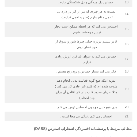
13
احساس دل مردگی و دل شكستگی دارم .
نسبت به هر چیزی كه مرا از كار باز دارد بی
14
تحمل و نابردبارم (صبر و تحمل ندارم ) .
احساس می كنم كه هر لحظه ممكن است دچار
15
ترس و وحشت شوم .
قادر نیستم درباره خیلی چیزها شور و شوق از
16
خود نشان دهم .
احساس می كنم به عنوان یك فرد ارزش زیادی
17
ندارم .
18
فكر می كنم بسیار حساس و زود رنج هستم .
بدونه اینكه هیچ گونه فعالیت بدنی انجام دهم
متوجه شده ام كه قلبم غیر عادی كار می كند (
19
مثلا ضربان شدید قلب یا از كار افتادن آن برای
چند لحظه ) .
20
بدن هیچ دلیل موجهی احساس ترس می كنم .
21
احساس می كنم زندگی بی معنا است .
مطالب مرتبط با پرسشنامه افسردگی اضطراب استرس (DASS)