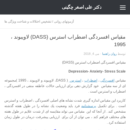
دکتر علی اصغر چگینی
Skip to content
آزمونهای روانی
/
تشخیص اختلالات و شناخت ویژگی ها
مقیاس افسردگی اضطراب استرس (DASS) لاویبوند ،
1995
توسط
روان راهنما
·
می 4, 2018
مقیاس افسردگی اضطراب استرس (DASS)
Depression- Anxiety- Stress Scale
مقیاس
افسردگی
،
اضطراب
،
استرس
( DASS، لاویبوند و لاویبوند ، 1995 )مجموعه
ای از سه مقیاس خود گزارش دهی برای ارزیابی حالات عاطفه منفی در افسردگی ،
اضطراب و استرس است .
كاربرد این مقیاس اندازه گیری شدت نشانه های اصلی افسردگی ، اضطراب و استرس
است . برای تكمیل
پرسشنامه
فرد باید وضعیت یك نشانه را در طول هفته گذشته
مشخص كند . از آنجا كه این مقیاس می تواند مقایسه ای از شدت علایم در طول هفته
های مختلف فراهم كند ، می توان از آن برای ارزیابی پیشرفت درمان در طول زمان
استفاده كرد .