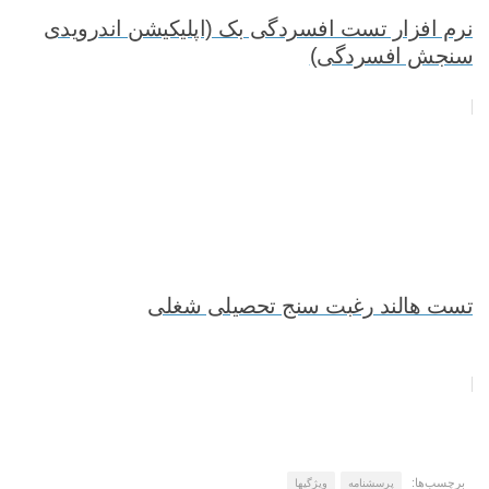
نرم افزار تست افسردگی بک (اپلیکیشن اندرویدی
سنجش افسردگی)
تست هالند رغبت سنج تحصیلی شغلی
برچسب‌ها:
پرسشنامه
ویژگیها