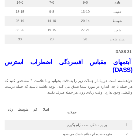
عادی
9-0
7-0
14-0
خفیف
13-10
9-8
18-15
متوسط
20-14
14-10
25-19
شدید
27-21
19-15
33-26
بسیار شدید
28
20
33
DASS-21
آیتمهای مقیاس افسردگی اضطراب استرس
(DASS)
خواهشمند است هر یك از جملات زیر را به دقت بخوانید و با علامت * مشخص كنید كه
هر جمله تا چه اندازه در مورد شما صدق می كند . توجه داشته باشید كه جمله درست
وغلطی وجود ندارد . وقت زیادی روی هر جمله صرف نكنید.
اصلا
كم
متوسط
زیاد
جملات
1
برایم مشكل است آرام بگیرم .
2
متوجه شده ام دهانم خشك می شود .