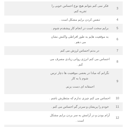
فكر نمی كنم بتوانم هیچ نوع احساس خوبی را
3
تجربه كنم.
4
تنفس كردن برایم مشكل است .
5
برایم سخت است در انجام كار پیشقدم شوم .
به موقعیت هایم به طور افراطی واكنش نشان
6
می دهم .
7
در بدنم احساس لرزش می كنم
احساس می كنم انرژی روانی زیادی مصرف می
8
كنم .
نگرانم كه مبادا در بعضی موقعیت ها دچار ترس
شوم یا به كار
9
احمقانه ای دست بزنم.
10
احساس می كنم چیزی ندارم كه منتظرش باشم .
11
خودم را پریشان و سردر گم احساس می كنم .
آرام بودن و در آرامش به سر بردن برایم مشكل
12
است .