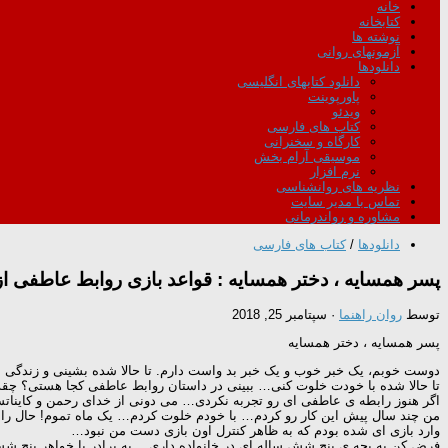
خانه
کتابخانه
نوشته ها
آزمونهای روانی
دانلودها
دانلود کتابهای انگلیسی
پاورپوینت
ویدئو
کتاب های فارسی
کارگاه و سخنرانی
موسیقی آرام بخش
نرم افزار
نظریه های روانشناسی
تماس با مدیر سایت
مشاوره و رواندرمانی
دانلودها
/
کتاب های فارسی
پسر همسایه ، دختر همسایه : قواعد بازی روابط عاطفی از س
توسط
روان راهنما
·
سپتامبر 25, 2018
پسر همسایه ، دختر همسایه
دوست خوبم، یک خبر خوب و یک خبر بد واست دارم. تا حالا شده بشینی و زندگی 
تا حالا شده با خودت خلوت کنی… ببینی در داستان روابط عاطفی کجا هستی؟ چقدر 
اگر هنوز رابطه ی عاطفی ای رو تجربه نکردی… می دونی از خدای رحمن و کاینا
من چند سال پیش این کار رو کردم… با خودم خلوت کردم… یک ماه تموم! حال راب
وارد بازی ای شده بودم که به ظاهر کنترل اون بازی دست من نبود…
فرض کن یه بچه ی پنج شش ساله ای در خانواده داری… یه برادر یا خواهر پنج ش