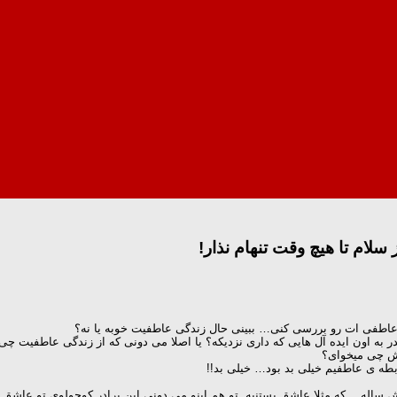
لام تا هیچ وقت تنهام نذار!
عاطفی ات رو بررسی کنی… ببینی حال زندگی عاطفیت خوبه یا نه؟
به اون ایده آل هایی که داری نزدیکه؟ یا اصلا می دونی که از زندگی عاطفیت چی
تش چی میخوای؟
طه ی عاطفیم خیلی بد بود… خیلی بد!!
ش ساله… که مثلا عاشق بستنیه. تو هم اینو می دونی این برادر کوچولوی تو عا