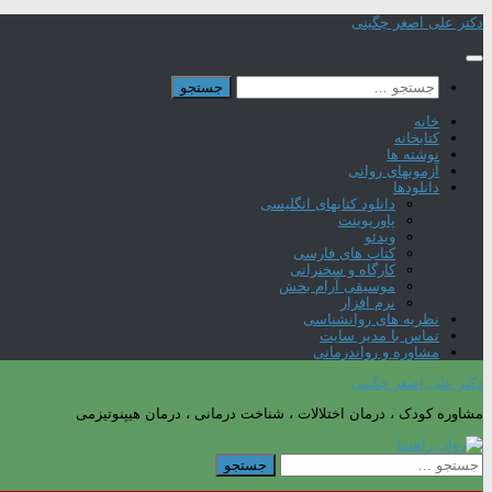
Skip
دکتر علی اصغر چگینی
to
content
جستجو
برای:
خانه
کتابخانه
نوشته ها
آزمونهای روانی
دانلودها
دانلود کتابهای انگلیسی
پاورپوینت
ویدئو
کتاب های فارسی
کارگاه و سخنرانی
موسیقی آرام بخش
نرم افزار
نظریه های روانشناسی
تماس با مدیر سایت
مشاوره و رواندرمانی
دکتر علی اصغر چگینی
مشاوره کودک ، درمان اختلالات ، شناخت درمانی ، درمان هیپنوتیزمی
جستجو
برای: