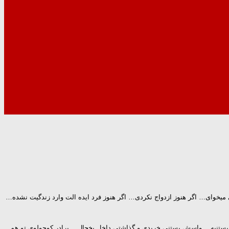
 میخوای… اگر هنوز ازدواج نکردی… اگر هنوز فرد ایده الت وارد زندگیت نشده…
شق بستنیه… واسش بستنی خریدی و گذاشتی داخل یخچال… برادر کوچولوی تو هم