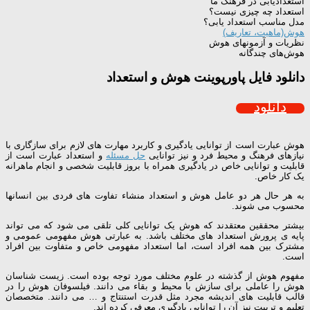
استعدادیابی در فرهنگ ما
استعداد چه چیزی نیست؟
مدل مناسب استعداد یابی؟
هوش(ماهيت، تعاريف)
نظريات و آزمونهای هوش
هوش‌های چندگانه
دانلود فایل پاورپوینت هوش و استعداد
دانلود
هوش عبارت است از توانایی یادگیری و کاربرد مهارت های لازم برای سازگاری با
نیازهای فرهنگ و محیط فرد و نیز توانایی
حل مسئله
و استعداد عبارت است از
قابلیت و توانایی خاص در یادگیری همراه با بروز قابلیت شخصی و انجام ماهرانه
یک کار خاص.
به هر حال هر دو عامل هوش و استعداد منشاء تفاوت های فردی بین انسانها
محسوب می شوند.
بیشتر محققین معتقدند که هوش یک توانایی کلی تلقی می شود که می تواند
پایه ی پرورش استعداد های مختلف باشد. به عبارتی هوش مفهومی عمومی و
مشترک بین همه افراد است، اما استعداد مفهومی خاص و متفاوت بین افراد
است.
مفهوم هوش از گذشته در علوم مختلف مورد توجه بوده است. زیست شناسان
هوش را عاملی برای سازش با محیط و بقاء می دانند. فیلسوفان هوش را در
قالب قابلیت های اندیشه مجرد مثل قدرت استنتاج و … می دانند. متخصصان
تعلیم و تربیت نیز آن را توانایی یادگیری معرفی کرده اند.