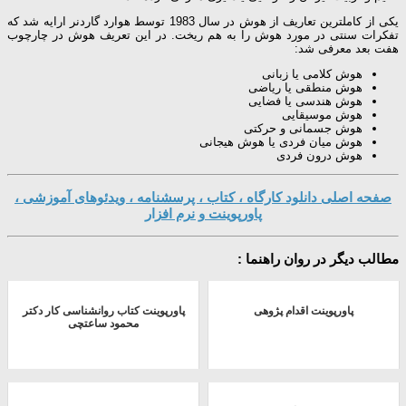
یکی از کاملترین تعاریف از هوش در سال 1983 توسط هوارد گاردنر ارایه شد که
تفکرات سنتی در مورد هوش را به هم ریخت. در این تعریف هوش در چارچوب
هفت بعد معرفی شد:
هوش کلامی یا زبانی
هوش منطقی یا ریاضی
هوش هندسی یا فضایی
هوش موسیقایی
هوش جسمانی و حرکتی
هوش میان فردی یا هوش هیجانی
هوش درون فردی
صفحه اصلی دانلود کارگاه ، کتاب ، پرسشنامه ، ویدئوهای آموزشی ،
پاورپوینت و نرم افزار
مطالب دیگر در روان راهنما :
پاورپوینت اقدام پژوهی
پاورپوینت کتاب روانشناسی کار دكتر
محمود ساعتچی