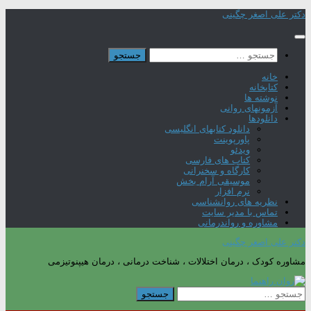
Skip
دکتر علی اصغر چگینی
to
content
جستجو
برای:
خانه
کتابخانه
نوشته ها
آزمونهای روانی
دانلودها
دانلود کتابهای انگلیسی
پاورپوینت
ویدئو
کتاب های فارسی
کارگاه و سخنرانی
موسیقی آرام بخش
نرم افزار
نظریه های روانشناسی
تماس با مدیر سایت
مشاوره و رواندرمانی
دکتر علی اصغر چگینی
مشاوره کودک ، درمان اختلالات ، شناخت درمانی ، درمان هیپنوتیزمی
جستجو
برای: