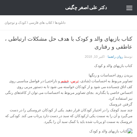
دکتر علی اصغر چگینی
Skip to content
دانلودها
/
کتاب های فارسی
/
کودک و نوجوان
کتاب بازیهای والد و کودک با هدف حل مشکلات ارتباطی ،
عاطفی و رفتاری
توسط
روان راهنما
·
اکتبر 10, 2018
کتاب بازیهای والد و کودک
پریدن روی احساسات و رنگها
تصاویر مربوط به احساسات (شادی،
ترس
،
خشم
و ناراحتی) در فواصل مناسبی روی
کف اتاق چسبانده می شود و از کودکان خواسته می شود تا به دستور مربی روی
احساس خاصی پا بگذارند. بجای تصاویر مربوط به احساسات می توان از کاغذهای رنگی
نیز استفاده کرد.
گرفتن عروسک
چند سبد کوچک را در اختیار کودکان قرار دهید. یکی از کودکان عروسکی را در دست
می‌گیرد و آن را به سمت یکی ازکودکان که سبد در دست دارد پرتاب می کند. کودکی که
عروسک به سمت او پرتاب شده باید با کمک سبد آن را بگیرد.