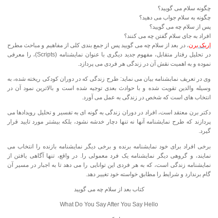
چگونه سلام می گویید؟
چگونه به سلام جواب می دهید؟
پس از سلام چه می گویید؟
افراد به جای سلام گفتن چه می کنند؟
اریک برن
، در بعد از سلام چه می گویید پس از جمع بندی کلی از مفاهیم و مباحث مطرح
در تحلیل رفتار متقابل، مفهوم جدید دیگری با عنوان نمایشنامه (Scripts)، را معرفی
نموده و به اهمیت نقش آن در زندگی هر فردی می پردازد.
وی در تعریف نمابشنامه بیان می نماید: طرح زندگی که در دوران کودکی ریخته شده، به
وسیله والدین تقویت شده و با حوادث بعدی توجیه شده است و بالاترین نمود آن در
انتخاب های است که شخص در زندگی به عمل می آورد.
دکتر برن معتقد است، افراد در دوران زندگی به گونه ای به تفسیر و تحلیل رویدادها می
پردازند که طرح نمایشنامه آنها نه تنها دچار خدشه نشود، بلکه بیشتر مورد تایید قرار
گیرد.
برخی افراد برای خود نمایشنامه برنده و برخی دیگر نمایشنامه بازنده را انتخاب می
نمایند، و گروهی دیگر نمایشنامه یک فرد معمولی را. در واقع، تنها آگاهی یافتن از
نمایشنامه زندگی است، که به هر فردی این توانایی را می دهد تا به اجبار در مسیر آن
گام برندارد و شرایط را مطابق خواسته خود تغییر دهد.
کتاب بعد از سلام چه می گویید
What Do You Say After You Say Hello