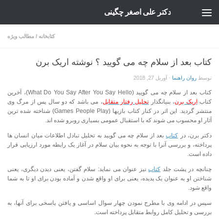
دکتر علی اصغر چگینی
Skip to content
کتابخانه
/
مطالب ویژه
کتاب بعد از سلام چه می گویید ؟ نوشته اریک برن
توسط
روان راهنما
·
آوریل 27, 2018
کتاب بعد از سلام چه می گویید (What Do You Say After You Say Hello)، آخرین
کتاب
اریک برن
، بنیانگذار
تحلیل رفتار متقابل
، می باشد که دو سال پس از مرگ وی
منتشر گردید. این اثر در کنار کتاب بازیها (Games People Play) شناخته شده ترین
آثار او محسوب می شوند که با استقبال عمومی بسیاری روبرو شده اند.
دکتر برن، در
کتاب
بعد از سلام چه می گویید به تحلیل تبادل اطلاعات میان انسان ها
پرداخته، و بررسی آنرا با توجه به نحوه بیان سلام در آغاز یک رابطه مورد ارزیابی قرار
داده است.
چنانچه در پشت جلد
کتاب
نیز عنوان می نماید: سلام گفتن، یعنی دیدن دیگری، یعنی
شناختن او به عنوان یک پدیده، یعنی برای او واقع شدن و آماده بودن برای او تا به شما
واقع شود.
سپس در ادامه وی با مطرح نمودن چهار سوال اساسی و یافتن پاسخی برای آنها، به
بررسی و تحلیل کامل روابط متقابل پرداخته است.