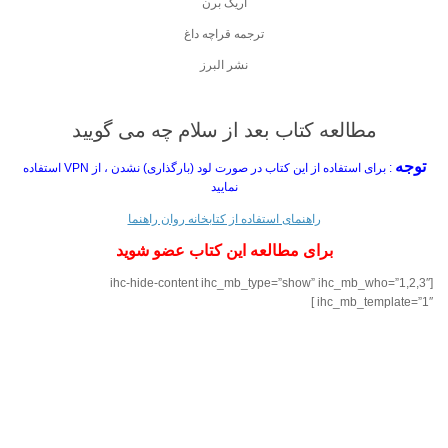
اریک برن
ترجمه قراچه داغ
نشر البرز
مطالعه کتاب بعد از سلام چه می گویید
توجه
: برای استفاده از این کتاب در صورت لود (بارگذاری) نشدن ، از VPN استفاده
نمایید
راهنمای استفاده از کتابخانه روان راهنما
برای مطالعه این کتاب عضو شوید
[ihc-hide-content ihc_mb_type=”show” ihc_mb_who=”1,2,3″
ihc_mb_template=”1″ ]