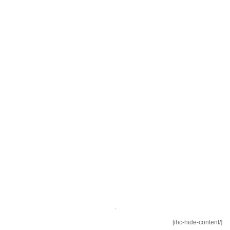
.
[/ihc-hide-content]