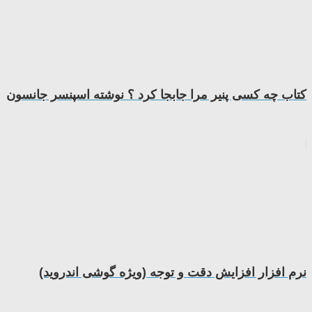
کتاب چه کسی پنير مرا جابجا کرد ؟ نوشته اسپنسر جانسون
نرم افزار افزایش دقت و توجه (ویژه گوشی اندروید)