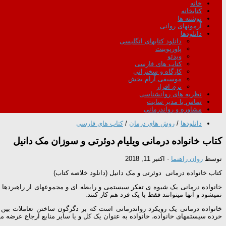
خانه
کتابخانه
نوشته ها
آزمونهای روانی
دانلودها
دانلود کتابهای انگلیسی
پاورپوینت
ویدئو
کتاب های فارسی
کارگاه و سخنرانی
موسیقی آرام بخش
نرم افزار
نظریه های روانشناسی
تماس با مدیر سایت
مشاوره و رواندرمانی
دانلودها
/
روش های درمان
/
کتاب های فارسی
کتاب خانواده درمانی ویلیام دوئرتی و سوزان مک دانیل
توسط
روان راهنما
·
اکتبر 11, 2018
کتاب خانواده درمانی دوئرتی و مک دانیل (دانلود خلاصه کتاب)
خانواده درمانی یک شیوه ی تفکر سیستمی و رابطه ای و مجموعهای از راهبردها جه
نمیشود و آنها میتوانند فقط با یک فرد هم کار کنند.
خانواده درمانی یک رویکرد رواندرمانی است که بر دگرگون ساختن تعاملات بین 
خرده سیستمهای خانواده، خانواده به عنوان یک کل و یا سایر منابع ارجاع عرضه می