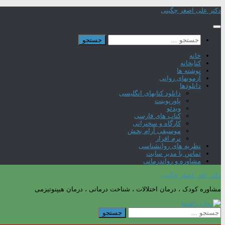
Skip
دکتر علی اصغر چگینی
to
content
جستجو
برای:
خانه
کتابخانه
نوشته ها
آزمونهای روانی
دانلودها
دانلود کتابهای انگلیسی
پاورپوینت
ویدئو
کتاب های فارسی
کارگاه و سخنرانی
موسیقی آرام بخش
نرم افزار
نظریه های روانشناسی
تماس با مدیر سایت
مشاوره و رواندرمانی
دکتر علی اصغر چگینی
مشاوره کودک ، درمان اختلالات ، شناخت درمانی ، درمان هیپنوتیزمی
جستجو
برای: