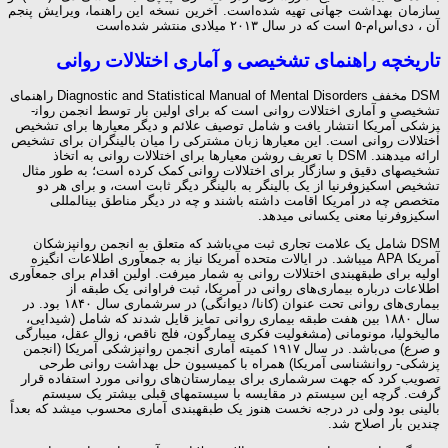
سازمان بهداشت جهانی تهیه شده‌است. آخرین نسخه این راهنما، ویرایش پنجم
آن ، دی‌اس‌ام-۵ است که در سال ۲۰۱۳ میلادی منتشر شده‌است
تاریخچه راهنمای تشخیصی و آماری اختلالات روانی
DSM مخفف Diagnostic and Statistical Manual of Mental Disorders راهنمای
تشخیصی و آماری اختلالات روانی است که برای اولین بار توسط انجمن روان­
پزشکی آمریکا انتشار یافت و شامل توصیف علائم و دیگر معیارها برای تشخیص
اختلالات روانی است. این معیارها زبان مشترکی را میان بالینگران برای تشخیص
ارائه می­دهند. DSM با تعریف روشن معیارها برای اختلالات روانی به اتخاذ
تشخیص­های دقیق و سازگار برای اختلالات روانی کمک کرده است؛ به طور مثال
تشخیص اسکیزوفرنیا از یک بالینگر به بالینگر دیگر ثابت است، و برای هر دو
متخصص چه در آمریکا اقامت داشته باشند و چه در دیگر مناطق بین­المللی
اسکیزوفرنیا معنی یکسانی می­دهد.
DSM شامل یک علامت تجاری ثبت می‌باشد که متعلق به انجمن روان­پزشکان
آمریکا APA می­باشد. در ایالات متحده آمریکا نیاز به جمع­آوری اطلاعات انگیزه
اولیه برای طبقه­بندی اختلالات روانی به شمار می­رفت. اولین اقدام برای جمع­آوری
اطلاعات درباره بیماری‌های روانی در آمریکا، ثبت فراوانی یک طبقه از
بیماری‌های روانی تحت عنوان (کانا/ دیوانگی) در سرشماری سال ۱۸۴۰ بود. در
سال ۱۸۸۰ بین هفت طبقه بیماری روانی تمایز قایل شدند که شامل (شیدایی،
مالیخولیا، مونومانی (مشغولیت فکری بیمارگون، فلج ناقص، زوال عقل، می­بارگی
و صرع) می‌باشد. در سال ۱۹۱۷ کمیته آماری انجمن روان­پزشکی آمریکا (انجمن
پزشکی- روان­شناسی آمریکا) همراه با کمیسیون حل بهداشت روانی طرحی
تصویب کرد که جهت سرشماری برای بیمارستان‌های روانی مورد استفاده قرار
گرفت. گرچه این سیستم در مقایسه با سیستم­های قبلی بیشتر یک سیستم
بالینی بود ولی در درجه نخست هنوز یک طبقه­بندی آماری محسوب می­شد که بعداً
چندین بار اصلاح شد.