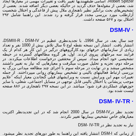
Robert Spitzer، اسامی طبقه­بندی­ها تغییر یافت و تغییرات مهمی در معیارها ایجاد
شد، بعضی از مقوله‌ها حذف گردید در حالی­که بعضی دیگر اضافه شدند. بعضی از
تشخیص‌های بحث برانگیز نظیر ناهنجاری ملال پیش از قاعدگی و اختلال شخصیت
آزارطلب مورد بررسی مجدد قرار گرفته و رد شدند. این راهنما شامل ۲۹۲
اختلال بود و ۵۶۷ صفحه داشت.
· DSM-IV
چند سال بعد، در سال 1994، با تجدیدنظری عظیم در DSMIII-R ، DSM-IV،
انتشار یافت. انتشار این نسخه نقطه اوج 6 سال تلاش بیش از 1000 نفر و تعداد
زیادی از سازمان­های حرفه­ای بود.کارگروه­های درگیر در این کار هر کدام از یک
فرایند سه مرحله­ای پیروی کردند. اول، هر گروه مطالعه­ای گسترده در حیطه
تشخیصی خود انجام می­داد. سپس از محققین درخواست اطلاعات می­کردند. در
مرحله دوم، تجزیه و تحلیل صورت می­گرفت و معیارهایی که نیاز به تغییر داشتند
مشخص می­شد و در نهایت در مرحله سوم با اجرای چند مطالعه میدانی بزرگ به
بررسی ارتباط فعالیت­های بالینی و تشخیص بیماری­های روانی می­پرداختند. از جمله
تغییرات مهم این ویرایش نسبت به ویرایش­های قبلی گنجاندن معیار این­که “علایم
موجب پریشانی یا اختلال بالینی قابل توجهی در مسایل اجتماعی، شغلی، یا سایر
حوزه­های عملکردی فرد شود” می­باشد. در این نسخه ۲۹۷ ناهنجاری در ۸۸۶ صفحه
لیست شده بود.
· DSM- IV-TR
تجدید نظر درDSM-IV در سال 2000 انجام شد که در این تجدیدنظر اکثریت
معیارهای خاصِ تشخیص بیماری­ها تغییر نکردند.
نیاز به تجدید نظر در DSM- IV-TR
از زمانی که DSM-I انتشار یافته این راهنما به طور دوره­ای تجدید نظر می­شود.