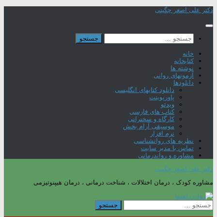
Skip
دکتر علی اصغر چگینی
to
content
جستجو
برای:
خانه
کتابخانه
نوشته ها
آزمونهای روانی
دانلودها
دانلود کتابهای انگلیسی
پاورپوینت
ویدئو
کتاب های فارسی
کارگاه و سخنرانی
موسیقی آرام بخش
نرم افزار
نظریه های روانشناسی
تماس با مدیر سایت
مشاوره و رواندرمانی
دکتر علی اصغر چگینی
مشاوره کودک ، درمان اختلالات ، شناخت درمانی ، درمان هیپنوتیزمی
جستجو
برای: