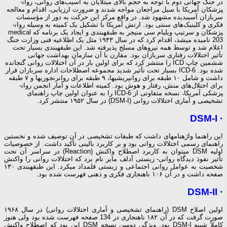
در جنگ جهانی دوم با توجه به حجم بالای مبتلایان به آسیب‌های روانی، روان­
پزشکان آمریکا با سیل مراجعان مواجه شدند و ضرورت ارزیابی، اقدام و معالجه
سربازان آسیب­دیده مشهود شد. در واقع مرکز این حرکت به دور از مؤسسات
فکری و کلینیک‌های سنتی بود. ارتش آمریکا با تشکیل یک کمیته به وسیله روان­
پزشکان و سرتیپ ویلیام سی منیجر به طبقه­بندی و ایجاد یک برنامه که medical
203 نامیده می­شد، اقدام کرد که در سال ۱۹۴۳ مثل یک اطلاعیه فنی وزارت جنگ
اعلام شد و توسط همه نیروهای مسلح پذیرفته شد. این طبقه­بندی بسیار تحت
تأثیر اختلالات رفتاری سربازان بود. مقارن با آن سازمان بهداشت جهانی
ششمین چاپ ICD را منتشر کرد که برای اولین بار در آن اختلالات روانی گنجانده
شده بود. ICD-6 بسیار تحت تأثیر شدید مجموعه اصطلاحات اداره سربازان قرار
داشت و شامل ۱۰ طبقه برای روان­پریشی­ها، ۹ طبقه برای روان­رنجوری­ها و ۷ طبقه
برای اختلال‌های منش، رفتار و هوش بود. کمیته اطلاعات و آمار انجمن روان­
پزشکی آمریکا، نسخه متفاوتی از ICD-6 را به عنوان اولین چاپ راهنمای
تشخیصی و آماری اختلالات روانی (DSM-I) در سال ۱۹۵۲ منتشر کرد.
· DSM-I
این راهنما واژه­نامه­ای داشت که طبقات تشخیصی در آن توصیف شده و نخستین
راهنمای رسمی اختلالات روانی بود و بر کاربرد بالینی تأکید داشت. از خصوصیات
اولیه DSM می­توان به کاربرد اصطلاح واکنش (Reaction) در سراسر آن تحت
تأثیر نفوذ دیدگاه روانی- زیستی آدلف مایر نام برد که اختلالات روانی را واکنش
شخصیت به عوامل روانی اجتماعی و زیستی قلمداد می­کرد. این طبقه­بندی ۱۳۰
صفحه داشت و در آن ۱۰۶ ناهنجاری فکری و ذهنی فهرست شده بود.
· DSM-II
اولین اصلاح DSM (راهنمای تشخیصی و آماری اختلالات روانی) در سال ۱۹۶۸
صورت گرفت که در آن ۱۸۲ ناهنجاری در 134 صفحه فهرست شده بود ولی هنوز
کاملاً شبیه DSM-I بود. ویژگی دومین نسخه DSM این بود که اصطلاح واکنش