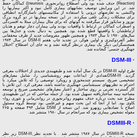
(Reaction) حذف شده بود ولی اصطلاح روان­رنجوری neurosis)) کماکان حفظ
شد. در این ویرایش توصیف نشانه­های بیماری کامل نبود و اکثر بیماری­ها را
واکنشی به تعارض­های درونی یا استفاده از مکانیسم­های ناسازگارانه انطباقی
برای مشکلات زندگی تلقی می­کردند. در این نسخه بیماری­ها در دو گروه بزرگ
نوروز و سایکوز قرار می­گرفتند به گونه­ای که برای مثال بیماران مبتلا به افسردگی
و اضطراب کماکان در ارتباط با واقعیات بودند ولی بیماران دچار توهم و هذیان
ارتباطشان با واقعیت­ها قطع شده بود. همچنین به دنبال بحث و جدل‌ها بین
سال‌های ۱۹۷۰ تا سال ۱۹۷۳ و همچنین ظهور مفروضات جدید از طرف محققانی
نظیر آلفردوکینزی و اولین هوکر، در تجدید چاپ هفتم DSM-II در سال ۱۹۷۴
همجنس­گرایی دیگر یک بیماری درنظر گرفته نشد و به جای آن اصطلاح “اختلال
جهت­گیری جنسی” گنجانده شد.
· DSM-III
طرح اولیه DSM-III در یک سال آماده شد و طبقه­بندی جدیدی از اختلالات معرفی
گردید. DSM-IIIتعدادی از ابداعات مهم روش­شناسی را، شامل معیارهای
تشخیصی صریح، سیستم چندمحوری و رویکرد توصیفی را که تلاش می­کرد با
احترام به نظریه­های سبب­شناسی جهت­گیری نداشته باشد، معرفی کرد. این تلاش با
کار گسترده تجربی بر روی ساختار و اعتبار معیارهای تشخیصی صریح و توسعه
مصاحبه نیمه ساختاریافته تسهیل شده بود. از جمله مباحثی که در این طبقه­بندی
مطرح شد بحث درباره حذف مفهوم روان­رنجوری در روان­درمانی و تئوری روان­
کاوی بود. اما از آن­جا که این بحث مبهم و غیرعلمی بود توسط گروه مسئولِ
اصلاح با تضادهایی روبه­رو شد. این نسخه از DSM شامل ۴۹۴ صفحه و ۲۶۵
مقوله تشخیص بیماری بود که سرانجام در سال ۱۹۸۰ منتشر شد.
· DSMIII-R
نسخه DSMIII-R در سال ۱۹۸۷ منتشر شد . با تجدید نظر ِDSM-III زیر نظر