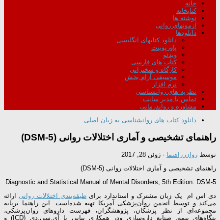
خانه
کتابخانه
نوشته ها
آزمونهای روانی
دانلودها
دانلود کتابهای انگلیسی
پاورپوینت
ویدئو
کتاب های فارسی
کارگاه و سخنرانی
موسیقی آرام بخش
نرم افزار
نظریه های روانشناسی
تماس با مدیر سایت
مشاوره و رواندرمانی
دانلود کتاب های روانشناسی به زبان اصلی
راهنمای تشخیصی و آماری اختلالات روانی (DSM-5)
توسط
روان راهنما
·
ژوئن 28, 2017
راهنمای تشخیصی و آماری اختلالات روانی (DSM-5)
Diagnostic and Statistical Manual of Mental Disorders, 5th Edition: DSM-5
دی اس ام یک زبان مشترک و استاندارد برای
طبقه‌بندی اختلالات روانی
ارائه
می‌کند و توسط انجمن روان‌پزشکی آمریکا تهیه شده‌است. این راهنما برپایه
مجموعه‌ای از نظر پزشکان، پژوهشگران، فهرست داروهای روان‌پزشکی،
بنگاه‌های بیمه، صنایع داروسازی ودر همکاری پیاپی با آی.سی.دی (ICD) و