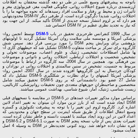
باتوجه به پیشرفت­های وسیع علمی در طی دو دهه گذشته محققان به اطلاعات
ارزش­مندی درباره شیوع اختلالات روانی، چگونگی فعالیت مغز، فیزیولوژی مغز و
تأثیرات ژن و محیط بر رفتار و سلامت افراد رسیده­اند که نحوه مواجهه ما را با
اختلالات روانی، شدیداً دگرگون کرده است، از طرفی دیگر DSM-IV محدودیت­هایی
هم دارد که بر لزوم انتشار نسخه جدیدی از DSM تأکید می­کند. از این جهت بود
که نیاز به تجدید نظری عظیم در DSM IV احساس شد.
در سال، 1999 کنفرانس طرح­ریزی تحقیق در باب
DSM-5
توسط انجمن روان­
پزشکی آمریکا و موسسه ملی سلامت روان آمریکا تشکیل گردید تا اولویت­های
پژوهشی برای ویرایش پنجم DSM را مورد بررسی قرار دهد. سپس شش
کارگروه برای تمرکز بر مباحث متفاوت DSM-5 تشکیل شد که حیطه­های کاری آن­
ها شامل اصطلاحات تشخیصی، ژنتیک و علوم اعصاب، موضوعات تحولی و
تشخیص، شخصیت و اختلالات ارتباطی، اختلالات روانی و ناتوانی و موضوعات
بین فرهنگی بود. همچنین در سال 2004، سه کارگروه در ارتباط با موضوعات
مربوط به جنسیت، تشخیص در سنین سالمندی و اختلالات روانی در نوزادان و
کودکان خردسال به این کارگروه­ها افزوده شدند. در سال 2007، انجمن روان­
پزشکی آمریکا کمیته­ای را برای نظارت بر شکل­گیری DSM-5 تشکیل داد که
شامل 27 عضو بود. دانشمندانی که بر روی DSM-5 تحقیق می­کنند شامل
متخصصین و صاحب­نظران حوزه­های متعددی چون تحقیقات روان­پزشکی، کاربالینی،
زیست شناسی، ژنتیک، آمار، شیوع شناسی، بهداشت عمومی می­باشند.
براساس موارد مذکور تغییرات عمده­ای در DSM-5 در مقایسه با نسخه­های قبلی
DSM ایجاد شده است که از بارز ترین موارد آن می­توان به تغییر اعداد لاتین
اشاره کرد. کارگروه لزوم این تغییر را با توجه به پیشرفت تکنولوژی و گستره
وسیع انتقال اطلاعات از طریق شبکه اینترنت در سطح جهان و محدودیتی که
اعداد لاتین در این روند ایجاد می­کنند با اهمیت دانسته و خاطر نشان کرده است،
تغییرات بعدی پس از چاپ نسخه پنجم DSM به صورت DSM-5.1 و DSM-5.2 و
غیره نشان داده خواهد شد. روند کنونی تجدیدنظر در DSM به وسیله 4 اصل
هدایت می­شود: