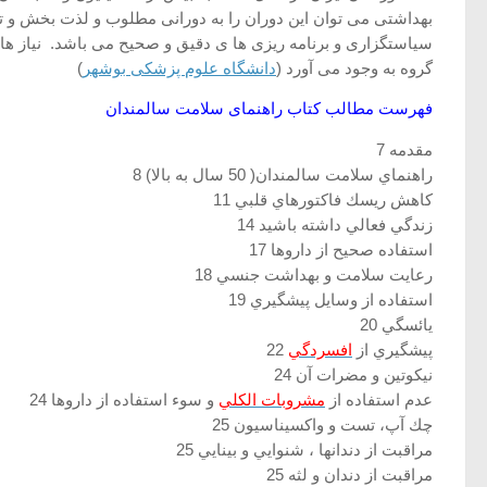
بهداشتی می توان این دوران را به دورانی مطلوب و لذت بخش و تو
سیاستگزاری و برنامه ریزی ها ی دقیق و صحیح می باشد. نیاز ها
گروه به وجود می آورد (
دانشگاه علوم پزشکی بوشهر
)
فهرست مطالب کتاب راهنمای سلامت سالمندان
مقدمه 7
راهنماي سلامت سالمندان( 50 سال به بالا) 8
كاهش ريسك فاكتورهاي قلبي 11
زندگي فعالي داشته باشيد 14
استفاده صحيح از داروها 17
رعايت سلامت و بهداشت جنسي 18
استفاده از وسايل پيشگيري 19
يائسگي 20
پيشگيري از
افسردگي
22
نيكوتين و مضرات آن 24
عدم استفاده از
مشروبات الكلي
و سوء استفاده از داروها 24
چك آپ، تست و واكسيناسيون 25
مراقبت از دندانها ، شنوايي و بينايي 25
مراقبت از دندان و لثه 25