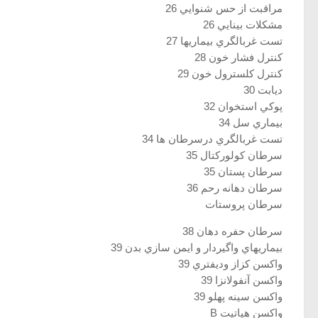
مراقبت از حس شنوايي 26
مشكلات بينايي 26
تست غربالگري بيماريها 27
كنترل فشار خون 28
كنترل كلسترول خون 29
ديابت 30
پوكي استخوان 32
بيماري سل 34
تست غربالگري درسرطان ها 34
سرطان كولوركتال 35
سرطان پستان 35
سرطان دهانه رحم 36
سرطان پروستات
سرطان حفره دهان 38
بيماريهاي واگيردار و ايمن سازي بدن 39
واكسن كزاز وديفتري 39
واكسن آنفولانزا 39
واكسن سينه پهلو 39
واكسن هپاتيت B