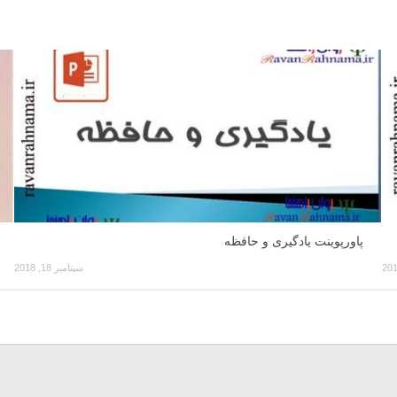
پاورپوینت يادگيری و حافظه
سپتامبر 18, 2018