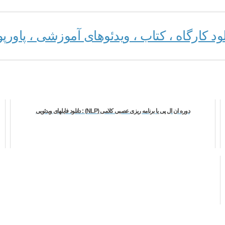
 کارگاه ، کتاب ، ویدئوهای آموزشی ، پاورپو
دوره ان ال پی یا برنامه ریزی عصبی کلامی (NLP) : دانلود فایلهای ویدئویی