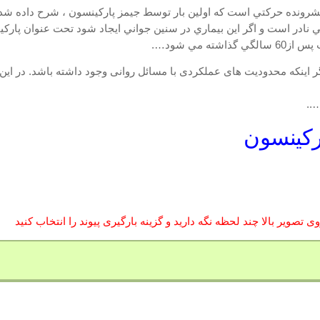
اغلب در دهه ششم بروز مي كند . بيماري قبل از 20 سالگي نادر است و اگر اين بيماري در سنين جواني ا
 مي شود….
ر اينکه محدوديت های عملکردی با مسائل روانی وجود داشته باشد. در اين
..
ارکینسون
 تصویر بالا چند لحظه نگه دارید و گزینه بارگیری پیوند را انتخاب کنید