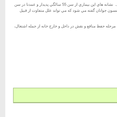
بيماري پاركينسون از گروه بيماريهاي سيستم اكستراپيراميدال و پيشرونده حركتي است كه اولين بار توسط جيمز پاركينسون ، شرح داده شد. نشانه هاي اين بيماري از سن 55 سالگي پديدار و عمدتا در سن
يجاد شود تحت عنوان پارکينسون جوانان گفته مي شود كه مي تواند علل متفاوت از قبيل
 مرحله حفظ منافع و نقش در داخل و خارج خانه از جمله اشتغال،