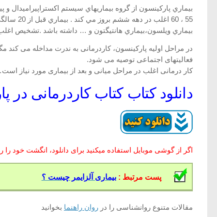
55 ، 60 
بيماري ويلسون،بيماري هانتيگتون و … داشته باشد .تشخيص اغلب پس از60 سالگي گذاشته
در مراحل اوليه پارکينسون، کاردرمانی به ندرت مداخله می کند مگ
فعاليتهای اجتماعی توصيه می شود.
کار درمانی اغلب در مراحل ميانی و بعد از بيماری مورد نياز است…
دانلود کتاب کتاب کاردرمانی در پ
اگر از گوشی موبایل استفاده میکنید برای دانلود، انگشت خود را روی
پست مرتبط :
بیماری آلزایمر چیست ؟
مقالات متنوع روانشناسی را در
روان راهنما
بخوانید