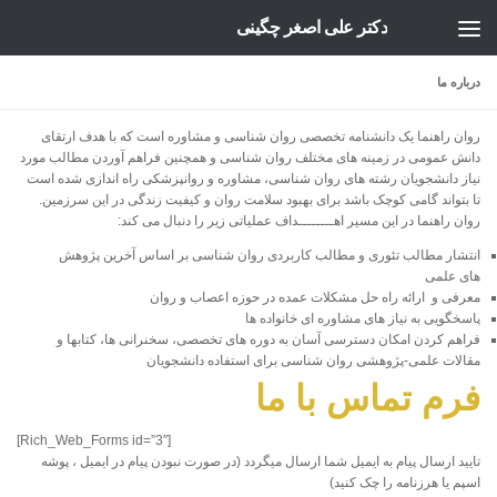
دکتر علی اصغر چگینی
Skip to content
درباره ما
روان راهنما یک دانشنامه تخصصی روان شناسی و مشاوره است که با هدف ارتقای
دانش عمومی در زمینه های مختلف روان شناسی و همچنین فراهم آوردن مطالب مورد
نیاز دانشجویان رشته های روان شناسی، مشاوره و روانپزشکی راه اندازی شده است
تا بتواند گامی کوچک باشد برای بهبود سلامت روان و کیفیت زندگی در این سرزمین.
روان راهنما در این مسیر اهــــــــداف عملیاتی زیر را دنبال می کند:
انتشار مطالب تئوری و مطالب کاربردی روان شناسی بر اساس آخرین پژوهش
های علمی
معرفی و ارائه راه حل مشکلات عمده در حوزه اعصاب و روان
پاسخگویی به نیاز های مشاوره ای خانواده ها
فراهم کردن امکان دسترسی آسان به دوره های تخصصی، سخنرانی ها، کتابها و
مقالات علمی-پژوهشی روان شناسی برای استفاده دانشجویان
فرم تماس با ما
[Rich_Web_Forms id=”3″]
تایید ارسال پیام به ایمیل شما ارسال میگردد (در صورت نبودن پیام در ایمیل ، پوشه
اسپم یا هرزنامه را چک کنید)