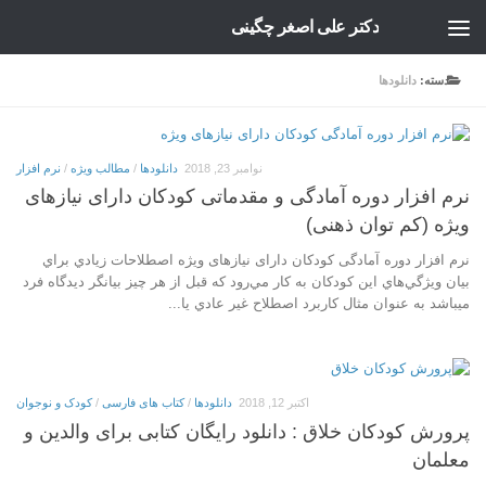
دکتر علی اصغر چگینی
Skip to content
دسته:
دانلودها
نوامبر 23, 2018
دانلودها
/
مطالب ویژه
/
نرم افزار
نرم افزار دوره آمادگی و مقدماتی کودکان دارای نیازهای
ویژه (کم توان ذهنی)
نرم افزار دوره آمادگی کودکان دارای نیازهای ویژه اصطلاحات زيادي براي
بيان ويژگي‌هاي اين كودكان به كار مي‌رود كه قبل از هر چيز بيانگر ديدگاه فرد
ميباشد به عنوان مثال كاربرد اصطلاح غير عادي يا...
اکتبر 12, 2018
دانلودها
/
کتاب های فارسی
/
کودک و نوجوان
پرورش کودکان خلاق : دانلود رایگان کتابی برای والدین و
معلمان