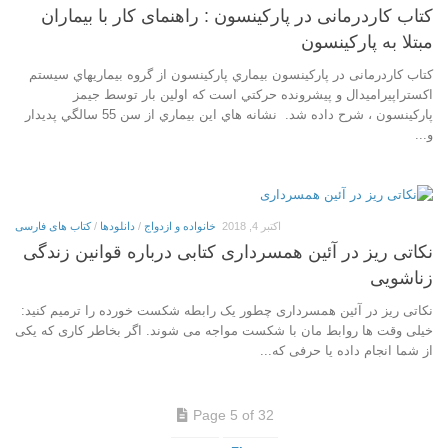
کتاب کاردرمانی در پارکینسون : راهنمای کار با بیماران
مبتلا به پارکینسون
کتاب کاردرمانی در پارکینسون بيماري پاركينسون از گروه بيماريهاي سيستم
اكستراپيراميدال و پيشرونده حركتي است كه اولين بار توسط جيمز
پاركينسون ، شرح داده شد. نشانه هاي اين بيماري از سن 55 سالگي پديدار
و...
اکتبر 4, 2018
خانواده و ازدواج
/
دانلودها
/
کتاب های فارسی
نکاتی ریز در آئین ھمسرداری کتابی درباره قوانین زندگی
زناشویی
نکاتی ریز در آئین ھمسرداری چطور یک رابطه شکست خورده را ترمیم کنید:
خیلی وقت ھا روابط مان با شکست مواجه می شوند. اگر بخاطر کاری که یکی
از شما انجام داده یا حرفی که...
Page 5 of 32