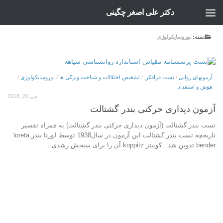
دکتر علی اصغر چگینی
Skip to content
دسته:
نوروسایکولوژی
آزمونهای روانی
/
تست فرافکن
/
تشخیص اختلالات و شناخت ویژگی ها
/
نوروسایکولوژی
/
هوش و استعداد
می 20, 2018
آزمون ديداری حرکتی بندر گشتالت
تست بندر گشتالت (آزمون ديداری حرکتی بندر گشتالت) به همراه تفسیر
تاریخچه تست بندر گشتالت این آزمون در سال1938 توسط لورتا بندر loreta
bender تدوین شد . کوپیتز koppitz آن را برای سنجش رشدی...