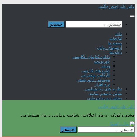
Skip
دکتر علی اصغر چگینی
to
content
جستجو
برای:
خانه
کتابخانه
نوشته ها
آزمونهای روانی
دانلودها
دانلود کتابهای انگلیسی
پاورپوینت
ویدئو
کتاب های فارسی
کارگاه و سخنرانی
موسیقی آرام بخش
نرم افزار
نظریه های روانشناسی
تماس با مدیر سایت
مشاوره و رواندرمانی
دکتر علی اصغر چگینی
مشاوره کودک ، درمان اختلالات ، شناخت درمانی ، درمان هیپنوتیزمی
جستجو
برای: