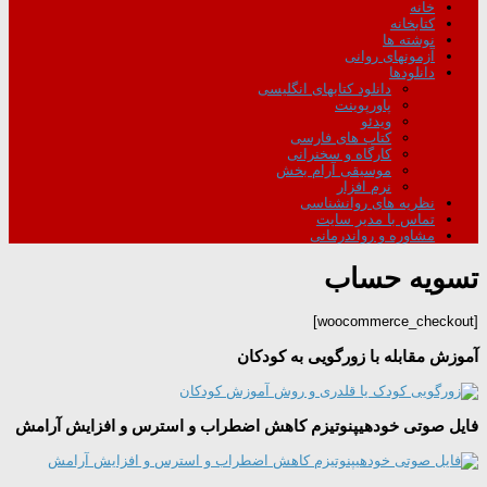
خانه
کتابخانه
نوشته ها
آزمونهای روانی
دانلودها
دانلود کتابهای انگلیسی
پاورپوینت
ویدئو
کتاب های فارسی
کارگاه و سخنرانی
موسیقی آرام بخش
نرم افزار
نظریه های روانشناسی
تماس با مدیر سایت
مشاوره و رواندرمانی
تسویه حساب
[woocommerce_checkout]
آموزش مقابله با زورگویی به کودکان
فایل صوتی خودهیپنوتیزم کاهش اضطراب و استرس و افزایش آرامش