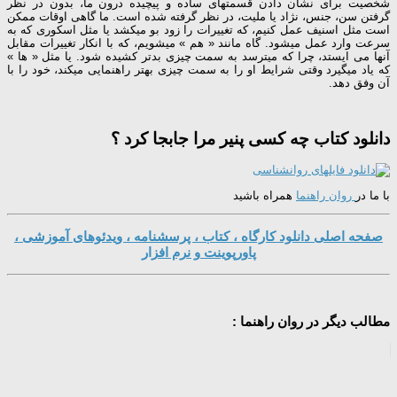
شخصیت برای نشان دادن قسمتهای ساده و پیچیده درون ما، بدون در نظر
گرفتن سن، جنس، نژاد یا ملیت، در نظر گرفته شده است. ما گاهی اوقات ممکن
است مثل اسنیف عمل کنیم، که تغییرات را زود بو میکشد یا مثل اسکوری که به
سرعت وارد عمل میشود. گاه مانند « هم » میشویم، که با انکار تغییرات مقابل
آنها می ایستد، چرا که میترسد به سمت چیزی بدتر کشیده شود. یا مثل « ها »
که یاد میگیرد وقتی شرایط او را به سمت چیزی بهتر راهنمایی میکند، خود را با
آن وفق دهد.
دانلود کتاب
چه کسی پنير مرا جابجا کرد
؟
با ما در
روان راهنما
همراه باشید
صفحه اصلی دانلود کارگاه ، کتاب ، پرسشنامه ، ویدئوهای آموزشی ،
پاورپوینت و نرم افزار
مطالب دیگر در روان راهنما :