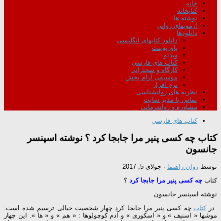
خانه
کتابخانه
نوشته ها
آزمونهای روانی
دانلودها
دانلود کتابهای انگلیسی
پاورپوینت
ویدئو
کتاب های فارسی
کارگاه و سخنرانی
موسیقی آرام بخش
نرم افزار
نظریه های روانشناسی
تماس با مدیر سایت
مشاوره و رواندرمانی
کتاب های فارسی
کتاب چه کسی پنير مرا جابجا کرد ؟ نوشته اسپنسر
جانسون
توسط
روان راهنما
·
جولای 5, 2017
کتاب
چه کسی پنير مرا جابجا کرد
؟
نوشته اسپنسر جانسون
در
کتاب
چه کسی پنير مرا جابجا کرد چهار شخصیت خیالی ترسیم شده است:
موشها « اسنیف » و « اسکوری » و آدم کوچولوها : « هم » و « ها ». این چهار