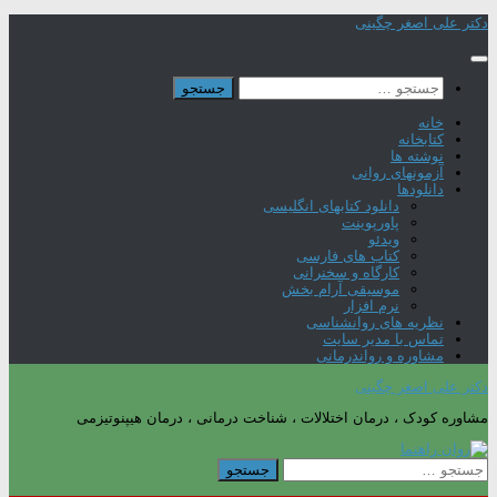
Skip
دکتر علی اصغر چگینی
to
content
جستجو
برای:
خانه
کتابخانه
نوشته ها
آزمونهای روانی
دانلودها
دانلود کتابهای انگلیسی
پاورپوینت
ویدئو
کتاب های فارسی
کارگاه و سخنرانی
موسیقی آرام بخش
نرم افزار
نظریه های روانشناسی
تماس با مدیر سایت
مشاوره و رواندرمانی
دکتر علی اصغر چگینی
مشاوره کودک ، درمان اختلالات ، شناخت درمانی ، درمان هیپنوتیزمی
جستجو
برای: