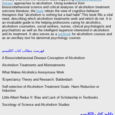
therapy
approaches to alcoholism. Using evidence from
biosociobehavioral science and critical analyses of alcoholism treatment
outcome literature, the
book
rebuts the view of cognitive behavior
therapists that “alcoholism is nothing but a bad habit”.This book fills a vital
need, describing which alcoholism treatments work and which do not. It is
an invaluable guide to the helping professions caring for alcoholics,
alcoholism counselors, social workers, nurses, clinical psychologists and
psychiatrists as well as the intelligent layperson interested in alcoholism
and its treatment. It also serves as a
textbook
for alcoholism courses and
as an ancillary text for abnormal psychology courses
فهرست مطالب کتاب الکلیسم
A Biosociobehavioral Disease Conception of Alcoholism
Alcoholism Treatments and Mistreatments
What Makes Alcoholics Anonymous Work
Expectancy Theory and Research: Balderdash!
Self-selection of Alcoholism Treatment Goals: Harm Reduction or
Induction
Little Albert Redux II: Bias and Lack of Scholarship in Textbooks
Sociology of Science and Alcoholism Studies
دانلود کتاب الکلیسم