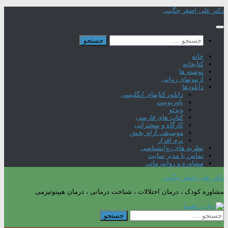
Skip
دکتر علی اصغر چگینی
to
content
جستجو
برای:
خانه
کتابخانه
نوشته ها
آزمونهای روانی
دانلودها
دانلود کتابهای انگلیسی
پاورپوینت
ویدئو
کتاب های فارسی
کارگاه و سخنرانی
موسیقی آرام بخش
نرم افزار
نظریه های روانشناسی
تماس با مدیر سایت
مشاوره و رواندرمانی
دکتر علی اصغر چگینی
مشاوره کودک ، درمان اختلالات ، شناخت درمانی ، درمان هیپنوتیزمی
جستجو
برای: