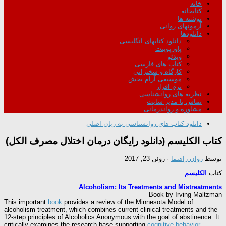
خانه
کتابخانه
نوشته ها
آزمونهای روانی
دانلودها
دانلود کتابهای انگلیسی
پاورپوینت
ویدئو
کتاب های فارسی
کارگاه و سخنرانی
موسیقی آرام بخش
نرم افزار
نظریه های روانشناسی
تماس با مدیر سایت
مشاوره و رواندرمانی
دانلود کتاب های روانشناسی به زبان اصلی
کتاب الکلیسم (دانلود رایگان درمان اختلال مصرف الکل)
توسط
روان راهنما
·
ژوئن 23, 2017
کتاب
الکلیسم
Alcoholism: Its Treatments and Mistreatments
Book by Irving Maltzman
This important
book
provides a review of the Minnesota Model of
alcoholism treatment, which combines current clinical treatments and the
12-step principles of Alcoholics Anonymous with the goal of abstinence. It
critically examines the research base supporting
cognitive behavior