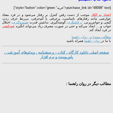
[purchase_link id=”48098″ text=”خرید” style=”button” color=”green”]
اعتیاد به الکل
موجب از دست رفتن کنترل بر رفتار می‌شود و در فرد معتاد
عوارضی مانند رفتارهای نامناسب، پرحرفی یا کم‌حرفی، بی‌ربط حرف زدن،
گیجی و حواس‌پرتی،
پرخاشگری
، گوشه‌گیری، نداشتن قدرت
تصمیم‌گیری
، اختلال
خواب و…. ایجاد می‌کند و حتی در صورت مصرف زیاد می‌تواند انگیزه
خودکشی
در فرد ایجاد کند.
مطالب متنوع در روان راهنما
با ما در
روان راهنما
همراه باشید
صفحه اصلی دانلود کارگاه ، کتاب ، پرسشنامه ، ویدئوهای آموزشی ،
پاورپوینت و نرم افزار
مطالب دیگر در روان راهنما :