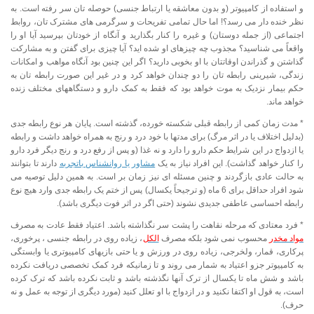
و استفاده از کامپیوتر (و بدون معاشقه یا ارتباط جنسی) حوصله تان سر رفته است. به
نظر خنده دار می رسد؟! اما حال تمامی تفریحات و سرگرمی های مشترک تان، روابط
اجتماعی (از جمله دوستان) و غیره را کنار بگذارید و آنگاه از خودتان بپرسید آیا او را
واقعاً می شناسید؟ مجذوب چه چیزهای او شده اید؟ آیا چیزی برای گفتن و به مشارکت
گذاشتن و گذراندن اوقاتتان با او بخوبی دارید؟ اگر این چنین بود آنگاه مواهب و امکانات
زندگی، شیرینی رابطه تان را دو چندان خواهد کرد و در غیر این صورت رابطه تان به
حکم بیمار نزدیک به موت خواهد بود که فقط به کمک دارو و دستگاههای مختلف زنده
خواهد ماند.
* مدت زمان کمی از رابطه قبلی شکسته خورده، گذشته است. پایان هر نوع رابطه جدی
(بدلیل اختلاف یا در اثر مرگ) برای مدتها با خود درد و رنج به همراه خواهد داشت و رابطه
یا ازدواج در این شرایط حکم دارو را دارد و نه غذا (و پس از رفع درد و رنج دیگر فرد دارو
را کنار خواهد گذاشت). این افراد نیاز به یک
مشاور یا روانشناس باتجربه
دارند تا بتوانند
به حالت عادی بازگردند و چنین مسئله ای نیز زمان بر است. به همین دلیل توصیه می
شود افراد حداقل برای 6 ماه (و ترجیحاً یکسال) پس از ختم یک رابطه جدی وارد هیچ نوع
رابطه احساسی عاطفی جدیدی نشوند (حتی اگر در اثر فوت دیگری باشد).
* فرد معتادی که مرحله نقاهت را پشت سر نگذاشته باشد. اعتیاد فقط عادت به مصرف
مواد مخدر
محسوب نمی شود بلکه مصرف
الکل
، زیاده روی در رابطه جنسی ، پرخوری،
پرکاری، قمار، ولخرجی، زیاده روی در ورزش و یا حتی بازیهای کامپیوتری یا وابستگی
به کامپیوتر جزو اعتیاد به شمار می روند و تا زمانیکه فرد کمک تخصصی دریافت نکرده
باشد و شش ماه تا یکسال از ترک آنها نگذشته باشد و ثابت نکرده باشد که ترک کرده
است، به قول او اکتفا نکنید و در ازدواج با او تعلل کنید (مورد دیگری از توجه به عمل و نه
حرف).