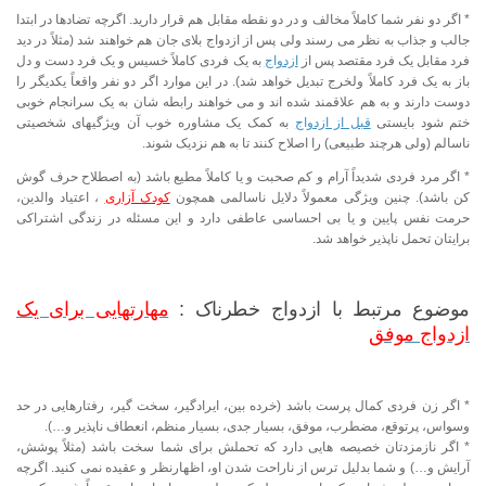
* اگر دو نفر شما کاملاً مخالف و در دو نقطه مقابل هم قرار دارید. اگرچه تضادها در ابتدا
جالب و جذاب به نظر می رسند ولی پس از ازدواج بلای جان هم خواهند شد (مثلاً‌ در دید
فرد مقابل یک فرد مقتصد پس از
ازدواج
به یک فردی کاملاً خسیس و یک فرد دست و دل
باز به یک فرد کاملاً ولخرج تبدیل خواهد شد). در این موارد اگر دو نفر واقعاً یکدیگر را
دوست دارند و به هم علاقمند شده اند و می خواهند رابطه شان به یک سرانجام خوبی
ختم شود بایستی
قبل از ازدواج
به کمک یک مشاوره خوب آن ویژگیهای شخصیتی
ناسالم (ولی هرچند طبیعی) را اصلاح کنند تا به هم نزدیک شوند.
* اگر مرد فردی شدیداً آرام و کم صحبت و یا کاملاً مطیع باشد (به اصطلاح حرف گوش
کن باشد). چنین ویژگی معمولاً دلایل ناسالمی همچون
کودک آزاری
، اعتیاد والدین،
حرمت نفس پایین و یا بی احساسی عاطفی دارد و این مسئله در زندگی اشتراکی
برایتان تحمل ناپذیر خواهد شد.
موضوع مرتبط با ازدواج خطرناک :
مهارتهایی برای یک
ازدواج موفق
* اگر زن فردی کمال پرست باشد (خرده بین، ایرادگیر، سخت گیر، رفتارهایی در حد
وسواس، پرتوقع، مضطرب، موفق، بسیار جدی، بسیار منظم، انعطاف ناپذیر و…).
* اگر نازمزدتان خصیصه هایی دارد که تحملش برای شما سخت باشد (مثلاً پوشش،
آرایش و…) و شما بدلیل ترس از ناراحت شدن او، اظهارنظر و عقیده نمی کنید. اگرچه