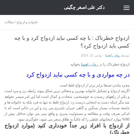
دکتر علی اصغر چگینی
Skip to content
خانواده و ازدواج
/
مقالات
ازدواج خطرناک : با چه کسی نباید ازدواج کرد و با چه
کسی باید ازدواج کرد؟
توسط
روان راهنما
·
نوامبر 12, 2019
ازدواج خطرناک را در
روان راهنما
بخوانید
در چه مواردی و با چه کسی نباید ازدواج کرد
مجرد ماندن صدها برابر برتر از ازدواج غلط است.
اگرچه ازدواج و تشکیل خانواده بهترین و متعالی ترین شکل پیوند رابطه زن و مرد است
و یکی از راههای رسیدن به خوشبختی، سعادت و کمال است اما این امر میسر نخواهد
شد مگر اینکه دست به انتخابی درست زد. ازدواج غلط نه تنها به فرد بلکه به خانواده ها و
جامعه صدمات بسیار سنگین و گاهی جبران ناپذیری می زند و این در حالی است که با
اندکی صرف وقت و مطالعه و مسئولیت پذیری و واقع بینی می توان حداقل بیش از
90% موارد انتخابهای غلطی را که غالباً به طلاق منجر می شود، جلوگیری نمود.
از ازدواج با افراد زیر جداً خودداری کنید (موارد ازدواج
خطرناک)