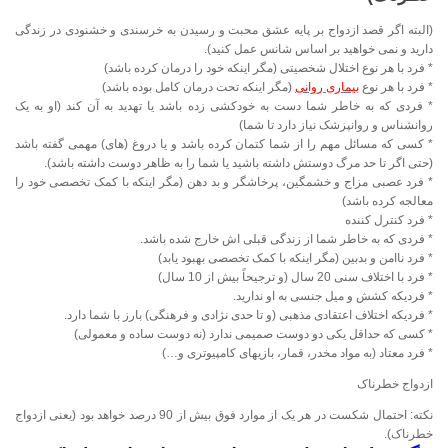
(البته اگر قصد ازدواج بر پایه عشق محبت و رسیدن به خرسندی و خشنودی در زندگی
دارید و نمی خواهید بر اساس شانس عمل کنید).
* فرد با هر نوع اختلال شخصیتی (مگر اینکه خود را درمان کرده باشد)‌
* فرد با هر نوع
بیماری روانی
(مگر اینکه تحت درمان کامل بوده باشد)
* فردی که به خاطر شما دست به خودکشی زده باشد یا تهدید به آن کند (او به یک
روانشناس و روانپزشک نیاز دارد تا شما)
* کسی که مسائل مهم را از شما کتمان کرده باشد و یا دروغ (های) مهمی گفته باشد
(حتی اگر تا حد مرگ دوستش داشته باشید یا شما را به ظاهر دوست داشته باشد).
* فرد عصبی مزاج و خشمگین، پرخاشگر و بد دهن (مگر اینکه با کمک تخصصی خود را
معالجه کرده باشد)
* فرد کنترل کننده
* فردی که به خاطر شما از زندگی قبلی اش خارج شده باشد.
* فرد ناامن و بدبین (مگر اینکه با کمک تخصصی بهبود یابد)
* فرد با اختلاف سنی 20 سال (و ترجیحاً بیش از 10 سال)
* فردیکه کشش و میل جنسی به او ندارید.
* فردیکه اختلاف اعتقادی مذهبی (و تا حدی نژادی و فرهنگی) بارز با شما دارد.
* کسی که حداقل یکی دو دوست صمیمی ندارد (نه دوست ساده و معمولی)
* فرد معتاد (به مواد مخدر، قمار، بازیهای کامپیوتری و…)
ازدواج خطرناک
نکته: احتمال شکست در هر یک از موارد فوق بیش از 90 درصد خواهد بود (یعنی ازدواج
خطرناک).