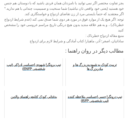
بجز تفاوت مختصر اگر نمی توانید با نامزدتان همان فردی باشید که با دوستان هم جنس
خود هستید (یعنی خود واقعی تان نباشید) شما سنخیت و صمیمیت چندانی با هم ندارید.*
اگر معتقدید که حتماً بایستی مرد از زن تقاضای ازدواج و خواستگاری کند.
توجه: اگر هیچ یک از موارد فوق در مورد هر دوی شما صدق نمی کند (عدم شرایط ازدواج
خطرناک) ، و به هم علاقه مندید بدون هیچ درنگی تاریخ مراسم عروسی خود را مشخص
کنید
منبع مقاله ازدواج خطرناک :
ساداتیان، اصغر؛ آذر، ماهیار/ کتاب آمادگی و شرایط لازم برای ازدواج
مطالب دیگر در روان راهنما :
تربیت کودک به شیوه پدربزرگ ها و
تیپ برونگرا شهودی احساسی ادراکی (تیپ
مادربزرگ ها
شخصیتی ENFP)
تیپ درونگرا حسی احساسی ملاحظه کننده
بدغذایی کودک کتابچه راهنمای والدین
(تیپ شخصیتی ISFP)