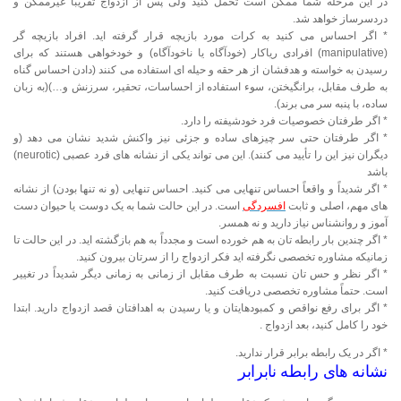
در این مرحله شما ممکن است تحمل کنید ولی پس از ازدواج تقریباً غیرممکن و
دردسرساز خواهد شد.
* اگر احساس می کنید به کرات مورد بازیچه قرار گرفته اید. افراد بازیچه گر
(manipulative) افرادی ریاکار (خودآگاه یا ناخودآگاه) و خودخواهی هستند که برای
رسیدن به خواسته و هدفشان از هر حقه و حیله ای استفاده می کنند (دادن احساس گناه
به طرف مقابل، برانگیختن، سوء استفاده از احساسات،‌ تحقیر، سرزنش و…)(به زبان
ساده، با پنبه سر می برند).
* اگر طرفتان خصوصیات فرد خودشیفته را دارد.
* اگر طرفتان حتی سر چیزهای ساده و جزئی نیز واکنش شدید نشان می دهد (و
دیگران نیز این را تأیید می کنند). این می تواند یکی از نشانه های فرد عصبی (neurotic)
باشد
* اگر شدیداً و واقعاً‌ احساس تنهایی می کنید. احساس تنهایی (و نه تنها بودن) از نشانه
های مهم، اصلی و ثابت
افسردگی
است. در این حالت شما به یک دوست یا حیوان دست
آموز و روانشناس نیاز دارید و نه همسر.
* اگر چندین بار رابطه تان به هم خورده است و مجدداً به هم بازگشته اید. در این حالت تا
زمانیکه مشاوره تخصصی نگرفته اید فکر ازدواج را از سرتان بیرون کنید.
* اگر نظر و حس تان نسبت به طرف مقابل از زمانی به زمانی دیگر شدیداً در تغییر
است. حتماً مشاوره تخصصی دریافت کنید.
* اگر برای رفع نواقص و کمبودهایتان و یا رسیدن به اهدافتان قصد ازدواج دارید. ابتدا
خود را کامل کنید،‌ بعد ازدواج .
* اگر در یک رابطه برابر قرار ندارید.
نشانه های رابطه نابرابر