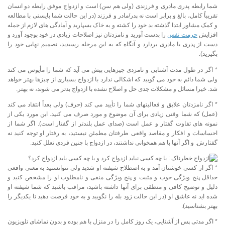
شما رابطه پدری مادری و فرزندی (ولی هم سن) است و ازدواج موفق رابطه دو انسان
تقریباً کامل، بالغ و برابر است نه پدر/مادر و فرزند (در این حالت شما بایستی با مطالعه
و کمک مشاور ابتدا گذشته بد خود را کشته و به خاک بسپارید و آمادگی های لازم از جمله
افزایش
حرمت نفس
را بدست آورید و نامزدتان نیز اصلاحات زیادی در خود بوجود آورد و
دست از پدری یا مادری بردارد و آنگاه که به این مرحله رسیدید، تصمیم نهایی خود را
بگیرید).
* اگر در طول مدت آشنایی و نامزدی چیزهایی پیش می آید که شما را مأیوس می کند
ولی شما دائم به خود می گویید که اشکالی ندارد با ازدواج بسیاری از چیزها بهتر خواهد
شد. خیر! مسائل و مشکلات جدی حل و اصلاح نشده با ازدواج بدتر می شوند، نه بهتر.
* اگر نامزدتان علایق و فعالیتهای شما را تأیید می کند (حرف) ولی بعداً انتقاد می کند
(عمل) که شما وقتی زیادی برای آن موضوع و مورد صرف می کنید. این مورد یکی از
نمونه های تفاوت گفتار و عمل است (صدای عمل بلندتر از گفتار است). اگر شما از
احساسات و افکار و مقاصد واقعی طرفتان مطمئن نیستید، به رفتار او توجه کنید نه
گفتارش. و اگر آنها با هم همخوانی نداشتند، در ازدواج با چنین فردی تعلل کنید.
* اگر از کسی خوشتان آمد و به اصطلاح شیفته او شدید ولی نتوانستید به معنی واقعی
حداقل پنج ویژگی خوب و مثبت و پنج ویژگی منفی و نامطلوب او را مشخص کنید و
دلیل و توضیح کافی و منطقی برای آنها داشته باشید، مراقب باشید که شما شیفته او
شده اید نه عاشق او (در این حالت زود بله را نگویید و به خود فرصت دهید تا یکدیگر را
بهتر بشناسید).
* اگر مدتی پس از آشنایی، یک روز کامل را در منزل با هم بوده و بدون تماشای تلویزیون