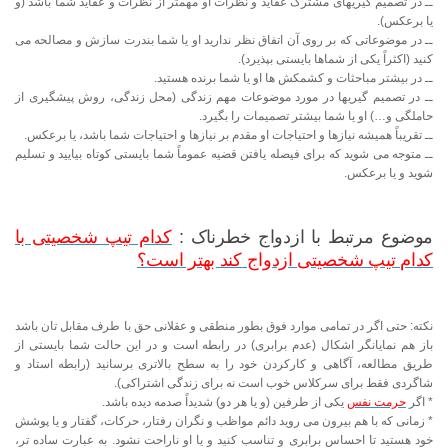
ــ در تصمیم گیریهای مشترک عقاید و نظرات او مهمتر از نظرات و عقاید شما باشد (و
یا برعکس).
ــ در موضوعاتی که بر روی آن اتفاق نظر ندارید او یا شما بندرت سازش و مصالحه می
کنید (اکثراً یکی از شماها بایستی بپذیرد).
ــ در بیشتر مباحثات و کشمکش ها او یا شما برنده هستید.
ــ در تصمیم گیریها در مورد موضوعات مهم زندگی (محل زندگی، روش پیشگیری از
حاملگی و…) او یا شما بیشتر تصمیمات را بگیرد.
ــ تقریباً همیشه نیازها و احتیاجات او مقدم بر نیازها و احتیاجات شما باشد، یا برعکس.
ــ متوجه می شوید که برای فیصله یافتن قضیه عموماً شما بایستی کوتاه بیایید و تسلیم
شوید و یا برعکس.
موضوع مرتبط با ازدواج خطرناک :
کدام تیپ شخصیتی با
کدام تیپ شخصیتی ازدواج کند بهتر است؟
نکته: حتی اگر در تمامی موارد فوق بطور منطقی و عقلانی حق با طرف مقابل تان باشد
باز هم نمایانگر اشکال (عدم برابری) در رابطه است و در این حالت شما بایستی از
طریق مطالعه، آگاهی و کارکردن خود را به سطح بالاتری برسانید (رابطه استاد و
شاگردی فقط برای سرکلاس خوب است نه برای زندگی اشتراکی).
* اگر
حرمت نفس
یکی از طرفین (و یا هر دو) شدیداً صدمه دیده باشد.
* زمانی که با هم بیرون می روید دائم مواظب و نگران رفتار، حرکات، گفتار و یا پوشش
خود هستید تا احساس برابری و تناسب کنید و یا او ناراحت نشود. به عبارت ساده تر،