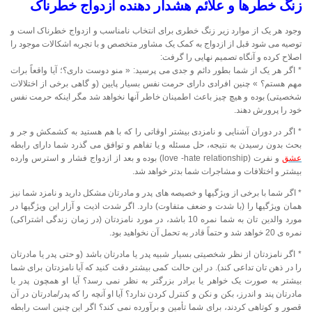
زنگ خطرها و علائم هشدار دهنده ازدواج خطرناک
وجود هر یک از موارد زیر زنگ خطری برای انتخاب نامناسب و ازدواج خطرناک است و
توصیه می شود قبل از ازدواج به کمک یک مشاور متخصص و با تجربه اشکالات موجود را
اصلاح کرده و آنگاه تصمیم نهایی را گرفت:
* اگر هر یک از شما بطور دائم و جدی می پرسید: « منو دوست داری؟؛ آیا واقعاً برات
مهم هستم؟ » چنین افرادی دارای حرمت نفس بسیار پایین (و گاهی برخی از اختلالات
شخصیتی) بوده و هیچ چیز باعث اطمینان خاطر آنها نخواهد شد مگر اینکه حرمت نفس
خود را پرورش دهند.
* اگر در دوران آشنایی و نامزدی بیشتر اوقاتی را که با هم هستید به کشمکش و جر و
بحث بدون رسیدن به نتیجه، حل مسئله و یا تفاهم و توافق می گذرد شما دارای رابطه
عشق
و نفرت (love -hate relationship) بوده و بعد از ازدواج فشار و استرس وارده
بیشتر و اختلافات و مشاجرات شما بدتر خواهد شد.
* اگر شما با برخی از ویژگیها و خصیصه های پدر و مادرتان مشکل دارید و نامزد شما نیز
همان ویژگیها را (با شدت و ضعف متفاوت) دارد. اگر شدت اذیت و آزار این ویژگیها در
مورد والدین تان به شما نمره 10 باشد، در مورد نامزدتان (در زمان زندگی اشتراکی)
نمره ی 20 خواهد شد و حتماً قادر به تحمل آن نخواهید بود.
* اگر نامزدتان از نظر شخصیتی بسیار شبیه پدر یا مادرتان باشد (و حتی پدر یا مادرتان
را در ذهن تان تداعی کند). در این حالت کمی بیشتر دقت کنید که آیا نامزدتان برای شما
بیشتر به صورت یک خواهر یا برادر بزرگتر به نظر نمی رسد؟ آیا او همچون پدر یا
مادرتان پند و اندرز، بکن و نکن و کنترل کردن ندارد؟ آیا او آنچه را که پدر/مادرتان در آن
قصور و کوتاهی کردند، برای شما تأمین و برآورده نمی کند؟ اگر این چنین است رابطه