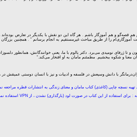
 هم قصه‌گو و هم آموزگار باشم . هر گاه این دو نقش با یکدیگر در تعارض بوده‌اند
لت آموزگاری‌ام را از طریق مباحث غیرمستقیم به انجام برسانم ” . همچنین بزرگان ز
نون و تا ژرفای نومیدی می‌برد. دکتر یالوم با ما، یعنی خوانندگانش، همانطور دلسو
ان معنا و شکوه ببخشیم. مطمئنم مامان به او افتخار می‌کند.“
روان‌درمانگر با دانش وسیعش در فلسفه و ادبیات و نیز با انسان دوستی عمیقش در هم
 تهیه نسچه چاپی (کاغذی) کتاب مامان و معنای زندگی به انتشارات قطره مراجعه نما
 : برای استفاده از این کتاب در صورت لود (بارگذاری) نشدن ، از VPN استفاده نمایید