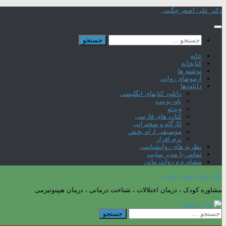
Skip
دکتر علی اصغر چگینی
to
content
جستجو
برای:
خانه
کتابخانه
نوشته ها
آزمونهای روانی
دانلودها
دانلود کتابهای انگلیسی
پاورپوینت
ویدئو
کتاب های فارسی
کارگاه و سخنرانی
موسیقی آرام بخش
نرم افزار
نظریه های روانشناسی
تماس با مدیر سایت
مشاوره و رواندرمانی
دکتر علی اصغر چگینی
مشاوره کودک ، درمان اختلالات ، شناخت درمانی ، درمان هیپنوتیزمی
جستجو
برای: