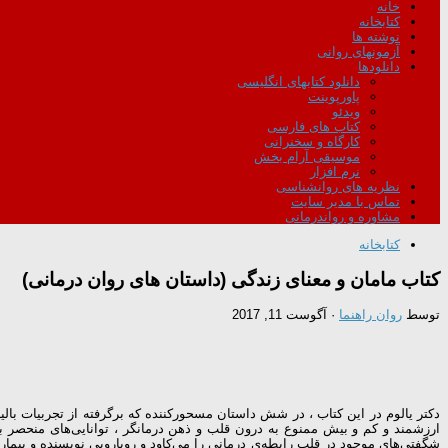
خانه
کتابخانه
نوشته ها
آزمونهای روانی
دانلودها
دانلود کتابهای انگلیسی
پاورپوینت
ویدئو
کتاب های فارسی
کارگاه و سخنرانی
موسیقی آرام بخش
نرم افزار
نظریه های روانشناسی
تماس با مدیر سایت
مشاوره و رواندرمانی
کتابخانه
کتاب مامان و معنای زندگی (داستان های روان درمانی)
توسط
روان راهنما
·
آگوست 11, 2017
دکتر یالوم در این کتاب ، در شش داستان مسحورکننده که برگرفته از تجربیات بال
ارزشمند و کم و بیش ممنوع به درون قلب و ذهن درمانگر ، توانایی‌های منحصر ب