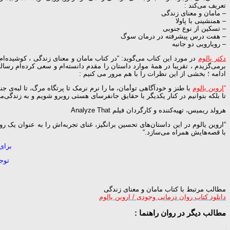
تعریف می‌کند :
– مامان و معنای زندگی
– همنشینی با پاولا
– تسکین از نوع جنوبی
– هفت درس پیشرفته در درمان سوگ
– رویارویی دو جانبه
دکتر یالوم
در مورد این کتاب می‌گوید: “در کتاب مامان و معنای زندگی ، کوشیده‌ام
برمی‌گزیدم ، تقریبا در همۀ موارد داستان را مقدم دانسته‌ام و سعی کرده‌ام رسا
ادامه ؛ بخشی از این نظرات را با هم مرور می کنیم :
“
اروین یالوم
با طنز و خودآگاهی توأمان، ما را نرم نرمک تا پرتگاه مرگ، تا لبه‌ی ج
تا بلکه بتوانیم در کنار یکدیگر با حقایق جانفرسای هستی روبرو شویم و به زندگی‌م
هرولد ریمیس، تهیه‌کننده و کارگردان فیلم Analyze That
“اروین یالوم در این داستان‌های تحسین‌ برانگیز، غنای تجربه‌اش را به عنوان یک 
با قصه‌هایش همراه می‌سازد.“
برای
توجه
مطالب مرتبط با کتاب مامان و معنای زندگی
دانلود کتاب روان درمانی وجودی / اروین یالوم
مطالب دیگر در روان راهنما :