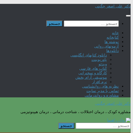
Skip
دکتر علی اصغر چگینی
to
content
جستجو
برای:
خانه
کتابخانه
نوشته ها
آزمونهای روانی
دانلودها
دانلود کتابهای انگلیسی
پاورپوینت
ویدئو
کتاب های فارسی
کارگاه و سخنرانی
موسیقی آرام بخش
نرم افزار
نظریه های روانشناسی
تماس با مدیر سایت
مشاوره و رواندرمانی
دکتر علی اصغر چگینی
مشاوره کودک ، درمان اختلالات ، شناخت درمانی ، درمان هیپنوتیزمی
جستجو
برای: