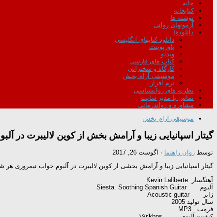
خانه
کتابخانه
نوشته ها
آزمونهای روانی
دانلودها
دانلود کتابهای انگلیسی
پاورپوینت
ویدئو
کتاب های فارسی
کارگاه و سخنرانی
موسیقی آرام بخش
نرم افزار
نظریه های روانشناسی
تماس با مدیر سایت
مشاوره و رواندرمانی
موسیقی آرام بخش
گیتار اسپانیایی زیبا و آرامش بخش از کوین لالیبرت در آل
توسط
روان راهنما
·
آگوست 26, 2017
گیتار اسپانیایی زیبا و آرامش بخشی از کوین لالیبرت در آلبوم خواب نیمروزی هر 
آهنگساز Kevin Laliberte
آلبوم Siesta. Soothing Spanish Guitar
ژانر Acoustic guitar
سال تولید 2005
فرمت MP3
کیفیت آلبوم ۱۹۲kbps