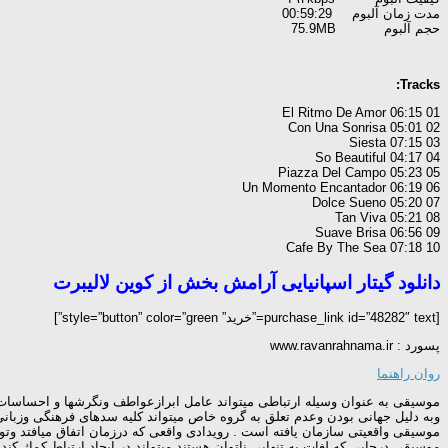
مدت زمان آلبوم 00:59:29
حجم آلبوم 75.9MB
Tracks:
01 El Ritmo De Amor 06:15
02 Con Una Sonrisa 05:01
03 Siesta 07:15
04 So Beautiful 04:17
05 Piazza Del Campo 05:23
06 Un Momento Encantador 06:19
07 Dolce Sueno 05:20
08 Tan Viva 05:21
09 Suave Brisa 06:56
10 Cafe By The Sea 07:18
دانلود گیتار اسپانیایی آرامش بخش از کوین لالیبرت
[purchase_link id=”48282″ text=”خرید” style=”button” color=”green”]
پسورد : www.ravanrahnama.ir
روان راهنما
موسیقی به عنوان وسیله ارتباطی میتواند عامل ابرازعواطف ونگرشها و احساسا
وبه دلیل جهانی بودن وعدم تعلق به گروه خاص میتواند كلیه سدهای فرهنگی وزبانی 
موسیقی واقعیتی سازمان یافته است . رویدادی واقعی كه درزمان اتفاق میافتد وت
موسیقی درجایی كه لغات به تنهایی ناتوان هستند میتواند در ایجاد ارتباط كمك كند.