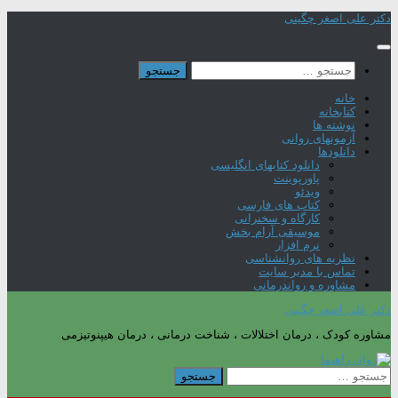
Skip
دکتر علی اصغر چگینی
to
content
جستجو
برای:
خانه
کتابخانه
نوشته ها
آزمونهای روانی
دانلودها
دانلود کتابهای انگلیسی
پاورپوینت
ویدئو
کتاب های فارسی
کارگاه و سخنرانی
موسیقی آرام بخش
نرم افزار
نظریه های روانشناسی
تماس با مدیر سایت
مشاوره و رواندرمانی
دکتر علی اصغر چگینی
مشاوره کودک ، درمان اختلالات ، شناخت درمانی ، درمان هیپنوتیزمی
جستجو
برای: