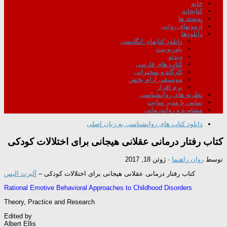
خانه
کتابخانه
نوشته ها
آزمونهای روانی
دانلودها
دانلود کتابهای انگلیسی
پاورپوینت
ویدئو
کتاب های فارسی
کارگاه و سخنرانی
موسیقی آرام بخش
نرم افزار
نظریه های روانشناسی
تماس با مدیر سایت
مشاوره و رواندرمانی
دانلود کتاب های روانشناسی به زبان اصلی
کتاب رفتار درمانی عقلانی هیجانی برای اختلالات کودکی
توسط
روان راهنما
·
ژوئن 18, 2017
کتاب رفتار درمانی عقلانی هیجانی برای اختلالات کودکی –
آلبرت الیس
Rational Emotive Behavioral Approaches to Childhood Disorders
Theory, Practice and Research
Edited by
Albert Ellis