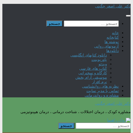
Skip
دکتر علی اصغر چگینی
to
content
جستجو
برای:
خانه
کتابخانه
نوشته ها
آزمونهای روانی
دانلودها
دانلود کتابهای انگلیسی
پاورپوینت
ویدئو
کتاب های فارسی
کارگاه و سخنرانی
موسیقی آرام بخش
نرم افزار
نظریه های روانشناسی
تماس با مدیر سایت
مشاوره و رواندرمانی
دکتر علی اصغر چگینی
مشاوره کودک ، درمان اختلالات ، شناخت درمانی ، درمان هیپنوتیزمی
جستجو
برای: