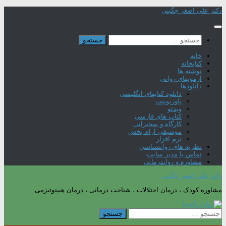
Skip
دکتر علی اصغر چگینی
to
content
جستجو
برای:
خانه
کتابخانه
نوشته ها
آزمونهای روانی
دانلودها
دانلود کتابهای انگلیسی
پاورپوینت
ویدئو
کتاب های فارسی
کارگاه و سخنرانی
موسیقی آرام بخش
نرم افزار
نظریه های روانشناسی
تماس با مدیر سایت
مشاوره و رواندرمانی
دکتر علی اصغر چگینی
مشاوره کودک ، درمان اختلالات ، شناخت درمانی ، درمان هیپنوتیزمی
جستجو
برای: