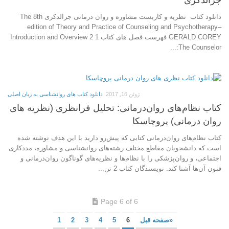
جرالدکری
دانلود کتاب نظریه و کاربست مشاوره و روان درمانی جرالدکری The 8th
edition of Theory and Practice of Counseling and Psychotherapy–
GERALD COREY فهرست فصل های کتاب 1 Introduction and Overview 2
The Counselor:...
ژوئن 16, 2017
دانلود کتاب های روانشناسی به زبان اصلی
کتاب نظام‌های روان‌درمانی: تحلیل فرانظری (نظریه های
روان درمانی) پروچاسکا
کتاب نظام‌های روان‌درمانی كتابی كه پيش‌رو داريد با اين هدف نوشته شده
است كه دانشجويان مقاطع مختلف رشته‌های روانشناسی و مشاوره، مددكاری
اجتماعی، و روان‌پزشكی را با نظام‌ها و نظريه‌های گوناگون روان‌درمانی و
فنون آن‌ها آشنا كند. نويسندگان كتاب 2 تن...
Page 6 of 6
«صفحه قبل
6
5
4
3
2
1