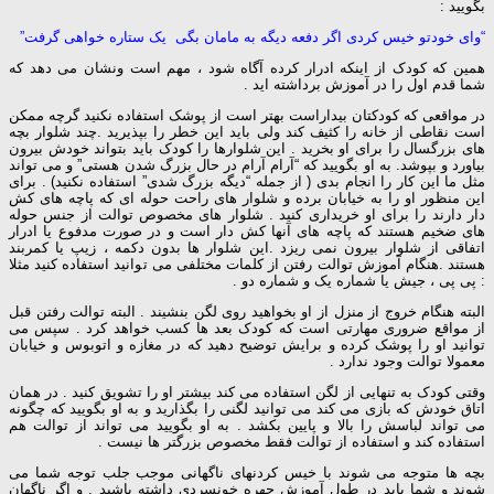
بگویید :
“وای خودتو خیس کردی اگر دفعه دیگه به مامان بگی یک ستاره خواهی گرفت”
همین که کودک از اینکه ادرار کرده آگاه شود ، مهم است ونشان می دهد که
شما قدم اول را در آموزش برداشته اید .
در مواقعی که کودکتان بیداراست بهتر است از پوشک استفاده نکنید گرچه ممکن
است نقاطی از خانه را کثیف کند ولی باید این خطر را بپذیرید .چند شلوار بچه
های بزرگسال را برای او بخرید . این شلوارها را کودک باید بتواند خودش بیرون
بیاورد و بپوشد. به او بگویید که “آرام آرام در حال بزرگ شدن هستی” و می تواند
مثل ما این کار را انجام بدی ( از جمله “دیگه بزرگ شدی” استفاده نکنید) . برای
این منظور او را به خیابان برده و شلوار های راحت حوله ای که پاچه های کش
دار دارند را برای او خریداری کنید . شلوار های مخصوص توالت از جنس حوله
های ضخیم هستند که پاچه های آنها کش دار است و در صورت مدفوع یا ادرار
اتفاقی از شلوار بیرون نمی ریزد .این شلوار ها بدون دکمه ، زیپ یا کمربند
هستند .هنگام آموزش توالت رفتن از کلمات مختلفی می توانید استفاده کنید مثلا
: پی پی ، جیش یا شماره یک و شماره دو .
البته هنگام خروج از منزل از او بخواهید روی لگن بنشیند . البته توالت رفتن قبل
از مواقع ضروری مهارتی است که کودک بعد ها کسب خواهد کرد . سپس می
توانید او را پوشک کرده و برایش توضیح دهید که در مغازه و اتوبوس و خیابان
معمولا توالت وجود ندارد .
وقتی کودک به تنهایی از لگن استفاده می کند بیشتر او را تشویق کنید . در همان
اتاق خودش که بازی می کند می توانید لگنی را بگذارید و به او بگویید که چگونه
می تواند لباسش را بالا و پایین بکشد . به او بگویید می تواند از توالت هم
استفاده کند و استفاده از توالت فقط مخصوص بزرگتر ها نیست .
بچه ها متوجه می شوند با خیس کردنهای ناگهانی موجب جلب توجه شما می
شوند و شما باید در طول آموزش چهره خونسردی داشته باشید . و اگر ناگهان