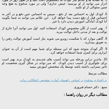
ادرار می توانید از او بپرسید: جیش نداری؟ ولی در مورد مدفوع به هیچ وجه
چنین سئوالی از او نکنید.
6. کودک اول به احساس بعد از دفع ، سپس به احساس حین دفع و در آخر به
احساس قبل از دفع دست پیدا خواهد کرد . این علائم می توانند به شما بگویند
آیا کودک آمادگی آموزش دیدن دارد یا خیر .
7. بهتر است از لگن مخصوص کودک استفاده کنید. اول می توانید آنرا خارج از
توالت و بعد از مدتی داخل توالت ببرید.
8. گاهی موارد که با شکست روبرو می شوید نیاز است آموزش توالت رفتن را
به تعویق بیندازید .
9. اگر کودک متوجه شود که این مسئله برای شما مهم است از آن به عنوان
ابزاری برای کنترل شما استفاده خواهد کرد.
10. ماندن دراین مرحله می تواند آسیب های شدیدی به کودک بزند بهتر است
برای جلوگیری از آسیب دیدن کودک که می تواند در شکل گیری شخصیت او
تاثیر بسزایی داشته باشد توسط یک متخصص آموزش ببینید .
مطالب مرتبط
بی‌اختیاری مدفوع بر اساس راهنمای آماری تشخیص اختلالات روانی
منبع : دکتر حسام فیروزی
مطالب دیگر در روان راهنما :