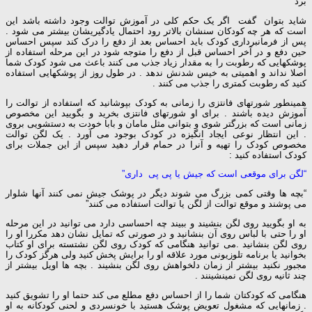
برد
شاید بتوان گفت اگر یک حکم کلی در آموزش توالت وجود داشته باشد این
است که هر چه کودکان سنشان بالاتر رود احتمال یادگیریشان بیشتر می شود .
پس از فرمانبرداری کودک باید احساس بعد از دفع را درک کند سپس احساس
حین دفع و در آخر احساس قبل از دفع را متوجه شود در این مرحله استفاده از
پوشکهایی که رطوبت را به مقدار زیاد جذب می کنند باعث می شود کودک شما
اصلا نداند و اهمیتی به خیس شدنش ندهد . در طول روز از پوشکهایی استفاده
کنید که رطوبت کمتری را جذب می کنند .
همینطور شورتهای فانتزی را زمانی به کودک بپوشانید که استفاده از توالت را
آموزش دیده باشند . برای او شورتهای فانتزی بخرید و بگویید این مخصوص
زمانی است که بزرگتر شوی و بتوانی مثل مامان و بابا خودت به دستشویی بروی
. این انتظار نوعی ایجاد انگیزه در کودک بوجود می آورد . یک لگن توالت
مخصوص کودک را تهیه و آنرا در حمام قرار دهید سپس از این جملات برای
کودک استفاده کنید :
“لگن برای موقعی است که جیش یا پی پی داری”
“بچه ها وقتی کمی بزرگ می شوند دیگر در پوشک جیش نمی کنند آنها شلوار
می پوشند و موقع توالت از لگن یا توالت استفاده می کنند”
به او بگویید روی لگن بنشیند و ببیند چه احساسی دارد می توانید در این مرحله
او را حتی با لباس روی آن بنشانید و در صورتی که تمایل نشان دهد مکررا او را
روی لگن بنشانید .می توانید هنگامی که کودک روی لگن نشتسته برای او کتاب
بخوانید یا برنامه تلوزیونی مورد علاقه او را برایش پخش کنید ولی هرگز کودک را
مجبور نکنید بیشتر از زمان دلخواهش روی لگن بنشیند . بچه ها اویل بیشتر از
چند ثانیه روی لگن نمینشینند .
هنگامی که کودکتان شما را از احساس دفع مطلع می کند حتما او را تشویق کنید
. زمانهایی که مشغول تعویض پوشک هستید با خونسردی و لحنی کودکانه به او