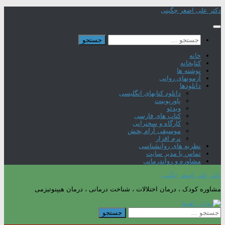
Skip
دکتر علی اصغر چگینی
to
content
جستجو
برای:
خانه
کتابخانه
نوشته ها
آزمونهای روانی
دانلودها
دانلود کتابهای انگلیسی
پاورپوینت
ویدئو
کتاب های فارسی
کارگاه و سخنرانی
موسیقی آرام بخش
نرم افزار
نظریه های روانشناسی
تماس با مدیر سایت
مشاوره و رواندرمانی
دکتر علی اصغر چگینی
مشاوره کودک ، درمان اختلالات ، شناخت درمانی ، درمان هیپنوتیزمی
جستجو
برای: