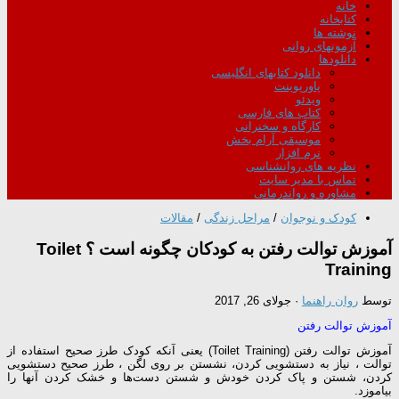
خانه
کتابخانه
نوشته ها
آزمونهای روانی
دانلودها
دانلود کتابهای انگلیسی
پاورپوینت
ویدئو
کتاب های فارسی
کارگاه و سخنرانی
موسیقی آرام بخش
نرم افزار
نظریه های روانشناسی
تماس با مدیر سایت
مشاوره و رواندرمانی
کودک و نوجوان
/
مراحل زندگی
/
مقالات
آموزش توالت رفتن به کودکان چگونه است ؟ Toilet
Training
توسط
روان راهنما
·
جولای 26, 2017
آموزش توالت رفتن
آموزش توالت رفتن (Toilet Training) یعنی آنکه کودک طرز صحیح استفاده از
توالت ، نیاز به دستشویی کردن، نشستن بر روی لگن ، طرز صحیح دستشویی
کردن، شستن و پاک کردن خودش و شستن دست‌ها و خشک کردن آنها را
بیاموزد.