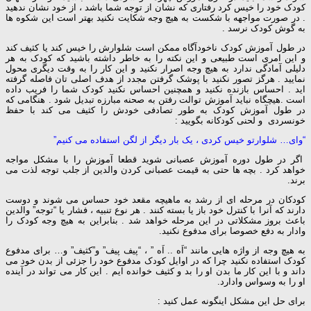
کودک خود را خیس کرد رفتاری که نشان از توجه شما باشد ، از خود نشان ندهید
. در صورت مواجهه با شکست به هیچ وجه شکایت نکنید بهتر است این شکوه ها
به گوش کودک نرسد .
در طول آموزش کودک ناخودآگاه ممکن است شلوارش را خیس کند یا کثیف کند
و این امری است طبیعی و این نکته را به خاطر داشته باشید که کودک به هر
دلیلی آمادگی ندارد به هیچ وجه اصرار نکنید و این کار را به وقت دیگری محول
نمایید . هرگز تصور نکنید با پوشک گرفتن مجدد از هدف اصلی تان فاصله گرفته
اید . احساس بازنده نکنید و همچنین احساس نکنید کودک شما را فریب داده
است .هیچگاه نباید آموزش توالت رفتن به صحنه مبارزه تبدیل شود . هنگامی که
در طول آموزش کودک به طور تصادفی خودش را کثیف می کند با حفظ
خونسردی و لحنی کودکانه بگویید :
“وای… شلوارتو خیس کردی ، یک بار دیگر از لگن استفاده می کنیم”
اگر در طول دوره آموزش عصبانی شوید قطعا آموزش را با مشکل مواجه
خواهد کرد . بچه ها حتی به قیمت عصبانی کردن والدین از جلب توجه لذت می
برند.
کودکان در مرحله ای از رشد به ماهیچه مقعد خود حساس می شوند و دوست
دارند که آنرا با کنترل خود باز یا بسته کنند . هر نوع تنبیه ، فشار یا “توجه” والدین
باعث بروز مشکلاتی در این مرحله خواهد شد . بنابراین به هیچ وجه کودک را
وادار به دفع خصوصا برای مدفوع نکنید.
به هیچ وجه از واژه هایی مانند “اَه .. اَه ” ، “پیف پیف” و”کثیف” و… برای مدفوع
کودک استفاده نکنید چرا که در اوایل کودک مدفوع خود را جزئی از بدن خود می
داند و با این کار ما بدن او را بد و کثیف خوانده ایم . این کار می تواند در آینده
او را به وسواس وادارد.
برای حل این مشکل اینگونه عمل کنید :