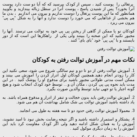
پرتغالی را پوست کنید ، سپس از کودک بپرسید که که آیا دو ست دارد پوست
آنرا بخورد؟ پس از شنیدن پاسخ ، پوست آنرا در سطل زباله بیندازید و بگویید
همانطور که ما این پوست پرتغال را دوست نداریم و بیرون می اندازیم ، بدن ما
هم بخشی از غذاهایی که می خورد را دوست ندارد و آنها را به شکل “پی پی”
بیرون می ریزد .
کودکان نو پا ممکن از گاهی از ریختن پی پی خود به توالت می ترسند .آنها را
مجبور نکنید که این صحنه را ببینند ولی یکی از راهکارها این است که از دور
بایستند و با “پی پی” خود “بای بای” کنند .
نکات مهم در آموزش توالت رفتن به کودکان
1. آموزش توالت رفتن از دو تا دو و نیم سالگی شروع می شود، سعی نکنید این
کار را زودتر انجام دهید.همچنین کودکان اول ادرار کردن را آموزش می بینند و
ممکن است مدتی طولانی مجبور باشید برای مدفوع او را پوشک کنید . در این
مدت باید نحوه پی پی کردن ، مکان آن و… توسط خود کودک انتخاب شود و هیچ
گونه اجبار یا تو جهی نباید توسط والدین صورت بگیرد.
2. آموزش توالت رفتن باید بدون خجالت و تنفر از ادرار و مدفوع همراه باشد. به
یاد داشته باشید آموزش توالت بی شک شامل بهداشت آن هم می شود.
3. معمولا آموزش توالت رفتن حدود دو تا سه هفته به طول می انجامد.
4. پشتکار و استمرار داشته باشید و اگر نتیجه رضایت بخش نبود نا امید نشوید،
آموزش را به همان شکل ادامه دهید ولی اگر کودک مقاومت کرد باید این
آموزش را به زمان دیگری موکول کنید .
5. به نشانه ها و علائم نیاز کودک به دستشوئی دقت کنید و در طول روز در مورد