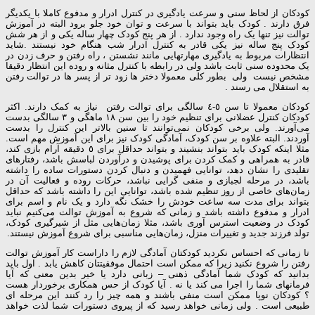
کودکان از لحاظ سنی و سرعت یادگیری در کنترل ادرار و مدفوع کاملا با یکدیگر
فرق دارند . کودک باید بتواند با سرعت و توان خود جلو برود البته در آموزش
توالت نیز تنها یک راه وجود ندارد . از هر پنج کودک چهار ساله یکی و از هر شش
کودک پنج ساله نیز یکی قادر به کنترل ادرار شب هنگام خود نیستند .شاید
انتظارات مربوط به یادگیری مهارتهایی مانند نشستن ، راه رفتن و حرف زدن در
یک محدوده سنی ثابت باشد ولی در رابطه با کنترل مثانه و روده این انتظار دقیقا
مشخص نیست ولی بطور کلی معمولا دختر ها زود تر از پسر ها در توالت رفتن
به استقلال می رسند .
کودکان معمولا تا سن ٥-٤ سالگی برای توالت رفتن نیاز به کمک دارند. اکثر
کودکان کنترل عضلانی برای تنظیم خود را بین سن ١٨ ماهگی و ٣ سالگی بدست
می‌آورند. ولی برخی کودکان نمی‌توانند تا سنین بالاتر این کنترل را بدست
آوردند. البته علاوه بر سن کودک، آمادگی کودک نیز برای این آموزش مهم است.
مثلا اینکه کودک باید بتواند بنشیند و بتواند حداقل برای ٥ دقیقه آرام بازی کند،
قادر به همراهی و کمک کردن برای پوشیدن و درآوردن لباسش باشد، رفتارهای
تقلیدی را نشان دهد، توانایی فهمیدن و دنبال کردن دستورات ساده را داشته
باشد، در مرحله لجبازی و منفی گرایی نباشد، حرکات روده و فعالیت آن در
زمان‌های خاصی از روز تنظیم شده باشد، توانایی این را داشته باشد که حداقل
بتواند برای مدت سه ساعت خودش را خشک نگه دارد و یک نام و اسم برای
ادرار و مدفوع داشته باشد و زمانی که شروع به آموزش توالت می‌کنیم نباید
کودک در وضعیت استرس آوری باشد، مثلا زمان‌هایی مثل از شیرگیری کودک،
تولد فرزند جدید و تغییرات منزل، زمان‌هایی مناسبی برای شروع آموزش نیستند.
تا زمانی که احساس نکردید کودکتان آمادگی لازم را داراست کار آموزش توالت
رفتن را شروع نکنید زیرا که ممکن است احتمال موفقیتتان کاهش یابد . اول باید
بدانید که کودک شما آمادگی ذهنی – زبانی دارد یا خیر بدین معنی که آیا
فرمانهای شما را اجرا می کند یا نه . آیا کودک از حس همکاری برخوردار هست
؟ کودکان نوپا ممکن است منفی باشند و همه چیز را رد کنند این مرحله ای
طبیعی است . ولی زمانی خواهد رسید که از پیروی دستورات شما لذت خواهد