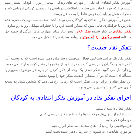
آموزش تفکر انتقادی که یکی از مهارت های زندگی است از دوران کودکی بسیار مهم
است چرا که فرد را قادر می سازد تا اطلاعات دریافتی را از همان کودکی ارزیابی کند و
خطرات عمل بر پایه یک فرض غلط را به حداقل برساند.
نقص در آموزش تفکر انتقادی به کودکان می تواند باعث صدمه، مسمومیت ذهنی، عدم
پذیرش یا خرابکاری هایی شود که ممکن است فرد را با خطرات مهلکی رو به رو سازد.
تفکر انتقادی
در کنار شیوه
تفکر خلاق
، پیش نیاز سایر مهارت های زندگی از جمله حل
مسئله،
تصمیم گیری
،
ارتباط موثر
و روابط سازنده را تشکیل می دهد.
تتفکر نقاد چیست؟
تفکر نقاد يك فرايند شناختي فعال, هدفمند و سازمان دهي شده است كه به وسيله آن،
تفكر خود و ديگران را بررسي كرده و درك خود از وقايع را روشن كرده و ارتقا مي دهيم.
ریچارد پل می گوید: تفکر نقدی یک وجه از فکر کردن در باره هر موضوع، مفهوم یا
مسأله ای است که در آن متفکر، کیفیت تفکر خود را بهبود بخشد.
این تفکر نقاد در برابر نوعی تفکر است که زمانی رخ می دهد که شخص شتابزده نتیجه
گیری می کند و شواهدی را می پذیرد.
اجزاي تفكر نقاد در آموزش تفکر انتقادی به کودکان
تفكر فعال داشته باشيم.
با استفاده از سؤال‌ها, موقعيت ها را به طور دقيق بررسي كنيم.
خودمان فكر كنيم.
هر موقعيتي را از ديدگاه هاي مختلف مد نظر قرار دهيم.
در مورد عقايدمان به شيوه اي سازمان دهي شده بحث كنيم.