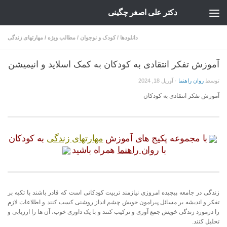
دکتر علی اصغر چگینی
Skip to content
دانلودها
/
کودک و نوجوان
/
مطالب ویژه
/
مهارتهای زندگی
آموزش تفکر انتقادی به کودکان به کمک اسلاید و انیمیشن
توسط
روان راهنما
·
آوریل 18, 2024
آموزش تفکر انتقادی به کودکان
با مجموعه پکیج های آموزش
مهارتهای زندگی
به کودکان
با
روان راهنما
همراه باشید
زندگی در جامعه پیچیده امروزی نیازمند تربیت کودکانی است که قادر باشند با تکیه بر
تفکر و اندیشه بر مسائل پیرامون خویش چشم انداز روشنی کسب کنند و اطلاعات لازم
را درمورد زندگی خویش جمع آوری و ترکیب کنند و با یک داوری خوب، آن ها را ارزیابی و
تحلیل کنند.