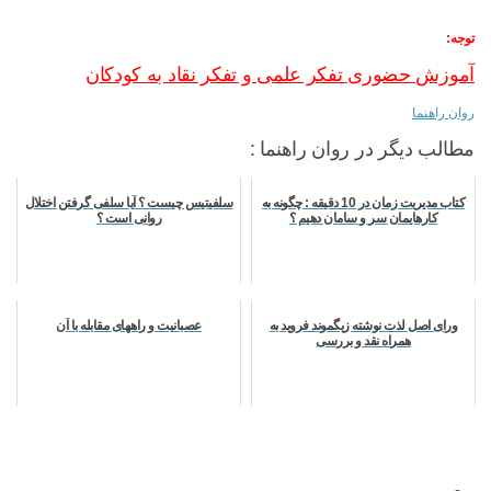
توجه:
آموزش حضوری تفکر علمی و تفکر نقاد به کودکان
روان راهنما
مطالب دیگر در روان راهنما :
کتاب مدیریت زمان در 10 دقیقه : چگونه به
سلفیتیس چیست ؟ آیا سلفی گرفتن اختلال
کارهایمان سر و سامان دهیم ؟
روانی است ؟
ورای اصل لذت نوشته زیگموند فروید به
عصبانیت و راههای مقابله با آن
همراه نقد و بررسی