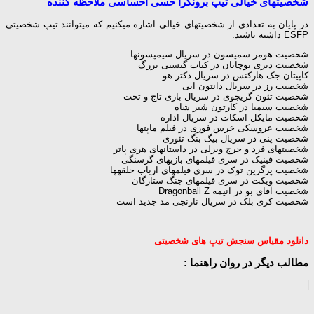
شخصیت‎های خیالی تیپ برونگرا حسی احساسی ملاحظه کننده
در پایان به تعدادی از شخصیت‎های خیالی اشاره می‎کنیم که می‎توانند تیپ شخصیتی
ESFP داشته باشند.
شخصیت هومر سمپسون در سریال سیمپسون‎ها
شخصیت دیزی بوچانان در کتاب گتسبی بزرگ
کاپیتان جک هارکنس در سریال دکتر هو
شخصیت رز در سریال دانتون ابی
شخصیت تئون گریجوی در سریال بازی تاج و تخت
شخصیت سیمبا در کارتون شیر شاه
شخصیت مایکل اسکات در سریال اداره
شخصیت عروسکی خرس فوزی در فیلم ماپت‎ها
شخصیت پنی در سریال بیگ بنگ تئوری
شخصیت‎های فرد و جرج ویزلی در داستان‎های هری پاتر
شخصیت فینیک در سری فیلم‎های بازی‎های گرسنگی
شخصیت پرگرین توک در سری فیلم‎های ارباب حلقه‎ها
شخصیت ویکت در سری فیلم‎های جنگ ستارگان
شخصیت آقای بو در انیمه Dragonball Z
شخصیت کری بلک در سریال نارنجی مد جدید است
دانلود مقیاس سنجش تیپ های شخصیتی
مطالب دیگر در روان راهنما :