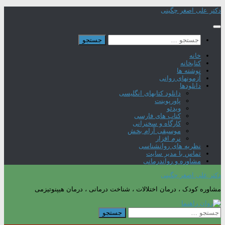
Skip
دکتر علی اصغر چگینی
to
content
جستجو
برای:
خانه
کتابخانه
نوشته ها
آزمونهای روانی
دانلودها
دانلود کتابهای انگلیسی
پاورپوینت
ویدئو
کتاب های فارسی
کارگاه و سخنرانی
موسیقی آرام بخش
نرم افزار
نظریه های روانشناسی
تماس با مدیر سایت
مشاوره و رواندرمانی
دکتر علی اصغر چگینی
مشاوره کودک ، درمان اختلالات ، شناخت درمانی ، درمان هیپنوتیزمی
جستجو
برای: