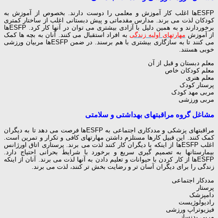
ESFPها اغلب کار آموزش و معلمی را دوست دارند. بخصوص از آموزش به
کودکان لذت می برند. مدارس مقدماتی و پیش دبستانی اغلب از ساختار کمتری
برخوردارند و به همین دلیل با آزادی بیشتری می توان در آنها کار کرد. ESFPها
از آموزش
مهارتهای اولیه زندگی
به افراد استقبال می کنند. آنان به بچه ها کمک
می کنند تا به سازگاری بیشتری با هم برسند. در ضمن ESFPها مربیان ورزشی
خوبی هستند.
معلم دبستان و قبل از آن
معلم کودکان خاص
معلم هنری
پرستار کودک
مربی مهد کودک
مربی ورزشی
مشاغل گروه مراقبتهای بهداشتی و سلامتی
مراقبتهای پزشکی و مددکاری اجتماعی به ESFPها فرصت می دهد تا به دیگران
کمک کنند. این قبیل کارها مستلزم داشتن مهارتهای کافی و تکرار و تمرین است.
اغلب ESFPها از اینکه با دیگران کار کنند لذت می برند. پرستاری اتاق اورژانس
بیمارستانها به تصمیم گیری سریع و برخورد با شرایط بحرانی احتیاج دارد.
ESFPها از کار کردن با حیوانات و تعلیم دادن به آنها لذت می برند. آنان از اینکه
زندگی را برای دیگران آسان تر و رضایت بخش تر کنند، لذت می برند.
مددکار اجتماعی
پرستار
دامپزشک
رادیولوژیست
فیزیوتراپ ورزشی
مربی بدنساز