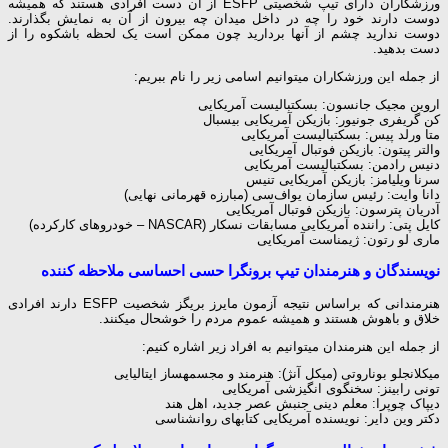
ورزشکاران دارای تیپ شخصیتی ESFP از آن دست افرادی هستند که همیشه
دوست دارند خود را چه در داخل میدان چه بیرون از آن به نمایش بگذارند.
دوست ندارید چشم از آن‎ها بردارید چون ممکن است یک لحظه باشکوه را از
دست بدهید.
از جمله این ورزشکاران می‎توانیم اسامی زیر را نام ببریم:
اروین مجیک جانسون: بسکتبالیست آمریکایی
کن گریفری جونیور: بازیکن آمریکایی بیسبال
متا ورلد پیس: بسکتبالیست آمریکایی
والتر پیتون: بازیکن فوتبال آمریکایی
دنیس رادمن: بسکتبالیست آمریکایی
سرنا ویلیامز: بازیکن آمریکایی تنیس
دانا وایت: رئیس سازمان یواف‌سی (مبارزه قهرمانی نهایی)
آدریان پترسون: بازیکن فوتبال آمریکایی
کایل پتی: راننده آمریکایی مسابقات نسکار (NASCAR – خودروهای کارکرده)
ماری لو رتون: ژیمناست آمریکایی
نویسندگان و هنرمندان تیپ برونگرا حسی احساسی ملاحظه کننده
هنرمندانی که براساس نتیجه آزمون مایرز بریگز شخصیت ESFP دارند افرادی
خلاق و باهوش هستند و همیشه عموم مردم را خوشحال می‎کنند.
از جمله این هنرمندان می‎توانیم به افراد زیر اشاره کنیم:
میکلانجلو بوناروتی (میکل آنژ): هنرمند و مجسمه‎ساز ایتالیایی
تونی رابینز: سخنگوی انگیزشی آمریکایی
دیپاک چوپرا: معلم دینی جنبش عصر جدید، اهل هند
دکتر وین دایر: نویسنده آمریکایی کتاب‎های روانشناسی