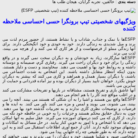
دسته بندی
: خالقین، تجربه گرایان، هیجان طلب ها
ویژگیهای شخصیتی تیپ برونگرا حسی احساسی ملاحظه
کننده
ESFPها با نمک و جذاب، شاداب و با نشاط هستند، از حضور مردم لذت می
برند و میل شدیدی به زندگی دارند. خود به خودی و خود انگیختگی دارند. برای
آنها زندگی مملو از فرصتهاست و از هر کاری که می کنند و از هرچه می بینند،
لذت می برند.
ESFPها سازگارند، زیاد به خودشان و به دیگران سخت نمی گیرند و در واقع
زندگی را برای خود و دیگران راحت می گیرند. رفتاری گرم، صمیمانه و دوستانه
داشته و به روابط خود بها و اهمیت می دهند. سخاوتمند و دست و دلباز هستند،
بدون اینکه انتظار متقابل داشته باشند. این اشخاص به شدت اجتماعی می
باشند، با دیگران بسیار همدل و همراهند و کاری می کنند که بیشتر به دیگران
خوش بگذرد. خواهان تایید بسیار از دیگران بوده و نیز آماده قدردانی و حمایت از
سایرین می باشند.
آنها عاشق بازی و تفریح هستند، مشتاقانه در بازیها و تفریحات مشارکت می کنند
و در اغلب مواقع چند کار را با هم انجام می دهند.
ESFPها واقع بین هستند و اشیا را به آن شکلی که هستند می بینند. آنچه را می
بینند، می شنوند، می بویند و لمس و مزه می کنند باور می کنند. به ایده ها و
فرضیات و توضیحات نظری کاری ندارند و به تجربیات گذشته خود بها می دهند.
چون به دنبال حقایق محکم هستند و جزئیات را به خوبی در حافظه خود نگه می
دارند، از کاری که می کنند درسهای آموزنده می گیرند. عقل سلیم به آنها امکان
می دهد که با اشخاص و با امور به خوبی کنار بیایند. در حل مسائل به امكانات و
روشهای موجود تكیه دارند. آنان از جمع آوری اطلاعات استقبال می کنند و به این
توجه دارند که به طور طبیعی چه راه حلهایی پیدا می شود.
اشخاصی صبور و شکیبا هستند، خود و دیگران را می پذیرند و نمی خواهند که