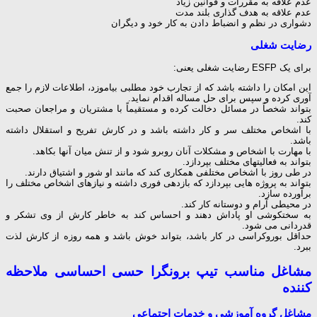
عدم علاقه به مقررات و قوانین زیاد
عدم علاقه به هدف گذاری بلند مدت
دشواری در نظم و انضباط دادن به كار خود و دیگران
رضایت شغلی
برای یک ESFP رضایت شغلی یعنی:
این امکان را داشته باشد که از تجارب خود مطلبی بیاموزد، اطلاعات لازم را جمع
آوری کرده و سپس برای حل مساله اقدام نماید.
بتواند شخصاً در مسائل دخالت کرده و مستقیماً با مشتریان و مراجعان صحبت
کند.
با اشخاص مختلف سر و کار داشته باشد و در کارش تفریح و استقلال داشته
باشد.
با مهارت با اشخاص و مشکلات آنان روبرو شود و از تنش میان آنها بکاهد.
بتواند به فعالیتهای مختلف بپردازد.
در طی روز با اشخاص مختلفی همکاری کند که مانند او شور و اشتیاق دارند.
بتواند به پروژه هایی بپردازد که بازدهی فوری داشته و نیازهای اشخاص مختلف را
برآورده سازد.
در محیطی آرام و دوستانه کار کند.
به سختکوشی او پاداش دهند و احساس کند به خاطر کارش از وی تشکر و
قدردانی می شود.
حداقل بوروکراسی در کار باشد، بتواند خوش باشد و همه روزه از کارش لذت
ببرد.
مشاغل مناسب تیپ برونگرا حسی احساسی ملاحظه
کننده
مشاغل گروه آموزشی و خدمات اجتماعی