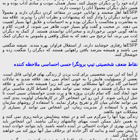
اراده خود را بر دیگران تحمیل کنند. بسیار همدل، مودب و مبادی آداب بوده و به
همین دلیل دیگران معمولاً آنان را دوست دارند.
ESFPها اهل صحبتند و توانایی خوبی در متقاعد كردن دیگران دارند و معمولاً
می توانند دیگران را وادار کنند که پیشنهادات و نظرات آنان را بپذیرند. علاقه مند
به معاشرت و مجالست با دیگران بوده و به احساسات و علایق آنها بسیار اهمیت
می دهند. در صحبت و گفت وگو بسیار خوب ظاهر می شوند، از قدرت کلام و
بداهه گویی خوبی برخوردارند و سخنرانان توانمندی هستند. از کمک به دیگران
لذت می برند، اما ترجیح می دهند که به شکل واقعی و ملموس به دیگران کمک
کنند.
ESFPها رفتاری خوشایند دارند، از استقلال فراوان بهره مندند. شیفته شگفتی
می باشند و همیشه مترصد یافتن راههایی هستند که دیگران را شگفت زده و
خوشحال کنند.
نقاط ضعف شخصیتی تیپ برونگرا حسی احساسی ملاحظه کننده
از آنجا که این تیپ شخصیتی برای لذت بردن از زندگی بهای فراوانی قائل است،
بعضی از مسؤولیت هایش را به خوبی انجام نمی دهد. علاقه شدید به تبادلات
اجتماعی گاه برای آنها مشکلاتی تولید می کند زیرا همیشه تحت تأثیر و علاقه
مند به دیگران هستند و در نتیجه نمی توانند نظم و انضباط کاری مناسبی برای
خود ایجاد کنند. گاه تمام نکردن پروژه ها و پرت شدن حواسشان سببی است تا
تنبل ارزیابی شوند. از این رو این اشخاص اگر در کارهایشان اولویت بندی کنند،
می توانند تعادلی میان کار و تفریح برقرار نمایند. با استفاده از روشهای سازمان
یافته و با استفاده از مدیریت زمان، این اشخاص می توانند از بسیاری از
مشکلات خود بکاهند.
زندگی پویا آنها را سرگرم می کند و در نتیجه پیشاپیش برنامه ریزی نمی کنند و
به همین دلیل ممکن است مهیای چالشهای زندگی نباشند. این اشخاص باید
ارزیابی بهتری از حوادث احتمالی در آینده داشته باشند. باید بتوانند حوادث آینده
را پیش بینی کنند و بدانند که اگر حادثه ای برخلاف میل آنها بروز کند می خواهند
با آن چکار کنند.
ESFPها بدون اینکه به نتایج منطقی اقدامات خود توجه کنند، تصمیم گیری می