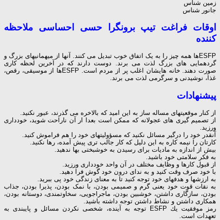
زمین شناس
جانور شناس
اوقات فراغت تیپ برونگرا حسی احساسی ملاحظه
کننده
ESFPها همه چیز را به یک اتفاق خوب تبدیل می کنند. آنها از میهمانیهای بزرگ و
گردهمایی های بزرگ لذت می برند. دوست دارند که در آخرین لحظه کاری
صورت دهند. خانه هایشان اغلب پر از مردم است. ESFPها از موسیقی، رقص،
غذا، نوشیدنی و سرگرمی لذت می برند.
پیشنهادات
از کنار موقعیتهای مساله ساز به این امید که بالاخره می گذرند، عبور نکنید.
از تصمیم گیری های عجولانه که ممکن است بعدا ار آن ناراحت شوید، خودداری
ورزید.
آنقدر خود را درگیر مسائل نکنید که مسؤولیتهای خود را هم فراموش کنید.
کارتان را نیمه کاره به این دلیل که کار جالب تری پیش آمده، رها نکنید.
بیش از اندازه به مادیات برای رسیدن به خوشبختی بها ندهید.
به فکر سلامتی خود باشید.
از قبول کارها و وظایف مختلف در آن واحد خودداری ورزید.
با خود صرف وقت کنید و به ندای درون خود گوش فرا دهید.
به ارزشها و هدفهای خود توجه کنید تا به معنای زندگی خود پی ببرید.
به نقات قوت خود یعنی گرم و صمیمی بودن، با نمک بودن، پذیرا بودن، جذاب
بودن، سازگاری داشتن، خوشبین بودن، ماجراجویی، سخاوتمندی، دوستانه بودن،
همکاری داشتن و نشاط داشتن توجه داشته باشید.
رمز موفقیت یك ESFP توجه به آینده، شخصی نکردن مسائل و پایبندی به
تعهدات است.