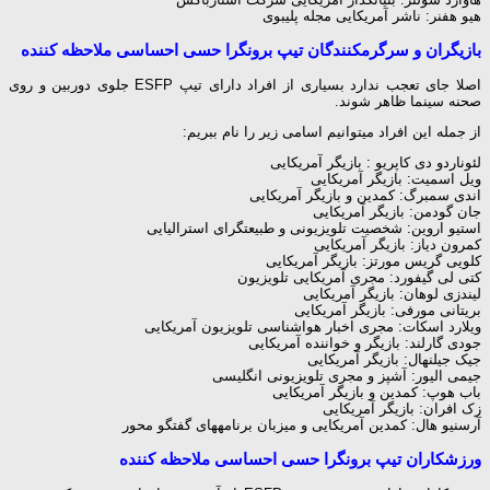
هیو هفنر: ناشر آمریکایی مجله پلی‎بوی
بازیگران و سرگرم‎کنندگان تیپ برونگرا حسی احساسی ملاحظه کننده
اصلا جای تعجب ندارد بسیاری از افراد دارای تیپ ESFP جلوی دوربین و روی
صحنه سینما ظاهر شوند.
از جمله این افراد می‎توانیم اسامی زیر را نام ببریم:
لئوناردو دی کاپریو : بازیگر آمریکایی
ویل اسمیت: بازیگر آمریکایی
اندی سمبرگ: کمدین و بازیگر آمریکایی
جان گودمن: بازیگر آمریکایی
استیو اروین: شخصیت تلویزیونی و طبیعت‎گرای استرالیایی
کمرون دیاز: بازیگر آمریکایی
کلویی گریس مورتز: بازیگر آمریکایی
کتی لی گیفورد: مجری آمریکایی تلویزیون
لیندزی لوهان: بازیگر آمریکایی
بریتانی مورفی: بازیگر آمریکایی
ویلارد اسکات: مجری اخبار هواشناسی تلویزیون آمریکایی
جودی گارلند: بازیگر و خواننده آمریکایی
جیک جیلنهال: بازیگر آمریکایی
جیمی الیور: آشپز و مجری تلویزیونی انگلیسی
باب هوپ: کمدین و بازیگر آمریکایی
زک افران: بازیگر آمریکایی
آرسنیو هال: کمدین آمریکایی و میزبان برنامه‎های گفتگو محور
ورزشکاران تیپ برونگرا حسی احساسی ملاحظه کننده