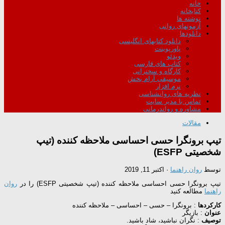
خانه
کتابخانه
نوشته ها
آزمونهای روانی
دانلودها
دانلود کتابهای انگلیسی
پاورپوینت
ویدئو
کتاب های فارسی
کارگاه و سخنرانی
موسیقی آرام بخش
نرم افزار
نظریه های روانشناسی
تماس با مدیر سایت
مشاوره و رواندرمانی
مقالات
تیپ برونگرا حسی احساسی ملاحظه کننده (تیپ
شخصیتی ESFP)
توسط
روان راهنما
·
اکتبر 11, 2019
تیپ برونگرا حسی احساسی ملاحظه کننده (تیپ شخصیتی ESFP) را در
روان
راهنما
مطالعه کنید
کارکردها
: برونگرا – حسی – احساسی – ملاحظه کننده
عنوان
: بازیگر
توصیف
: نگران نباشید، شاد باشید.