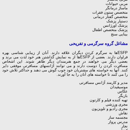
مربی حیوانات
ماساژ درمانگر
متخصص ستون فقرات
متخصص گفتار درمانی
دستیار پزشک
پزشک اورژانس
پزشک متخصص اطفال
بینایی سنج
مشاغل گروه سرگرمی و تفریحی
ESFPها به سرگرم کردن دیگران علاقه دارند. آنان از زیبایی شناسی بهره
فراوان دارند. بعضی از ESFPها از به نمایش گذاشتن هنر خود لذت می برند و
بعضی دیگر می خواهند در جمع هنرمندان دیگر ظاهر شوند. این اشخاص
مسافرت کردن را دوست دارند و می توانند آژانسهای مسافرتی موفقی دایر
کنند. آنها به خواسته های مشتریان خود خوب گوش می دهند و حداکثر تلاش خود
را می کنند تا خواسته های آنان را به جا آورند.
مدیر و کارمند آژانس مسافرتی
موسیقیدان
عکاس
بازیگر
تهیه کننده فیلم و کارتون
مجری ورزشی
مجری رادیو و تلویزیون
نقاش
مجسمه ساز
مدرس پرواز
نجار