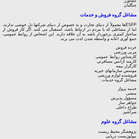
کشاورز
جنگلبان
مشاغل گروه فروش و خدمات
ESFPها معمولاً از دنیای تجارت و به خصوص از دنیای شرکتها دل خوشی ندارند،
اما از مشاغلی که با مردم در ارتباط باشد، استقبال می کنند. اگر کار فروش از
ساختار کمتری برخوردار باشد به آن علاقه دارند. این اشخاص از روابط عمومی،
جمع آوری اعانه و واسطه شدن لذت می برند.
خرده فروش
مربی ورزشی
کارشناس روابط عمومی
کارمند آژانس مسافرتی
کارگزار بیمه
موسس سازمانهای خیریه
فروشنده لوازم ورزشی
مشاغل گروه خدمات :
خدمه پرواز
منشی
مسؤول پذیرش
جواهر ساز
طراح داخلی
سرآشپز
مشاغل گروه علوم
پژوهشگر محیط زیست
بیولوژیست دریایی