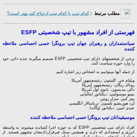
مطلب مرتبط :
کدام تیپ با کدام تیپ ازدواج کند بهتر است؟
فهرستی از افراد مشهور با تیپ شخصیتی ESFP
سیاستمداران و رهبران جهان تیپ برونگرا حسی احساسی ملاحظه
کننده
برخی از شخصیت‎های دارای تیپ شخصیتی ESFP تصمیم می‎گیرند جذبه ذاتی خود
را وارد حوزه سیاست کنند.
از جمله آن‎ها می‎توانیم به اشخاص زیر اشاره کنیم:
ویلیام جی. کلینتون: رئیس‎جمهور آمریکا
رونالد ریگان: رئیس‎جمهور آمریکا
دالی مدیسون: بانوی اول آمریکا
بنیتو موسولینی: دیکتاتور ایتالیایی
پیتر کبیر: سزار روس
لرد هوریشیو نلسون: دریاسالار انگلیسی
عیدی امین: دیکتاتور اوگاندا
موسیقیدانان تیپ برونگرا حسی احساسی ملاحظه کننده
افراد دارای تیپ شخصیتی ESFP که به حوزه اجرا کشانده می‎شوند به واسطه
انرژی و استعدادی که دارند و همچنین سبک غیرقراردادی‎شان مشهور هستند. از
جمله این اشخاص می‎توانیم اسامی زیر را نام ببریم: