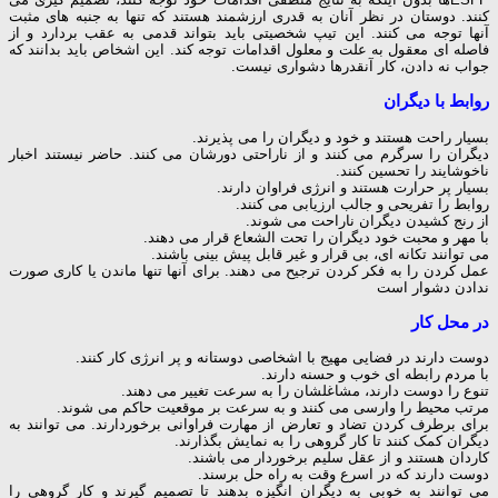
کنند. دوستان در نظر آنان به قدری ارزشمند هستند که تنها به جنبه های مثبت
آنها توجه می کنند. این تیپ شخصیتی باید بتواند قدمی به عقب بردارد و از
فاصله ای معقول به علت و معلول اقدامات توجه کند. این اشخاص باید بدانند که
جواب نه دادن، کار آنقدرها دشواری نیست.
روابط با دیگران
بسیار راحت هستند و خود و دیگران را می پذیرند.
دیگران را سرگرم می کنند و از ناراحتی دورشان می کنند. حاضر نیستند اخبار
ناخوشایند را تحسین کنند.
بسیار پر حرارت هستند و انرژی فراوان دارند.
روابط را تفریحی و جالب ارزیابی می کنند.
از رنج کشیدن دیگران ناراحت می شوند.
با مهر و محبت خود دیگران را تحت الشعاع قرار می دهند.
می توانند تکانه ای، بی قرار و غیر قابل پیش بینی باشند.
عمل کردن را به فکر کردن ترجیح می دهند. برای آنها تنها ماندن یا کاری صورت
ندادن دشوار است
در محل کار
دوست دارند در فضایی مهیج با اشخاصی دوستانه و پر انرژی کار کنند.
با مردم رابطه ای خوب و حسنه دارند.
تنوع را دوست دارند، مشاغلشان را به سرعت تغییر می دهند.
مرتب محیط را وارسی می کنند و به سرعت بر موقعیت حاکم می شوند.
برای برطرف کردن تضاد و تعارض از مهارت فراوانی برخوردارند. می توانند به
دیگران کمک کنند تا کار گروهی را به نمایش بگذارند.
کاردان هستند و از عقل سلیم برخوردار می باشند.
دوست دارند که در اسرع وقت به راه حل برسند.
می توانند به خوبی به دیگران انگیزه بدهند تا تصمیم گیرند و کار گروهی را