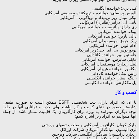
کتی پری: خواننده انگلیسی
الویس پریسلی: خواننده و تهیه‎کننده موسیقی آمریکایی
نیکی میناژ: رپر ترینیداد و توباگویی – آمریکایی
تامی لی: درامر (طلب‎زن) آمریکایی
ری چارلز: پیانیست و خواننده آمریکایی
پینک: خواننده آمریکایی
دالی پارتن: خواننده آمریکایی
ریک جیمز: موسیقیدان آمریکایی
آدام لوین: خواننده آمریکایی
نوتوریوس بی. آی. جی: رپر آمریکایی
جاستین بیبر: خواننده کانادایی
مایلی سایرس: خواننده آمریکایی
لیتل ریچارد: موسیقیدان آمریکایی
مکلمور: خواننده هیپ‎هاپ آمریکایی
رابین تیک: خواننده کانادایی
رینگو استار: خواننده انگلیسی
پل مک‎کارتنی: خواننده انگلیسی
کسب و کار
با آن که افراد دارای تیپ شخصیتی ESFP ممکن است به صورت طبیعی
شایسته حضور در دنیای کسب و کار نباشند ولی جذبه و توانایی آن‎ها در جلب
توجه دیگران می‎توانند به ویژه برای کارآفرینان یک قابلیت ممتاز باشد. از جمله
آن‎ها می‎توانیم به افراد زیر اشاره کنیم:
مارک کوبان: کارآفرین آمریکایی و صاحب تیم‎های ورزشی
لری الیسون: بنیان‎گذار آمریکای شرکت اوراکل
ریچارد برانسون: بنیان‎گذار انگلیسی شرکت ویرجین
هاوارد شولتز: بنیان‎گذار آمریکایی شرکت استارباکس