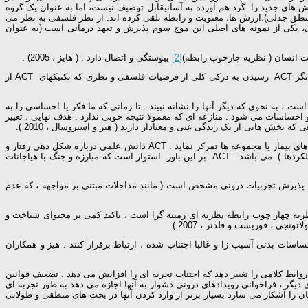
کوو و رومر 1994؛ مک کالو، 2000؛مارلات 2002؛ مارتل،آدیسوجاکوبسن 2001؛ رومرواورسیلو 2002). عواملی که این روش های جدید را گرد هم اورده به آسانیقابل توصیف نیست، اما به عنوان یک گروه
منطق جدلی)،ارزش ها، معنویت و رابطه تلقی کرده اند. از نظر فلسفی به نظر می
یمی، یکی از نمونه های اصلی این موج سوم پذیرش و تعهد درمانی است (به عنوان
خت انسان ( نظریه چارچوب رابطه)
[2]
پیوستگی و اتصال دارد . ( هایز ، 2005) .
درمان مبتنی بر پذیرش و تعهد و پژوهش های مربوط به آن ، مبتنی بر فلسفه ای هستند که زمینهگرایی عملکردی خوانده میشود ( هیز و همکاران ، 1999). برای درمانگر ACT رسیدن به درکی کلی از فرضیات فلسفی و نظری که تکنیکهای ACT از
بتنی است . در درمانACT هدف تغیر رابطه مراجع با افکار و احساساتش است ، به نحوی که دیگر آنها را نشانه نبیند . تا زمانی که ما فکر یا احساسی را به
و احساسات می شود . منازعه ای که معمولا نتیجه خوبی ندارد . هدف نهایی ، تغییر
بخش هایی از یک زندگی غنی و معنادار دارند ( هیز و استروسال ، 2010 ).
ACT یک روش درمانی خاص ناهنجاری نیست ، بلکه یک رویکرد کلی است که می تواند توسعه بسیاری از پروتکل ها را تسریع نماید و بر روی مشکلات ویژه ، جمعیت های بیمار یا مجموعه ها تمرکز نماید . ACT دانش علمی درباره شکل دهی رفتار و
) و بیرونی (عملکردها ). می باشد . ACT بر این باور استوار است که مبارزه و جنگ با هیاجانات
ر پذیرش تجربیات درونی مشخص است ( مانند مداخلات مبتنی بر مواجهه ، که عدم
ون نظریه چهار چوب رابطه نظریه ای زمینه گرا است ، تاکید کمی بر محتوای شناخت و
جی ، فوریست و فلدنر ، 2007 ).
حساسات بدنی آسیب زا و غالبا اجتناب شده ، ارتباط برقرار کنند . هیز و همکاران
وابط کلامی را تغییر دهد که اجتناب تجربه ای را افزایش می دهد . تضعیف قوانین
مینه ایفا می کنند . از سوی دیگر ، فراخوانی رویدادهای درونی دشوار به آنها اجازه می دهد به طور تجربه ای
 را آشکار می سازد بسیار برتر از وارد کردن آنها در بحث های منطقی و طولانی