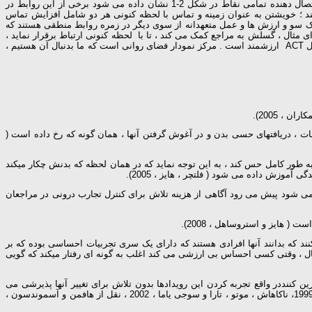
شکل 2-1 جنبه های دیگر مدل انعطاف پذیری روانی ACT را ورای شش فرایند آن نشان می دهد هر فرایند با فرآیندهای دیگر تقابل دارد همان طور که با خطوط اتصال دهنده تمامی نقاط در شکل 2-1 نشان داده می شود برخی از این روابط در
 ؛ خویشتن به عنوان زمینه و تماس با لحظه کنونی هر دو شامل افزایش تماس
ز یک سو و ارزش ها و عمل متعهدانه از سوی دیگر در زمره روابط منطقی هستند که
یند به طور توأمان تسهیل کننده هستند . برای مثال ، گسلش به مراجع کمک می کند ، تا با لحظه کنونی ارتباط برقرار نماید ،
تماس با لحظه کنونی خطی بوده و امکان دسترسی به ابزار مورد نیاز را فراهم می آورد . تعمق در خصوص هر یک از روابط به عنوان ابزاری برای شناخت وسعت مدل ACT ارزشمند است . مرکز نمودار فضای روانی است که ما بدنبال آن هستیم ،
، 2005).
مانند : افکار ، احساسات ، دریافتهای حسی بدن و در آغوش گرفتن آنها ، همان گونه که رخ داده است (
ه طور کامل حس کند ، به این توجه نماید که در همان لحظه که بدنش چکار میکند
آموزش داده می شود ( فلتچر ، هایز ، 2005).
ته می شود پیش می رود آگاهی از هزینه تلاش برای کنترل تجارب درونی در مراجعان
ند که بدانند آنها افرادی هستند که دارای یک سری تجربیات احساسی بوده که بر
ال ، وقتی کسی احساس بی ارزشی می کند اغلب به گونه ای رفتار میکند که گویی
رین کننددر واقع تجربه کردن این رویدادها بدون تلاش برای تغییر آنها پذیرشی می
باشد . پژوهشها بهبودی سریع تر از درد بوسیله تحمل درد بیشتر از مقایسه با کنترل یا سرکوبی یا منحرف کردن توجه از این تجربه را نشان داده اند) هایز و بیست ، 1999، ناکاهاش ، موتو ، تارا و سوجی یاما ، 2002 ، نقل از هافمن و آسموندسون ،