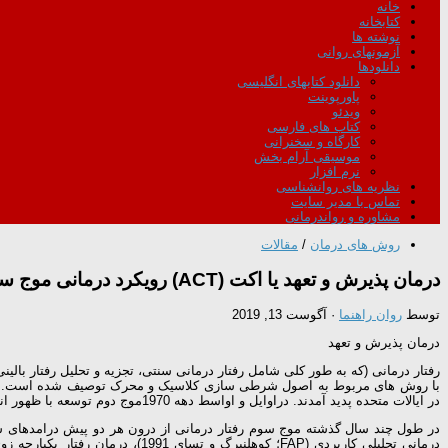
خانه
کتابخانه
نوشته ها
آزمونهای روانی
دانلودها
دانلود کتابهای انگلیسی
پاورپوینت
ویدئو
کتاب های فارسی
کارگاه و سخنرانی
موسیقی آرام بخش
نرم افزار
نظریه های روانشناسی
تماس با مدیر سایت
مشاوره و رواندرمانی
روش های درمان
/
مقالات
درمان پذیرش و تعهد یا اکت (ACT) رویکرد درمانی موج سوم
توسط
روان راهنما
·
آگوست 13, 2019
درمان پذیرش و تعهد
در ایالات متحده پدید آمدند. دراوایل و اواسط دهه 1970موج دوم توسعه با ظهور انواع رویکرد های شناخت درمانی سنتی پدیدار شدکه بیشتر وابسته به ساختار شناختی میانجی گری بود.
در طول چند سال گذشته موج سوم رفتار درمانی از درون هر دو پیش درامدهای شنا