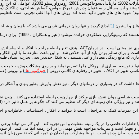
وتیزدیل 2002) و موارد دیگر (به عنوان مثال، بر
اط هستند و این مسائل رابه عنوان پذیرش، تمرکز حواس، گسلش شناختی، دیالکتیک (
 دوم” شیوه های های تغییر تاکید شده اند. روش های آنها اغلب تجربی است تاتعل
[1]
ابداع گردید و تنها روان درمانی غربی می باشد که با زمان و شنا
در حقیقت ACT به همان اندازه که بر ایجاد تکنیک تاکید دارد ، بر کار فلسفی و نظری نیز م
ست و برای سالم بودن باید از آنها خلاص شد . و این باعث منازعه ما با این افکار 
ی که مانع زندگی معنادار و غنی هستند ، به شکل جدیدتر یعنی تجارب انسان طبیعی که 
خودگویی ها
ا داشت که در بسیاری از درمانهای دیگر ، نیز نقش پذیرش بطور پنهان و آشکار د
 ، شناخت در آسیب شناسی روان نقش بازی میکند از چهارچوب رابطه استفاده می کنند . چ
 نیز ویژگی های زمینه ای دیگر که تنظیم می کنند که چگونه بر عمل تاثیر دارد (اولاتون
دف این تمرینات کمک به مراجعان است تا بتوانند با افکار ، احساسات ، خاطرات و ا
 خاطرات خاصی را در یک زمینه متفاوت و امن تجربه کند . این کار می تواند برخی ر
به ای را افزایش می دهد ، مهمترین هدف ACT (درمان پذیرش و تعهد) است و تمرینات مواجهه نقش مهمی را در این ز
ت به آن پدیده است . نهایتا مشارکت مراجعان در تمریناتی که نقایص زبان انسان