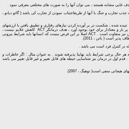
به جذب تجارب و جنگ با آنها از طریقاجتناب نمودن از تجارب کی باشد ( گائو دیانو ،
تجارب شناخت درمانی در هم تنیده شده ، شکست در بر آورده کردن نیازهای رفتاری و تطبیق یافتن با ارزشهای
اساسی ایجاد میگردد . بنابر این هدف اصلی در این رویکرد آن است که فرد با کنترل موثر دردها ، رنج ها و تنش هایی که زندگی لاجرم برای او ایجاد کرده یک زندگی پر بار و معنادار برای خود بوجود آورد ، هدف درمانگر ACT کاهش علایم نیست ،
بلکه درمانگر تلاش میکند تا مراجع از علایم رها شود . تمایل به داشتن افکار و احساسات منفی ، به معنای خواستن آنها نیست . تمایل از تسلیم رویدادهای درونی شدن نیز متفاوت است . ACT اصلا بر این فرض نیست که انسانها باید شرایط بیرونی
بپذیرد . اما به هر حال برخی شرایط باید نهایتا پذیرفته شوند . به عنوان مثال : اگر خاطرات و
 . قدم اول در درمان نیز شناسایی حیطه های قابل تغییر و غیر قابل تغییر می باشد