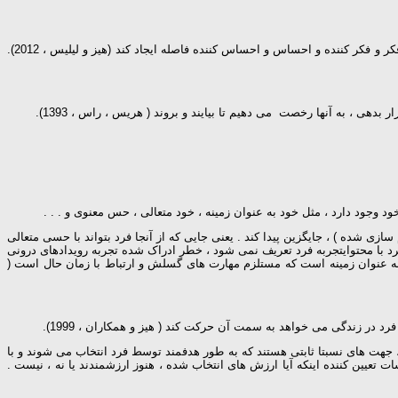
آن است که به مراجع کمک شود ویژگی های پنهان زبان ، که آمیختگی ایجاد میکند را بشناسد تا بتواند اطمینان به واقعیت رویدادهای درونی را بشکند و نیز بتواند بین فکر و فکر کننده و احساس و احساس کننده فاصله ایجاد کند (هیز و لیلیس ، 2012).
هی ، به آنها رخصت می دهیم تا بیایند و بروند ( هریس ، راس ، 1393).
د وجود دارد ، مثل خود به عنوان زمینه ، خود متعالی ، حس معنوی و . . .
ازی شده ) ، جایگزین پیدا کند . یعنی جایی که از آنجا فرد بتواند با حسی متعالی
رد با محتوایتجربه فرد تعریف نمی شود ، خطر ادراک شده تجربه رویدادهای درونی
به عنوان زمینه است که مستلزم مهارت های گسلش و ارتباط با زمان حال است (
رزشها ، جهت های نسبتا ثابتی هستند که به طور هدفمند توسط فرد انتخاب می شوند و با
عیین کننده اینکه آیا ارزش های انتخاب شده ، هنوز ارزشمندند یا نه ، نیست .