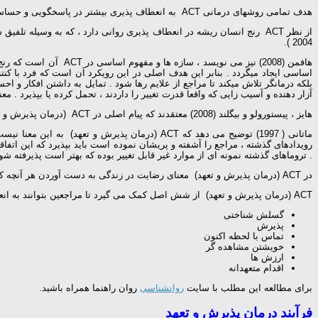
هدف تمامی روشهای درمانی ACT به انعطاف پذیری بیشتر در پاسخگویی و حساسیت بیشتر نسبت کارایی این عملکرد است . چون تمامی مولفه های ACT دارای هدف غایی مشابه هستند ، می توان آنها را به صورت های مختلفی معرفی نمود .
از نظر ACT رنج انسان ریشه در انعطاف پذیری روانی دارد ، که به وسیله 
2004 ).
هافمن (2008) نیز می ن
آزار دهنده و آسیب زایی که واقعا قدرت تغییر را داردند ، تحمل کرده یا بپذیرد . معنای تمایل در ACT ، پاسخدهی به رویدادهای درونی به صورت باز ، غیر دفاعی و انعطاف 
هایز ، پیستورولو و بیگلند (2008) معتقدند که پیام اصلی در ACT (درمان پذیرش و تعهد) پذیرش آنچه که در خارج از کنترل شخص بوده و تعهد نسبت به انجام هر آنچه که در کنترل فرد است می باشد .
ماتانی ( 1997) توضیح می دهد که ACT (درمان پذیر
رویدادهای گذشته ، مراجع را آشفته و پریشان نموده است باید بپذیرد که این اتفاقا
. تروماهای گذشته نمونه ای از موارد غیر قابل تغییر بوده که بهتر است پذیرفته شوند ( دیوانی ، 2008، به نقل از هن
در ACT (درمان پذیرش و تعهد) معنای رضایت در زندگی به دست آوردن هر آنچه که می خواهیم نمی باشد ، بلکه به رضایت از تجارب ، پذیرش آنها و مواجهه با موقعیتهای هیجانی منفی است( توهیگ ، 2007).
ACT (درمان پذیرش و تعهد) از شش اصل کمک می گیرد تا مراجعین بتوانند به انعطاف پذیری روان شناختی برسند :
گسلش شناختی
پذیرش
تماس با لحظه اکنون
خویشتن مشاهده گر
ارزش ها
اقدام متعهدانه
برای مطالعه این مطلب با سایت
روانشناسی
روان راهنما همراه باشید.
فرآیند درمان پذیرش و تعهد