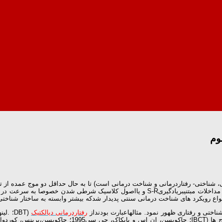
با روش های مربوط به اصول شرطی سازی کلاسیک و محرک توصیف شده است. مداخلات مبتنیبریادگیر
ختی و رفتاری ظهور نمود. مثالهاعبارت بودنداز
رفتاردرمانی دیالکتیک