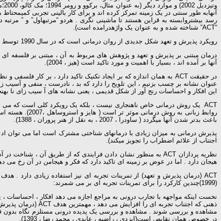
آنهابه طور سنتی در یک زمینه تمرکز کرده اند و برای کار بالینی تجربی کمیمحت
رسد بیشتروابسته به قراین هستند تا ماشینی نگری . هردو “مرتبهاول” و ” مرتبه
“ACT” شناخته شده و به عنوان یک واژهدرامده است).
رویکرد پذیرش و تعهد شکل جدیدی از روان درمانی است که در سال 1990 توسط هایز و استیون
آنها بر آمده اند ، بسیار با اهمیت و مورد تاکید است (هیز ، 2004).
عنوان نشانه بر چسب بزنیم ، این تلویح را دارد که بد ، نادرست ، منفی و آسیب زا
این افکار و احساسات رنج آور از شکل قدیمی ، یعنی نشانه های آ سیب زای نا بهنجار
روابط زبانی به روش درمانی موثر تر است ( هایز و استروساهل ،2007). هسته اساسی تغییر در ACT ، تغییر در رفتارهای کلامی درونی (
باعث بدتر شدن آنها میگردد ( ساودرا ، 2007 ، به نقل از هنر پروران ، 1388).
پذیرش درمانی به میزان زیادی با درمانهای شناختی مشترک است اما می توان ادع
اجتناب از علائم اضطراب را تجویز میکند).
نظریه پردازان ACT به منظور نشان دادن فرایندی که از طریق آن
هیجان دارد . اما در عوض بر زمینه ای تاکید دارد که فکر و هیجامن در آن رخ می دهند و
ACT (درمان پذیرش و تعهد) از تمرینات تجربه ای نیز استفاده زیادی دارد . ه
(1999)چندین کارکرد را برای تمرینات تجربه ای بر می شمرند:
نخست اینکه مواجهه با تجارب درونی به مراجع اجازه می دهد افکار ، احساسات ، یا
ذهنی که اجتناب تجر
مشاهده و بررسی شوند . مشاهده و بررسی یک پدیده درونی مستلزم نگاه بدون قضاو
در خصوص همان نقایص است(ایزدی ، راضیه ، عابدی ، محمد رضا ، 1393).