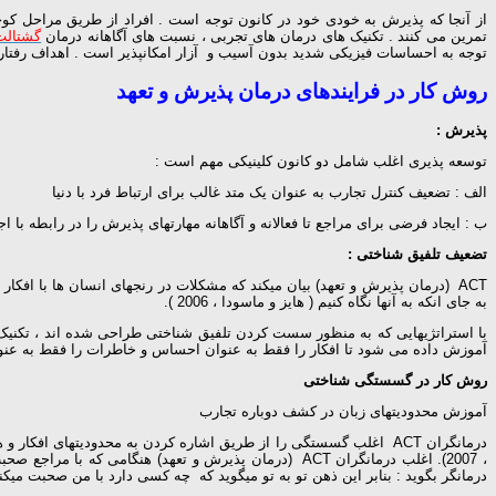
از آنجا که پذیرش به خودی خود در کانون توجه است . افراد از طریق مراحل کوچ
تمرین می کنند . تکنیک های درمان های تجربی ، نسبت های آگاهانه درمان
گشتالت
توجه به احساسات فیزیکی شدید بدون آسیب و آزار امکانپذیر است . اهداف رفتاری م
روش کار در فرایندهای درمان پذیرش و تعهد
پذیرش :
توسعه پذیری اغلب شامل دو کانون کلینیکی مهم است :
الف : تضعیف کنترل تجارب به عنوان یک متد غالب برای ارتباط فرد با دنیا
ب : ایجاد فرضی برای مراجع تا فعالانه و آگاهانه مهارتهای پذیرش را در رابطه با اجتناب
تضعیف تلفیق شناختی :
ACT (درمان پذیرش و تعهد) بیان میکند که مشکلات در رنجهای انسان ها با افکار
به جای انکه به آنها نگاه کنیم ( هایز و ماسودا ، 2006 ).
آموزش داده می شود تا افکار را فقط به عنوان احساس و خاطرات را فقط به عنوان خاطرات ئ دریافت
روش کار در گسستگی شناختی
آموزش محدودیتهای زبان در کشف دوباره تجارب
درمانگران ACT اغلب گسستگی را از طریق اشاره کردن به محدودیتهای افکار و هوشیارانه
، 2007). اغلب درمانگران ACT (درمان پذیرش و تعهد) هن
درمانگر بگوید : بنابر این ذهن تو به تو میگوید که چه کسی دارد با من صحبت میکند ت