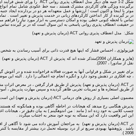
برگیرنده ویژگی های کارکردی مشترک هستند ، سه خط عکودی شامل تمام انواع 
موثر با اینجا و اکنون است ؛ ارزشها و عمل متعهدانه هر دو در بردارنده ایجاد 
در حقیقت انعطاف پذیری روانی پاسخی به این سوال است که در بر گیرنده تماس ش
شکل: مدل انعطاف پذیری روانی ACT (درمان پذیرش و تعهد)
فیزیولوژی ، احساس فشار که اینها هیچ قدرت ذاتی برای آسیب رساندن به شخص را ندار
(هایز و همکاران 2004)متذکر شد
نقل از سادورا ، 2007).
برای تغییر در شکل و فراوانی آنها به صورت فعالانه فراخوانده شده و در آغوش 
، چه افکاری در ذهنش وجود دارد و انگیزه انجام چه اعمالی را دارد . البته این موضو
در ACT (درمان پذیرش و تعهد) پذیرش از طریق قرار گرفتن ، در معرض اثرات
از طریق استعاره ها و تمرینات تجربی ظاهر گردیده و سپس مهارت پذیریش ، آموخته شد
مضمون اصلی بسیاری از روش های درمانی ACT (درمان پذیرش و تعهد) این است که کنترل خود یک معضل که عجز انسان درحل مساله پیچیده با پیام پذیرش مرتبط است ( هایز و استروساهل ، 2008).
پذیرش هنگامی رخ میدهد که هیجانات در احاطه آگاهی بوده و همانگونه که هستند 
چسب کلامی به خود زده اند ( مانند : من اندوهگینم ) به بیان دقیق تر ، هیجانات ا
این امر واقعیت دارد که این مساله به نوبه خود منجر به اجتناب میگردد .
در ACT (درمان پذیرش و تعهد) به مراجعان آموزش داده می شود تا آگاهی از 
2008 ).