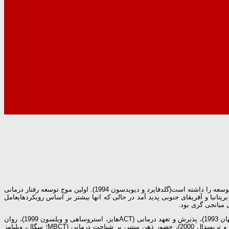
رفتار درمانی (که به طور کلی شامل رفتار درمانی سنتی، تجزیه و تحلیل رفتار بالینی، شناختی- رفتاردرمانی و شناخت درمانی است) تا به حال حداقل دو موج عمده از توسعه را داشته است(گلدفایرد و دیویدسون 1994). اولین موج توسعه رفتار درمانی
یS-R و یااصول کلاسیک شرطی شدن خصوصا به سرعت در بریتانیا و آفریقای جنوبی پدید آمد در حالی که انها بیشتر بر اساس رویکردهایعامل
(DBT؛ .لینهان 1993)، پذیرش و تعهد درمانی (ACTهایز، استروساهی و ویلسون 1999)، روان
درمانی تحلیلی کاربردی (FAP؛ کوهلنبرگ و تسای 1991)، درمان رفتار یکپارچه زوج ها (IBCT؛ جاکوبسن، ان اس و بابکاک، جی سی1995؛ جاکوبسن،پرینس، کوردوا و تریسدال 2000)، حضور ذهن مبتنی بر شناخت درمانی (MBCT؛ سگال، ویلیامز