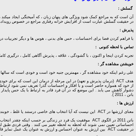
گسلش :
در حقیقت گسلش عبارت است از افزایش خزانه رفتاری مراجع در خصوص رویدادهای
پذیرش :
با فراهم کردن فضا برای احساسات ، حس های بدنی ، هوس ها و دیگر تجربیات درونی بدو
تماس با لحظه کنونی :
تجربه کردن اینجا و اکنون ، با گشودگی ، علاقه ، پذیرش آگاهی کامل ، درگیری کامل با
خویشتن مشاهده گر :
علی رغم اینکه خود مشاهده گر ، مهمترین جنبه خود است و خودی است که سالها با فر
هدف ACT (درمان پذیرش و تعهد) در این مرحله از درمان این است که برای 
از خود که همواره حاضر است و با افکار و احساسات گذرا تعریف نمی شود ارتباط ب
دشوار کاهش می یابد . این موضع که در آن فرد قادر به ارتباط با یک حس پاید
باتن ، 2011 ).
ارزش ها :
معنای ارزشها در ACT این نیست که آیا انتخاب های خاصی درستند یا غلط ، خوبند یا بد ؟ ارزشها در واقع توصیفاتی هستند از آنچه برای فرد مهم است و نیز جهتی که فرد در زندگی می خواهد به سمت آن حرکت کند ( هیز و همکاران ، 1999).
باتن 2011 در الگوی ACT موفقیت یک فرد در زندگی بر حسب این
احساساتی تعیین نمی شوند که لحظه به لحظه تغییر می کنند . وقتی فردی طبق ارز
در حقیقت ACT بین ارزش به عنوان احساس و ارزش به عنوان یک عمل تمایز قایل است ( هیز و همکاران ، 2005).