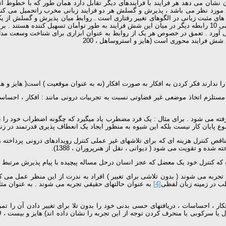
مورد نظر می باشد ، پذیرش و گسلش هر دو فرایند زبانی مخرب راتحمیل می کنند
جنبه های مثبت زبانی در الگوهای تغییر رفتاری است . روابط میان پذیرش و گسلش ا
در بر گیرنده از کار انداختن کارکردهای زبانی در خدمت پذیرش و تغییر است . تمامی 10 رابطه دیگر در میان این شش فرا
ش فرایند محوری است (هایز و استروساهل ، 200
ند فکر کردن به افکار به صورت افکار (نه به عنوان موقعیت ) است( هایز و همکاران 
ه اند که پذیرش از ACT (درمان پذیرش و تعهد) مستلزم اتخاذ موضعی غیر قضاوتی نسبت به تجربیات درونی 
گرفته می شود . برای مثال : یک فرد مضطرب یاد میگیرد که چگونه اضطراب خود را ب
ع پایان کار نیست بلکه این شیوه به منظور ایجاد یک انعطاف پذیری قدرتمند در زندگی 
 متناقص کنترل هزینه ای که برای تلاشهای غیر عملی کنترل رویدادهای درونی پرداخ
ه و تقویت می شود ( دیوانی ، نقل از هنرپروران ، 1388).
تجربه می شوند ( بدون تلاشی برای تغییر ) افراد به ندرت از این منظر عمل می کن
غلب در زمینه زبان لفظی
[4]
به عنوان حالتهای حقیقی تجربه می شوند . به عنوان مث
افکار ، احساسات ، دریافتهای حسی بدنی خود را بدون تلا برای تغییر دادن آن را تم