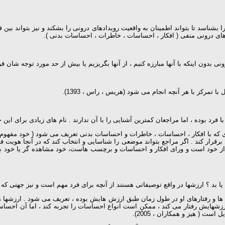
 درونی منفی ( افکار ، احساسات ، خاطرات ، احساسات بدنی ).
ن اینکه با آنها مبارزه کنیم ، از آنها بگریزیم یا بیش از حد مورد توجه شان قرار بد
 تمرکز با هر آنچه انجام می شود (هریس ، راس ، 1393).
د بوده ، اما مراجعان کمترین آشنایی را با آن ندارند . نام های زیادی برای این خو
خودی که با افکار ، احساسات ، خاطرات و احساسات بدنی تعریف می شود ( خود مفهوم س
رقرار کند . اگر مراجع بتواند موضعی را شناسایی و انتخاب کند که در آنجا هویت ف
ار از خود است و ورای افکار و احساسات و برچسب هاست، خود مشاهده گر یا خود 
که چقدر انتخاب ها و رفتارهای او در طول زمان طبق ارزش هایش بوده ، تعریف می شود . ا
شهایش رفتار می کند ، ممکن است انواع احساسات را تجربه کند ، اما آن احساسات ت