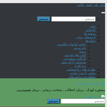
Skip
دکتر علی اصغر چگینی
to
content
جستجو
برای:
خانه
کتابخانه
نوشته ها
آزمونهای روانی
دانلودها
دانلود کتابهای انگلیسی
پاورپوینت
ویدئو
کتاب های فارسی
کارگاه و سخنرانی
موسیقی آرام بخش
نرم افزار
نظریه های روانشناسی
تماس با مدیر سایت
مشاوره و رواندرمانی
دکتر علی اصغر چگینی
مشاوره کودک ، درمان اختلالات ، شناخت درمانی ، درمان هیپنوتیزمی
جستجو
برای: