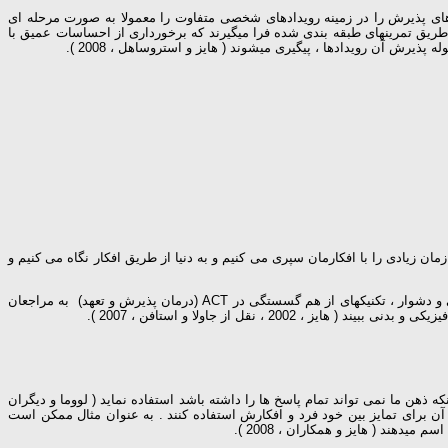
 های پذیرش را در زمینه رویدادهای شخصی متفاوت را معمولا به صورت مرحله ای
ز طریق تمرینهای طبقه بندی شده فرا میگیرند که برخورداری از احساسات عمیق با
ش آن رویدادها ، پیگیری میشوند ( هایز و استروساهل ، 2008 ).
زمان زیادی را با افکارمان سپری می کنیم و به دنیا از طریق افکار نگاه می کنیم و
با استراتژیهایی که به منظور سست کردن تلفیق شناختی طراحی شده اند ، تکنیک از هم گسستگی اطلاق می شود . به منظور کاهش دادن تاثیر رویدادهای خصوصی و دشوار ، تکنیکهای از هم گسستگی در ACT (درمان پذیرش و تعهد) به مراجعان
قل از جاولا و استافن ، 2007 ).
مرینات ACT مختلف برای توصیف آنکه ذهن ما نمی تواند تمام پاسخ ها را داشته باشد استفاده نماید ( لووما و دیگران
ص داده از آن برای تمایز بین خود فرد و افکارش استفاده کنند . به عنوان مثال ممکن است
هند ( هایز و همکاران ، 2008 ).