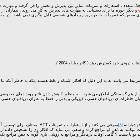
ک متعدد ، استعارات و تمرینات تمایز بین پذیرش و تحمل را فرا گرفته و مهارت
و دیگر حوزه ها برای دستیابی به مهارت های پذیرش به کار می روند . بیماران ا
حض که عموما به خاطر بروز رویدادهای شخصی قابل پیگیری نمی باشد . در مقوله پذیر
 درونی خود گسترش دهد ( گائو دیانا ، 2004 ).
 مرتبط می باشد نه به این دلیل که افکار اشتباه و غلط هستند بلکه به خاطر آنکه ما 
های حسی ، فیزیکی و بدنی را فقط به عنوان دریافتهای حسی فیزیکی و بدنی ببیند ( هایز ، 2002 ، ن
[5]
معرفی می کنند و از استعارات و ت
گامی که با مراجع صحبت میکنند به ذهن او مراجع کرده و سعی می نماید که افکار وی را تشخی
و یا ذهنت ؟ گاهی اوقات درمانگر و مراجع به روشی بازی گونه به ذهن مراجع یک اسم مید