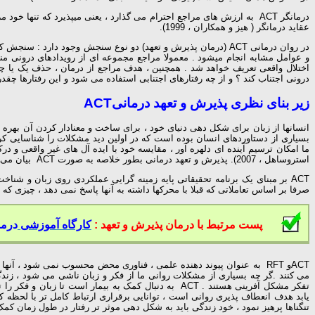
عقاید درمانگر ( هیز و همکاران ، 1999).
درونی اجتناب کند ؟ و از چه رفتارهای اجتنابی استفاده می شود و این رفتارها چقدر فراگی
زیر بنای نظری پذیرش و تعهد درمانی
ACT
انسانها از زبان برای شکل دهی دنیای خود ، برای ساخت و معنادار کردن آن بهره 
بسیاری از دستاوردهای انسان بوده است که در اولین دید مشکلات را شناسایی کرده 
ما امکان ترسیم آینده ای دلهره آور ، مقایسه خود با ایده آل های غیر واقعی و د
استروساهل ، 2007). پذیرش و تعهد درمانی بطور خلاصه به صورت ACT بیان می شود که بر مبنای این دیدگاه استوار است که زبان به طور خلاصه ریشه بسیاری از اختلالات روانی و بطور کل رنج و عذاب انسان را تشکیل می دهد .
ACT بر مبنای یک برنامه تحقیقاتی پایه زمینه گرایی عملکردی روی زبان و شناخت ، که نظریه چهار چوب رابطه ذهنی
صرفا بر اساس تعاملاتی که قبلا با محرکها داشته به آنها پاسخ نمی دهد ، چیزی که مورد
پست مرتبط با درمان پذیرش و تعهد :
کارگاه آموزشی
درم
ACTو RFT به عنوان پیوند دهنده علمی ، فناوری محض محسوب نمی شود ، آنه
می کنند .گر چه بسیاری از مشکلات روانی ما از فکر و زبان ناشی می شود ، زندگی 
تفکر مشکل آفرینی هستند . ACT به دنبال کمک به بیما
یابد هدف انعطاف پذیری روانی است ، توانایی برقراری ارتباط کامل تر با لحظه کنو
تنگناها پرهیز نمود ، خود زندگی باید به شکل دهی موثر تر رفتار در طول زمان کمک نماید . نظریه ACT مبین این مساله است که یک نظم زبانی فزاینده در جهت اهداف اشتباه وجود دارد که این تنگناها را پد