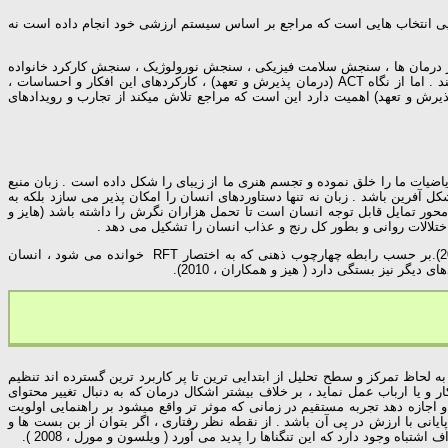
گذارد ، یعنی میپذیرد که تنها خود مراجع باید انتخاب کند که چگونه میخواهد زندگی کند . آنچه در ACT اهمیت دارد، کارایی انتخاب هایی است که مراجع بر اساس سیستم ارزشی خود انجام داده است نه
ق الگوی ACT (درمان پذیرش و تعهد) در سنجش کلی ، همانند سایر درمان ها ، سنجش سلامت فیزیکی ، سنجش نورولوژیک ، سنجش کارکرد خانواده
و عوامل مشابه انجام میشود . معمولا مراجع مجموعه ای از رویدادهای درونی منفی ( افکار ، احساسات ، خاطرات ، علایم بدنی ) را به عنوان مشکل مطرح می کند . اما از نگاه ACT (درمان پذیرش و تعهد) ، کارکردهای این افکار و احساسات ،
د شد . همچنین ، هدف مراجع از درمان ، حذف یک یا چند مورد از این رویدادهای درونی است . در مجموع آنچه در سنجش ACT (درمان پذیرش و تعهد) اهمیت دارد این است که مراجع تلاش میکند از تجارب و رویدادهای
اضیات ما را خلق نموده و تجسم هنری ما از زیبای را شکل داده است . زبان منبع
ل آفرین باشد . زبان نه تنها دستاوردهای انسان را امکان پذیر می سازد بلکه به
ر محور تمایل قابل توجه انسان است تا تحمل هزاران نگرش را داشته باشد (هایز و
نامیده می شود ، ایجاد شد (هافمن ، 2001).بر حسب رابطه چهارچوب ذهنی که به اختصار RFT خوانده می شود ، انسان
یگر نیز بستگی دارد ( هیز و همکاران ، 2010).
 به لحاظ تمرکز و سطح تحلیل از ابتدایی ترین تا پر کاربرد ترین گسترده اند تنظیم
 و یا ارباب عمل نماید ، بر خلاف بیشتر اشکال درمان که به دنبال تغییر محتوای
فاده کند و اجازه دهد تجربه مستقیم در زمانی که موثر تر واقع میشود بر راهنمایی اولویت
ایانی با ارزش در پی آن باشد . از نقطه نظر رفتاری ، اگر بتوان از بن بست ها و