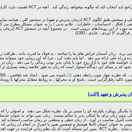
درمانگر ACT به ارزش های مراجع احترام می 
در روان درمانی ACT (درمان پذیرش و تعهد) دو نوع سنجش وجود دارد : سنجش کلی و سنجش طب
اختلال واقعی تعریف خواه
رند ؟( ایزدی ، عابدی ، 1393).
می برند . زبان آسمان خراش های ما را ساخته ، به فولاد ما قدرت داده ، ظرافت ری
و راه حلی ارائه می دهد . اما باید دقت کرد ، چرا که این زیبایی خود میتواند مشک
رک خواسته های خود یا آزار روح خود با پایان پذیر بودن زندگی را می دهد ، زبان د
[3]
 تاکید رفتارگرایی است ، پاسخ او به محرکها ، به روابط متقابل محرکها با رویدادهای د
ان
پذیرش و تعهد (اکت)
ا با یکدیگر رویکرد یکپارچه ای را مبتنی بر یک نظریه شکل می دهند . و اصولی را که
بدون زبان برای ما امکان پذیر یا سالم نیست . زبان نمی تواند به عنوان خدمتکار
ر است تا زبان و فکر را تحت کنترل مناسب در آورد ، از زبان خطی و منطقی در زمان مناسب است
نی به عنوان انسان کاملا هوشیار و همچنین تغییر یا اصرار در انجام آن زمانی که پ
ید می آورد ( ویلسون و مورل ، 2008 ).