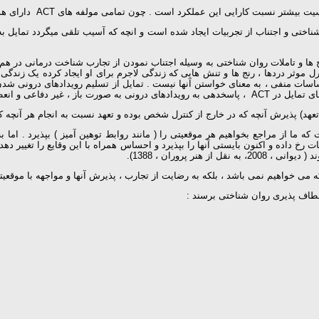
تلفیق شناختی و اجتناب از تجربیات ایجاد شده است و انچه که آسیب تلقی میگردد تمایل 
ویسد ، سازه ها و مفهوم اساسی در ACT آن است که رنج ها و تاملات روان شناختی به وسیله اجتناب نمودن از 
پذیر است ( باتن ، 2011).
ش و تعهد) به این معنا نیست که ما از مراجع بخواهیم هر موقعیتی را ( مانند روابط توهین آمیز ) 
ت رخ داده و اکنون بایستی آنها را بپذیرد و احساس همراه با این وقایع را تغییر دهد
ر پروران ، 1388).