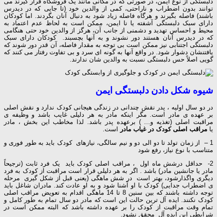
دلبستگی از نوع ایمن، در صورتی که در مکانی مانند یک فروشگاه قرار گیرند می
توانند بدون اضطراب و ناراحتی، کمی از والدین خود (تا جایی که در دیدرس
باشند) فاصله بگیرند و هرگاه فاصله زیاد شود به دنبال آنان بگردند. اما کودکان
دارای سبک دلبستگی آشفته یا نا ایمن، ممکن است به لحاظ عدم اعتماد به
محیط و احساس تهدید و دشمنی از جانب آن، هرگز از والدین خود حتی هنگامی
که در دیدرس آنان هستند دور نشوند و به آنها بچسبند. کودکان دارای سبک
دلبستگی اجتنابی نیز ممکن است بی توجه به مقدار فاصله، آن قدر دور شوند که
یافتنشان دشوار شود. در واقع آنها به گونه ای سرد و بی تفاوت رفتار می کنند که
گویی اصلاً حس دلبستگی نسبت به والدین شان ندارند.
شیوه شکل دادن دلبستگی ایمن
در دو سال اولیه ، پدر نقش چندانی در زندگی هیجانی کودک ندارد و نقش اصلی
بر عهده ی مادر است. مگر اینکه مادر به هر دلیلی غایب باشد و وظیفه ی
مراقبت اصلی (تغذیه و… ) برعهده پدر باشد. لذا مخاطب این بخش ، مادر
یا
مراقب اصلی کودک در غیاب مادر
است.
1 – از زمان تولد تا دو الی دو و نیم سالگی، نیازهای کودک باید به طور فوری و
متناسب با نوع نیاز، رفع شود
2- حداقل درشش ماه اول ، مراقب اصلی کودک باید یک فرد ثابت (ترجیحاً
مادر یا جانشین مادر) باشد . اگر به هر دلیلی قرار است مراقبت از کودک به فرد
دیگری واگذارشود، بهتر است در شش ماهگی (یعنی قبل از شکل گیری مرحله
ی اضطراب جدایی) کودک با او آشنا شود و به او عادت کند. مادران شاغل باید
توجه داشته باشند که بین سنین 8 تا 14 ماهگی اقدام به تعویض مراقب اصلی
کودک نکنند. ایده آل ترین حالت این است که مادر دو سال تمام به طور کامل و
تمام وقت مراقبت از کودک را بر عهده داشته باشد که البته ممکن است در
شرایطی این ایده آل محقق نشود.