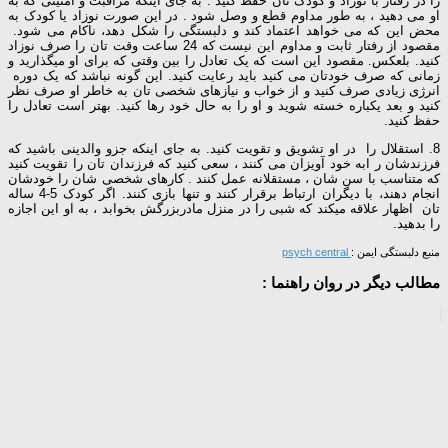
را در رفتار با نوزاد و کودک تان حفظ کنید . به جای اینکه مراقبت و امنیتی که به
او می دهید ، به طور مداوم قطع و وصل شود . در این صورت نوزاد یا کودک به
محض این که می خواهد اعتماد کند و دلبستگی را شکل دهد، ناکام می شود.
مقصود از رفتار ثابت و مداوم این نیست که 24 ساعت وقت تان را صرف نوزاد
کنید. بلعکس. مقصود این است که یک تعادل را بین وقتی که برای او میگذارید و
زمانی که صرف خودتان می کنید باید رعایت کنید. این گونه نباشد که یک دوره
انرژی زیادی صرف کنید و از خواب و نیازهای شخصی تان به خاطر او صرف نظر
کنید و بعد یکباره خسته شوید و او را به حال خود رها کنید. بهتر است تعادل را
حفظ کنید.
8. استقلال را در او تشویق و تقویت کنید. به جای اینکه جزو والدینی باشید که
فرزندشان ر ابه خود آویزان می کنند ، سعی کنید که فرزندان تان را تقویت کنید
که متناسب با سن شان ، مستقلانه عمل کنند . کارهای شخصی شان را خودشان
انجام دهند، با دیگران ارتباط برقرار کنند و تنها بازی کنند. اگر کودک 5-4 ساله
تان اظهار علاقه میکند که شبی را در منزل مادربزرگش بخوابد ، به او این اجازه
را بدهید.
منبع دلبستگی ایمن :
psych central
مطالب دیگر در روان راهنما :