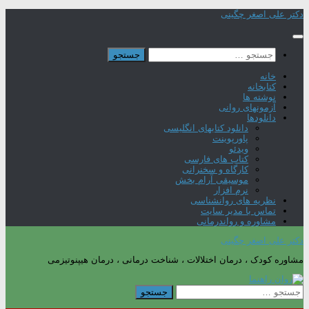
Skip
دکتر علی اصغر چگینی
to
content
جستجو
برای:
خانه
کتابخانه
نوشته ها
آزمونهای روانی
دانلودها
دانلود کتابهای انگلیسی
پاورپوینت
ویدئو
کتاب های فارسی
کارگاه و سخنرانی
موسیقی آرام بخش
نرم افزار
نظریه های روانشناسی
تماس با مدیر سایت
مشاوره و رواندرمانی
دکتر علی اصغر چگینی
مشاوره کودک ، درمان اختلالات ، شناخت درمانی ، درمان هیپنوتیزمی
جستجو
برای: