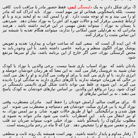
3- برای شکل دادن به یک
دلبستگی
ایمن
، فقط
حضور مادر یا مراقب ثابت
کافی
نیست. بلکه پاسخگویی هیجانی او نیز مهم است . نوزاد باید ادراک کند که مادر
او را می بیند و به او توجه مثبت دارد . او را لمس کند، به او لبخند بزند و با او
ارتباط چشمی برقرار کند و حالات چهره ای اش را به نوزاد نشان دهد. شیردهی
با پستان به نوزاد ؛ میتواند نقش مهمی در این فرایند داشته باشد ، هرچند
مادرانی که به هردلیلی چنین امکانی را ندارند، میتوانند هنگام تغذیه با شیشه نیز
این تماس مثبت را برقرار کنند.
4- این ایده آل است که سعی کنید که ساعت خواب و بیداری؛ تغذیه و تعویض
پوشک نوزاد، الگوی منظم و برنامه خاصی داشته باشد. با این وجود، باید به
محض گرسنگی نوزاد، حتی اگر خارج از این برنامه باشد، نیاز او سریعآً مرتفع
شود.
یادتان باشد که نوزاد اسباب بازی شما نیست. برخی والدین با نوزاد یا کودک
شان شبیه به عروسک رفتار می کنند. به این معنا که هر زمان خودشان حوصله و
انرژی دارند، با او بازی می کنند یا برای او وقت می گذارند و او را بغل می کنند،
در حالی که هرزمان حوصله ندارند یا کارهای دیگری دارند به سادگی او را نادیده
می گیرند. این شیوه ی غلط می تواند باعث شکل گیری ناایمنی دلبستگی در
کودک شود. زیرا در واقع این والدین بر اساس نیازهای خودشان به کودک پاسخ
می دهند ، نه بر اساس نیازهای او.
6- برای مراقبت سالم، آرامش خودتان را حفظ کنید. مادران مضطرب، وقتی
نوزاد گریه یا بی قراری میکند، خودشان هم دستپاچه و مضطرب می شوند . این
هول شدن و برانگیختگی انها از طریق حالات چهره شان و نیز لمس نوزاد، به
او نیز انتقال می یابد. این اضطراب باعث می شود مادر نتواند به شیوه ی
مطلوب نیازکودک را پاسخگو باشد . نوزاد خیلی خوب میتواند ضربان تند قلب
مادر و تنفس سریع او را تشخیص دهد . چرا که 9 ماه در رحم مادرزیسته است.
7. رفتار مداوم و پایدار داشته باشید
.
بهتر است همیشه یک روند ثابت و منطقی