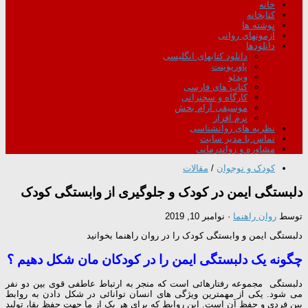
خانه
کتابخانه
نوشته ها
آزمونهای روانی
دانلودها
دانلود کتابهای انگلیسی
پاورپوینت
ویدئو
کتاب های فارسی
کارگاه و سخنرانی
موسیقی آرام بخش
نرم افزار
نظریه های روانشناسی
تماس با مدیر سایت
مشاوره و رواندرمانی
کودک و نوجوان
/
مقالات
دلبستگی ایمن در کودک و جلوگیری از وابستگی کودک
توسط
روان راهنما
·
نوامبر 10, 2019
دلبستگی ایمن و وابستگی کودک را در روان راهنما بخوانید
چگونه یک دلبستگی ایمن را در کودکان مان شکل دهیم ؟
دلبستگی مجموعه رفتارهائی است که منجر به ارتباط عاطفی قوی بین دو نفر
می شود. یکی از مهمترین ویژگی های انسان توانائی در شکل دادن به روابط
بین فردی و حفظ آن است. این روابط که برای هر یک از ما جهت حفظ بقا، تولید