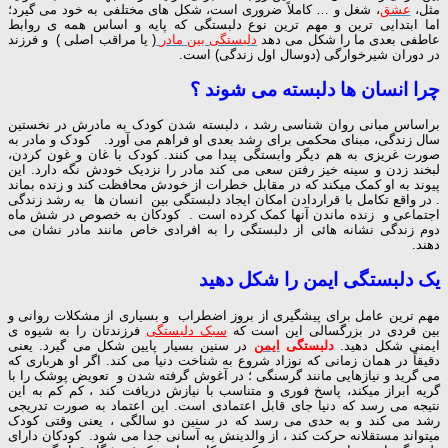
مثل،
عشق
، شغل و … کاملاً ضروری است، شکل های مختلفی به خود می گیرد؛
اما ابتدایی ترین و مهم ترین نوع دلبستگی که پایه و اساس همه ی روابط
عاطفی بعدی ما را شکل می دهد
دلبستگی بین مادر
( یا مراقب اصلی ) و فرزند
در دوران شیرخوارگی (دوسال اول زندگی) است.
چرا انسان ها دلبسته می شوند ؟
براساس مبانی روان شناسی رشد ، دلبسته شدن کودک به مادرش در نخستین
سال زندگی، مبنای محکمی برای رشد بعدی او فراهم می آورد. کودک و مادر به
صورت غریزی به هم دیگر وابستگی پیدا می کنند. کودک با غان و غون کردن،
لبخند زدن و سینه خیز رفتن سعی می کند مادر را نزدیک خودش نگه دارد. این
پیوند به او کمک میکند که در مقابل خطرات از خودش محافظت کند و زنده بماند
. در واقع تکامل با قراردادن امکان ایجاد دلبستگی بین انسان ها به رشد زندگی
اجتماعی و زنده ماندن آنها کمک کرده است . کودکان به خصوص در شش ماه
دوم زندگی نشانه هائی از دلبستگی را به افرادی خاص مانند مادر نشان می
دهند.
یک دلبستگی ایمن را شکل دهید
مهم ترین عامل برای پیشگیری از بروز اضطراب و بسیاری از مشکلات روانی و
بین فردی در بزرگسالی این است که
سبک دلبستگی
فرزندتان را به شیوه ی
ایمنی شکل دهید.
دلبستگی
ایمن
در سنین بسیار پایین شکل می گیرد. یعنی
دقیقاً در همان زمانی که نوزاد شروع به شناخت دنیا می کند. اگر او هرباری که
می گرید و نیازهایی مانند گرسنگی ؛ در آغوش گرفته شدن و تعویض پوشک را با
گریه ابراز میکند، پاسخ فوری و متناسب با نیازش دریافت کند ، کم کم به این
نتیجه می رسد که دنیا جای قابل اعتمادی است. این اعتماد به صورت تدریجی
رشد می کند و به حدی می رسد که در سنین دو سالگی ، یعنی وقتی کودک
میتواند مستقلانه حرکت کند ، از والدینش به آسانی جدا می شود. کودکان دارای