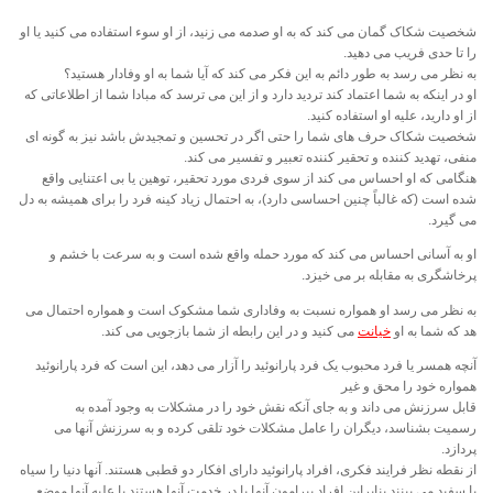
شخصیت شکاک گمان می کند که به او صدمه می زنید، از او سوء استفاده می کنید یا او
را تا حدی فریب می دهید.
به نظر می رسد به طور دائم به این فکر می کند که آیا شما به او وفادار هستید؟
او در اینکه به شما اعتماد کند تردید دارد و از این می ترسد که مبادا شما از اطلاعاتی که
از او دارید، علیه او استفاده کنید.
شخصیت شکاک حرف های شما را حتی اگر در تحسین و تمجیدش باشد نیز به گونه ای
منفی، تهدید کننده و تحقیر کننده تعبیر و تفسیر می کند.
هنگامی که او احساس می کند از سوی فردی مورد تحقیر، توهین یا بی اعتنایی واقع
شده است (که غالباً چنین احساسی دارد)، به احتمال زیاد کینه فرد را برای همیشه به دل
می گیرد.
او به آسانی احساس می کند که مورد حمله واقع شده است و به سرعت با خشم و
پرخاشگری به مقابله بر می خیزد.
به نظر می رسد او همواره نسبت به وفاداری شما مشکوک است و همواره احتمال می
هد که شما به او
خیانت
می کنید و در این رابطه از شما بازجویی می کند.
آنچه همسر یا فرد محبوب یک فرد پارانوئید را آزار می دهد، این است که فرد پارانوئید
همواره خود را محق و غیر
قابل سرزنش می داند و به جای آنکه نقش خود را در مشکلات به وجود آمده به
رسمیت بشناسد، دیگران را عامل مشکلات خود تلقی کرده و به سرزنش آنها می
پردازد.
از نقطه نظر فرایند فکری، افراد پارانوئید دارای افکار دو قطبی هستند. آنها دنیا را سیاه
یا سفید می بینند.بنابراین افراد پیرامون آنها یا در خدمت آنها هستند یا علیه آنها موضع