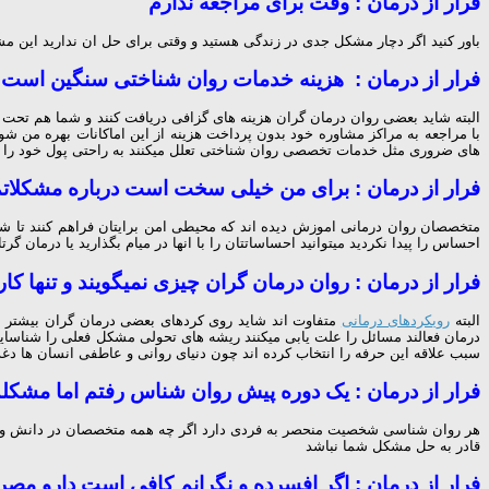
فرار از درمان : وقت برای مراجعه ندارم
باور کنید اگر دچار مشکل جدی در زندگی هستید و وقتی برای حل ان ندارید این م
فرار از درمان : هزینه خدمات روان شناختی سنگین است
البته شاید بعضی روان درمان گران هزینه های گزافی دریافت کنند و شما هم تحت پ
با مراجعه به مراکز مشاوره خود بدون پرداخت هزینه از این اماکانات بهره من شو
های ضروری مثل خدمات تخصصی روان شناختی تعلل میکنند به راحتی پول خود را 
فرار از درمان : برای من خیلی سخت است درباره مشکلاتم
متخصصان روان درمانی اموزش دیده اند که محیطی امن برایتان فراهم کنند تا شما
احساس را پیدا نکردید میتوانید احساساتتان را با انها در میام بگذارید یا درمان گرتا
فرار از درمان : روان درمان گران چیزی نمیگویند و تنها 
البته
رویکردهای درمانی
متفاوت اند شاید روی کردهای بعضی درمان گران بیشتر بر 
درمان فعالند مسائل را علت یابی میکنند ریشه های تحولی مشکل فعلی را شناسایی 
سبب علاقه این حرفه را انتخاب کرده اند چون دنیای روانی و عاطفی انسان ها دغد
فرار از درمان : یک دوره پیش روان شناس رفتم اما مشکل
هر روان شناسی شخصیت منحصر به فردی دارد اگر چه همه متخصصان در دانش و اط
قادر به حل مشکل شما نباشد
فرار از درمان : اگر افسرده و نگرانم کافی است دارو مص