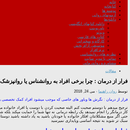
خانه
کتابخانه
نوشته ها
آزمونهای روانی
دانلودها
دانلود کتابهای انگلیسی
پاورپوینت
ویدئو
کتاب های فارسی
کارگاه و سخنرانی
موسیقی آرام بخش
نرم افزار
نظریه های روانشناسی
تماس با مدیر سایت
مشاوره و رواندرمانی
مقالات
فرار از درمان : چرا برخی افراد به روانشناس یا روانپزشک 
توسط
روان راهنما
·
می 24, 2018
فرار از درمان : نگرش ها وباور های خاصی که موجب میشود افراد کمک تخصصی ر
ترجیح میدهم با دوستم صحبت کنم البته صحبت کردن با دوست یا افراد خانواده
کار درمانگر را انجام نمیدهد یک رابطه درمانی نه تنها شما را حمایت میکند بلک
حتی اگر منبع مشکلاتتان افکار خانواده یا خودتان باشید به یاد داشته باشید دوس
سبک تر شوید به نتیجه اساسی وپایداری نمیرسید