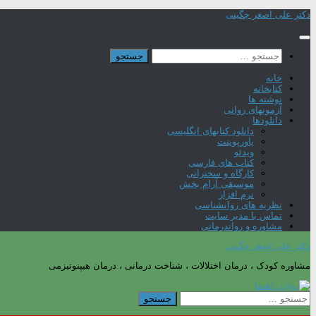
Skip
دکتر علی اصغر چگینی
to
content
جستجو
برای:
خانه
کتابخانه
نوشته ها
آزمونهای روانی
دانلودها
دانلود کتابهای انگلیسی
پاورپوینت
ویدئو
کتاب های فارسی
کارگاه و سخنرانی
موسیقی آرام بخش
نرم افزار
نظریه های روانشناسی
تماس با مدیر سایت
مشاوره و رواندرمانی
دکتر علی اصغر چگینی
مشاوره کودک ، درمان اختلالات ، شناخت درمانی ، درمان هیپنوتیزمی
جستجو
برای: