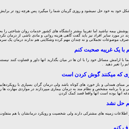
شکل خود به خود حل نمیشود و روزی گریبان شما را میگیرد پس هرچه زود تر برایش
وشش بیمه نباشید اما تقریبا بیشتر دانشگاه های کشور خدمات روان شناختی را به ص
ند در مورد سایر افراد نیز باید گفت گاهی هزینه روانی و مادی ناشی از درمان نک
صرف موضوعات تجملاتی و نه چندان مهم کرده وشکایتی هم ندارند درمان یک سرما
 با یک غریبه صحبت کنم
 با ارامش مسائل خود را با ان ها در میان بگذارید انها داور و قضاوت کنند نیست
نم را تغیر دهید .
کاری که میکنند گوش کردن است
مبنای همدلی و باز خورد های کوتاه باشد ولی درمان گران بسیاری با رویکردهایی
و با برنامه مشخص و نظام مند به درمان بیماری میپردازند در مواردی مهارت ها ر
غه انها بوده است انها واقعا قصد کمک کردن
م حل نشد
لاعات زمینه های مشترکی دارند ولی شخصیت و رویکرد درمانشان با هم متفاوت ا
رف کنم