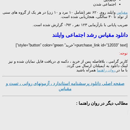
اجتماعی شدن
مقیاس
وایلند روی ۶۲۰ نفر (شامل ۱۰ مرد و ۱۰ زن) در هر یک از گروه های سنی
از تولد تا ۳۰ سالگی، هنجاریابی شده است.
ضریب پایانی با بازآزمایی ۱۲۳ نفر ، ۰/۹۲ گزارش شده است.
دانلود مقیاس رشد اجتماعی وایلند
[purchase_link id=”12033″ text=”خرید” style=”button” color=”green”]
توجه:
کاربر گرامی ، بلافاصله پس از خرید ، دکمه ی دریافت فایل نمایان شده و نیز
لینک دانلود به ایمیلتان ارسال می گردد.
با ما در
روان راهنما
همراه باشید
صفحه اصلی دانلود پرسشنامه استاندارد ، آزمونهای روانی ، تست و
مقیاس
مطالب دیگر در روان راهنما :