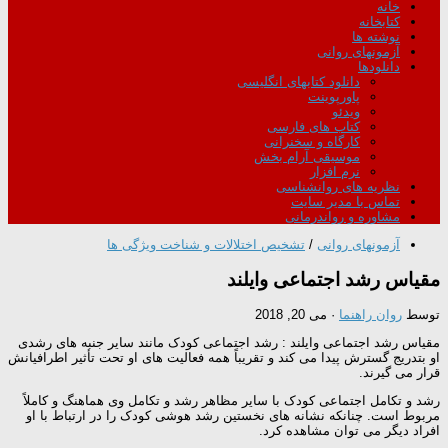
خانه
کتابخانه
نوشته ها
آزمونهای روانی
دانلودها
دانلود کتابهای انگلیسی
پاورپوینت
ویدئو
کتاب های فارسی
کارگاه و سخنرانی
موسیقی آرام بخش
نرم افزار
نظریه های روانشناسی
تماس با مدیر سایت
مشاوره و رواندرمانی
آزمونهای روانی
/
تشخیص اختلالات و شناخت ویژگی ها
مقیاس رشد اجتماعی وایلند
توسط
روان راهنما
·
می 20, 2018
مقیاس رشد اجتماعی وایلند : رشد اجتماعی کودک مانند سایر جنبه های رشدی
او بتدریج گسترش پیدا می کند و تقریباً همه فعالیت های او تحت تأثیر اطرافیانش
قرار می گیرند.
رشد و تکامل اجتماعی کودک با سایر مظاهر رشد و تکامل وی هماهنگ و کاملاً
مربوط است. چنانکه نشانه های نخستین رشد هوشی کودک را در ارتباط با او
افراد دیگر می توان مشاهده کرد.