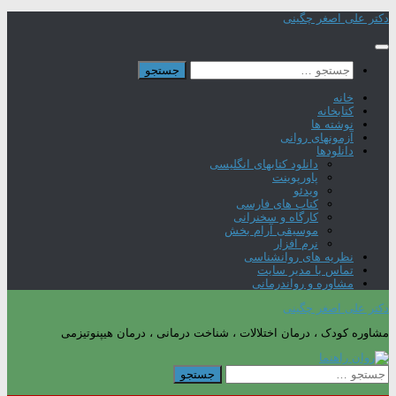
Skip
دکتر علی اصغر چگینی
to
content
جستجو
برای:
خانه
کتابخانه
نوشته ها
آزمونهای روانی
دانلودها
دانلود کتابهای انگلیسی
پاورپوینت
ویدئو
کتاب های فارسی
کارگاه و سخنرانی
موسیقی آرام بخش
نرم افزار
نظریه های روانشناسی
تماس با مدیر سایت
مشاوره و رواندرمانی
دکتر علی اصغر چگینی
مشاوره کودک ، درمان اختلالات ، شناخت درمانی ، درمان هیپنوتیزمی
جستجو
برای: