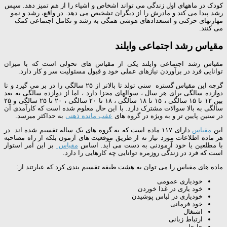
کودک در ماههای اول زندگی می تواند اشخاص و اشیاء را از هم تمیز دهد. سپس
رشد پیدا می کند و مادرش را از دیگران تشخیص می دهد. در واقع، رشد و نمو
مهارتهای حرکتی و استعدادهای هوشی همگی به رشد و تکامل اجتماعی کمک
می کنند.
مقیاس رشد اجتماعی وایلند
مقیاس رشد اجتماعی وایلند یکی از مقیاس های تحولی است که با میزان
توانایی فرد در برآوردن نیازهای عملی خود و قبول مسئولیت سر و کار دارد.
گرچه این مقیاس گستره سنی تولد تا بالاتر از ۲۵ سالگی را در بر می گیرد و تا
دوازده سالگی برای هر سال ، سوالهای مجزا دارد ، اما از دوازده سالگی به بعد
بین ۱۲ تا ۱۵ سالگی ، ۱۵ تا ۱۸ سالگی ، ۱۸ تا ۲۰ سالگی ، ۲۰ تا ۲۵ سالگی و ۲۵
سالگی به بالا سوالات مشترک دارد. با این حال معلوم شده است که کارآمدی آن
در سنین پایین تر و به ویژه در گروه های
عقب مانده ذهنی
به حداکثر میرسد.
این
مقیاس
دارای ۱۱۷ ماده است که به گروه های یک ساله تقسیم شده اند. در
هر ماده اطلاعات مورد نیاز نه از طریق موقعیت های آزمون بلکه از راه مصاحبه
با مطلعین یا خود آزمودنی به دست می آید. اساس
مقیاس
بر این امر استوار
است که فرد در زندگی روزمره توانایی چه کارهایی را دارد.
ماده های مقیاس را می توان به هشت طبقه تقسیم بندی کرد که عبارتند از:
خودیاری عمومی
خود یاری در غذا خوردن
خودیاری در لباس پوشیدن
خود فرمانی
اشتغال
ارتباط زبانی
جابجایی