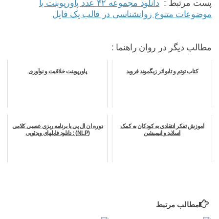
پست مرتبط :
دانلود مجموعه ۴۲ عدد پاورپوینت با
موضوعات متنوع روانشناسی در قالب یک فایل
مطالب دیگر در روان راهنما :
کتاب توتم و تابو اثر زیگموند فروید
پاورپوینت خلاقیت و نوآوری
آموزش تفکر انتقادی به کودکان به کمک
دوره ان ال پی یا برنامه ریزی عصبی کلامی
اسلاید و انیمیشن
(NLP) : دانلود فایلهای ویدئویی
مطالب مرتبط