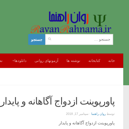
جستجو
برای:
خانه
کتابخانه
نوشته ها
آزمونهای روانی
دانلودها
نظ
پاورپوینت ازدواج آگاهانه و پایدا
توسط
روان راهنما
·
سپتامبر 17, 2018
پاورپوینت ازدواج آگاهانه و پایدار