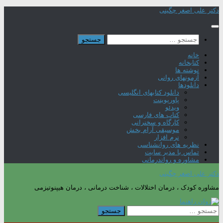
Skip
دکتر علی اصغر چگینی
to
content
جستجو
برای:
خانه
کتابخانه
نوشته ها
آزمونهای روانی
دانلودها
دانلود کتابهای انگلیسی
پاورپوینت
ویدئو
کتاب های فارسی
کارگاه و سخنرانی
موسیقی آرام بخش
نرم افزار
نظریه های روانشناسی
تماس با مدیر سایت
مشاوره و رواندرمانی
دکتر علی اصغر چگینی
مشاوره کودک ، درمان اختلالات ، شناخت درمانی ، درمان هیپنوتیزمی
جستجو
برای: