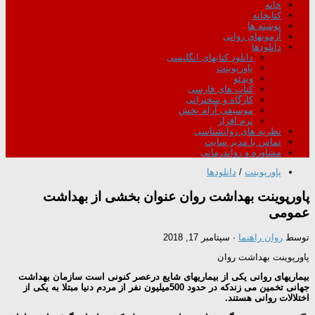
خانه
کتابخانه
نوشته ها
آزمونهای روانی
دانلودها
دانلود کتابهای انگلیسی
پاورپوینت
ویدئو
کتاب های فارسی
کارگاه و سخنرانی
موسیقی آرام بخش
نرم افزار
نظریه های روانشناسی
تماس با مدیر سایت
مشاوره و رواندرمانی
پاورپوینت
/
دانلودها
پاورپوینت بهداشت روان عنوان بخشی از بهداشت
عمومی
توسط
روان راهنما
·
سپتامبر 17, 2018
پاورپوینت بهداشت روان
بیماریهای روانی یکی از بیماریهای شایع درعصر کنونی است سازمان بهداشت
جهانی تخمین می زندکه در حدود
500میلیون
نفر از مردم دنیا مبتلا به یکی از
اختلالات روانی هستند.