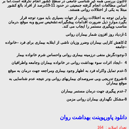
تاکنون بررسی همه گیر شناسی جامعی در سطح کشور انجام نگرفته است.اما بر
اساس مطالعات انجام گرفته جمعیتی در حدود
11-19درصد
از افراد بالغ کشور
مبتلا به یکی از اختلالات روانی هستند.
بنابراین توجه به اختلالات روانی از جهات بسیاری باید مورد توجه قرار
بگیرد.موارد ذیل ضرورت اقدامات پیشگیرانه،تشخیص سریع وبه موقع ،درمان
مناسب وپیگیری مستمر را ایجاب می کند.
1-
ازدیاد روز افزون شمار بیماران روانی
2-
کاهش کارایی بیماران وضرر وزیان ناشی از ابتلابه بیماری برای فرد –خانواده
–جامعه
3
-وجودنگرش منفی درزمینه بیماری روانی واحساس شرم خانواده بیمار
4 –
ایجاد اثرات سوء بهداشت روانی در خانواده بیماران وجامعه واطرافیان
5-
عدم تمایل واکراه فرد به اظهار وجود بیماری ومراجعه جهت درمان به موقع
6-
شروع تدریجی وبی سروصدای بیماریهای روانی ودر نتیجه عدم شناسایی به
موقع بیماران
7-
عدم پیگیری جهت درمان مستمر بیماران
8-
مشکل نگهداری بیماران روانی مزمن
دانلود پاورپوینت بهداشت روان
تعداد اسلاید : 164