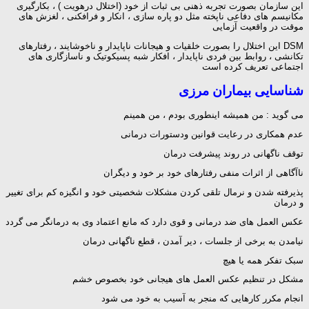
این سازمان بصورت تجربه ذهنی بی ثبات از خود (اختلال درهویت ) ، بکارگیری
مکانیسم های دفاعی ناپخته مثل دو پاره سازی ، انکار و فرافکنی ، لغزش های
موقت در واقعیت آزمایی
DSM این اختلال را بصورت خلقیات و هیجانات ناپایدار و ناخوشایند ، رفتارهای
تکانشی ، روابط بین فردی ناپایدار ، افکار شبه پسیکوتیک و ناسازگاری های
اجتماعی تعریف کرده است
شناسایی بیماران مرزی
می گوید : من همیشه اینطوری بودم ، من همینم
عدم همکاری در رعایت قوانین ودستورات درمانی
توقف ناگهانی در روند پیشرفت درمان
ناآگاهی از اثرات منفی رفتارهای خود بر خود و دیگران
پذیرفته شدن و نرمال تلقی کردن مشکلات شخصیتی خود و انگیزه کم برای تغییر
و درمان
عکس العمل های ضد درمانی و قوی دارد که مانع اعتماد وی به درمانگر می گردد
نیامدن به برخی از جلسات ، دیر آمدن ، قطع ناگهانی درمان
سبک تفکر همه یا هیچ
مشکل در تنظیم عکس العمل های هیجانی خود بخصوص خشم
انجام مکرر کارهایی که منجر به آسیب به خود می شود