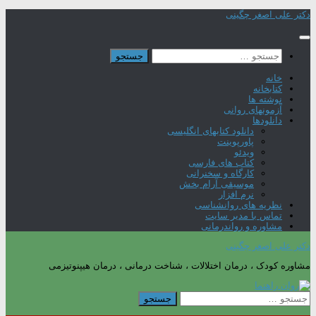
Skip
دکتر علی اصغر چگینی
to
content
جستجو
برای:
خانه
کتابخانه
نوشته ها
آزمونهای روانی
دانلودها
دانلود کتابهای انگلیسی
پاورپوینت
ویدئو
کتاب های فارسی
کارگاه و سخنرانی
موسیقی آرام بخش
نرم افزار
نظریه های روانشناسی
تماس با مدیر سایت
مشاوره و رواندرمانی
دکتر علی اصغر چگینی
مشاوره کودک ، درمان اختلالات ، شناخت درمانی ، درمان هیپنوتیزمی
جستجو
برای: