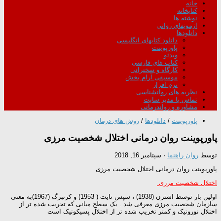
خانه
کتابخانه
نوشته ها
آزمونهای روانی
دانلودها
دانلود کتابهای انگلیسی
پاورپوینت
ویدئو
کتاب های فارسی
کارگاه و سخنرانی
موسیقی آرام بخش
نرم افزار
نظریه های روانشناسی
تماس با مدیر سایت
مشاوره و رواندرمانی
پاورپوینت
/
دانلودها
/
روش های درمان
پاورپوینت روان درمانی اختلال شخصیت مرزی
توسط
روان راهنما
·
سپتامبر 16, 2018
پاورپوینت روان درمانی اختلال شخصیت مرزی
اختلال شخصیت مرزی
اولین بار توسط اشترن (1938) ، سپس نایت ( 1953) و کرنبرگ (1967)به معنی
سازمان شخصیت مرزی معرفی شد : یک سطح میانی که تخریب شده تر از
اختلال نوروتیک و کمتر تخریب شده تر از اختلال پسیکوتیک است