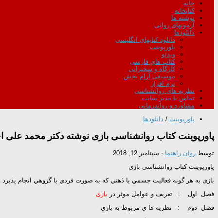
خانه
کتابخانه
نوشته ها
آزمونهای روانی
دانلودها
دانلود کتابهای انگلیسی
پاورپوینت
ویدئو
کتاب های فارسی
کارگاه و سخنرانی
موسیقی آرام بخش
نرم افزار
نظریه های روانشناسی
تماس با مدیر سایت
مشاوره و رواندرمانی
پاورپوینت
/
دانلودها
پاورپوینت کتاب روانشناسی بازی نوشته دکتر محمد علی ا
توسط
روان راهنما
·
سپتامبر 12, 2018
پاورپوینت کتاب روانشناسی بازی
بازی به هر گونه فعاليت جسمي يا ذهني که به صورت فردي يا گروهي انجام پذيرد
فصل اول : تعريف و عوامل موثر در
بازی
فصل دوم : نظريه ها ي مربوط به بازي