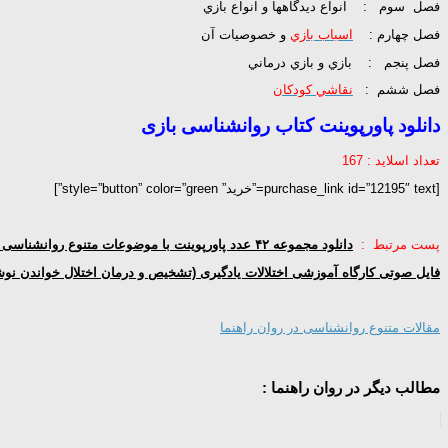
فصل سوم : انواع ديدگاهها و انواع بازي
فصل چهارم :
اسباب بازي
و خصوصيات آن
فصل پنجم : بازي و بازي درماني
فصل ششم :
نقاشي كودكان
دانلود پاورپوینت کتاب روانشناسی بازی
تعداد اسلاید : 167
[purchase_link id=”12195″ text=”خرید” style=”button” color=”green”]
پست مرتبط :
دانلود مجموعه ۴۲ عدد پاورپوینت با موضوعات متنوع روانشناسی در قالب یک فایل
فایل صوتی کارگاه آموزشی اختلالات یادگیری (تشخیص و درمان اختلال خواندن نو
مقالات متنوع روانشناسی در روان راهنما
مطالب دیگر در روان راهنما :