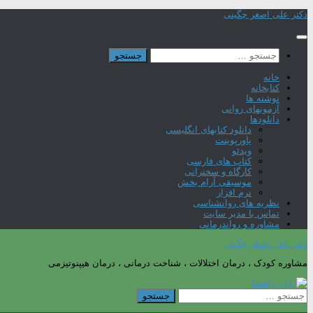
Skip
دکتر علی اصغر چگینی
to
content
جستجو
برای:
خانه
کتابخانه
نوشته ها
آزمونهای روانی
دانلودها
دانلود کتابهای انگلیسی
پاورپوینت
ویدئو
کتاب های فارسی
کارگاه و سخنرانی
موسیقی آرام بخش
نرم افزار
نظریه های روانشناسی
تماس با مدیر سایت
مشاوره و رواندرمانی
دکتر علی اصغر چگینی
مشاوره کودک ، درمان اختلالات ، شناخت درمانی ، درمان هیپنوتیزمی
جستجو
برای: