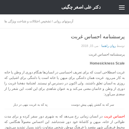
دکتر علی اصغر چگینی
Skip to content
آزمونهای روانی
/
تشخیص اختلالات و شناخت ویژگی ها
پرسشنامه احساس غربت
توسط
روان راهنما
·
می 15, 2018
پرسشنامه احساس غربت
Homesickness Scale
غربت
اصطلاحی است که برای تعریف احساسی در انسان‌ها هنگام دوری از وطن یا خانه
به کار می‌رود. غربت همان دلتنگی برای میهن یا خانه است یا دلتنگی برای اشیایی که
روزی به انسان تعلق داشتند، ولی اکنون در دسترس او نیستند. لغتنامهٔ دهخدا غربت را
دوری از وطن و خانمان معنی می‌کند و به عنوان شاهدی برای این لغت، این شعر را از
سعدی می‌آورد:
سر که به کشتن بِنَهی پیشِ دوست
بِه که به غربت بنهی در دیار
احساس غربت
در انسان زمانی رخ می‌دهد که به شهری دور سفر کرده و برای مدت
طولانی از خانه، میهن و کاشانهٔ خود دور شده‌باشد. این احساس معمولاً هنگامی که
محیط فرهنگی شهر مقصد با فرهنگ موطن شخص متفاوت باشد بسیار تشدید می‌شود.