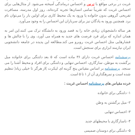
غربت در برخی مواقع با
ترس
و احساس درماندگی آمیخته می‌شود. از مثال‌هایی برای
احساس غربت که تقریباً تمامی انسان‌ها تجربه کرده‌اند، روز اول مدرسه، مسافرت
تفریحی گروهی بدون خانواده یا ورود به یک محیط کاری برای اولین بار را می‌توان نام
برد. همچنین ورود به پادگان نیز برای سربازان این احساس را به وجود می‌آورد.
هر ساله دانشجویان زیادی خانه را به قصد ورود به دانشگاه ترک می کنند.این امر به
همان اندازه که برای فرد فرصت های جدید به همراه می آورد، وی را با چالش ها و
فشارهایی مثل احساس غربت روبرو می کند.مطالعه این پدیده در جامعه دانشجویی
ایران نیازمند ابزاری برای سنجش است.
پرسشنامه
احساس غربت دارای ۳۶ ماده است که ۵ بعد دلتنگى براى خانواده میل
برگشت به موطن، سازگارى، احساس تنهایی و دلتنگى براى افراد و محیط آشنا را می
سنجد.
پرسشنامه
بر اساس مقیاس پنج گزینه ای لیکرت )از هرگز تا خیلی زیاد( تنظیم
شده است و نمرهگذاری آن از ۱ تا ۵ است.
خرده مقیاس های
پرسشنامه
احساس غربت :
۱- دلتنگی برای خانواده
۲- میل برگشتن به وطن
۳- احساس تنهایی
۴- ناسازگاری با محیطهای جدید
۵- دلتنگی برای دوستان صمیمی